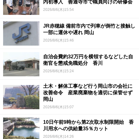
内初導入 善通寺市で職員向けの研修会
2026/8/6(木)15:54
JR赤穂線 備前市内で列車が倒竹と接触し
一部に運休や遅れ 岡山
2026/8/6(木)15:46
自治会費約32万円を横領するなどした自
衛官を懲戒免職処分 香川
2026/8/6(木)15:24
土木・解体工事など行う岡山市の会社に
改善命令 産業廃棄物を適切に保管せず
岡山
2026/8/6(木)15:07
10日午前9時から第2次取水制限開始 香
川用水への供給量35％カット
2026/8/6(木)14:26