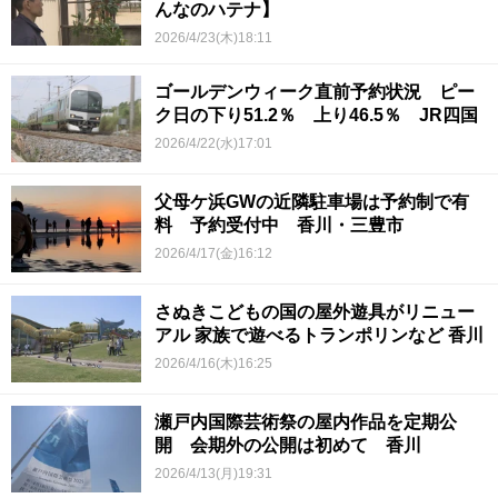
んなのハテナ】
2026/4/23(木)18:11
ゴールデンウィーク直前予約状況 ピー
ク日の下り51.2％ 上り46.5％ JR四国
2026/4/22(水)17:01
父母ケ浜GWの近隣駐車場は予約制で有
料 予約受付中 香川・三豊市
2026/4/17(金)16:12
さぬきこどもの国の屋外遊具がリニュー
アル 家族で遊べるトランポリンなど 香川
2026/4/16(木)16:25
瀬戸内国際芸術祭の屋内作品を定期公
開 会期外の公開は初めて 香川
2026/4/13(月)19:31