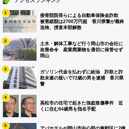
アクセスランキング
1
接骨院院長らによる自動車保険金詐欺
被害総額は2700万円超 香川県警が最終
送検、捜査本部解散
2
土木・解体工事など行う岡山市の会社に
改善命令 産業廃棄物を適切に保管せず
岡山
3
ガソリン代金を払わずに給油 詐欺と詐
欺未遂の疑いで72歳の男を逮捕 香川県
警
4
高松市の住宅で起きた強盗致傷事件 近
くに住む64歳男を指名手配
5
アパホテルが岡山市中心部の激戦区に2棟