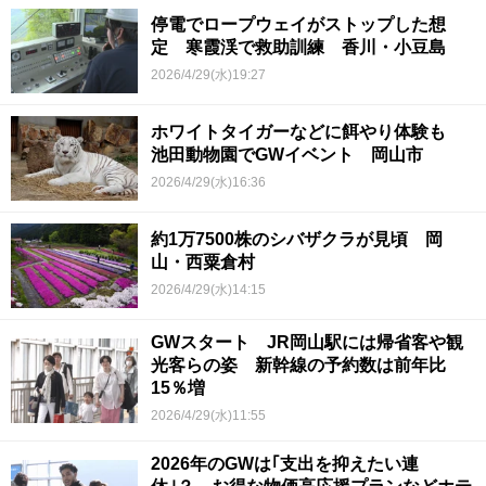
停電でロープウェイがストップした想
定 寒霞渓で救助訓練 香川・小豆島
2026/4/29(水)19:27
ホワイトタイガーなどに餌やり体験も
池田動物園でGWイベント 岡山市
2026/4/29(水)16:36
約1万7500株のシバザクラが見頃 岡
山・西粟倉村
2026/4/29(水)14:15
GWスタート JR岡山駅には帰省客や観
光客らの姿 新幹線の予約数は前年比
15％増
2026/4/29(水)11:55
2026年のGWは｢支出を抑えたい連