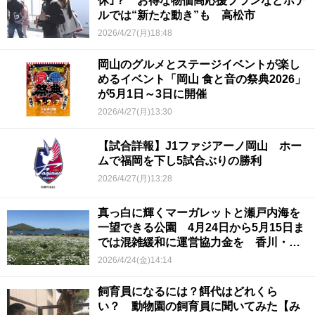
休｣？ お得な物価高応援プランなどホテ
ルでは“新たな動き”も 高松市
2026/4/27(月)18:48
岡山のグルメとステージイベントが楽し
めるイベント「岡山 食と音の祭典2026」
が5月1日～3日に開催
2026/4/27(月)13:30
【試合詳報】J1ファジアーノ岡山 ホー
ムで福岡を下し5試合ぶりの勝利
2026/4/27(月)13:28
真っ白に輝くマーガレットと瀬戸内海を
一望できる公園 4月24日から5月15日ま
では混雑緩和に運営協力金を 香川・三
豊市
2026/4/24(金)14:14
飼育員になるには？餌代はどれくら
い？ 動物園の飼育員に聞いてみた【み