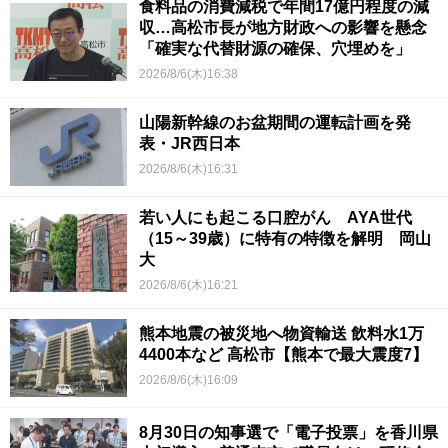
食料品の消費減税で年間17億円程度の減
収…高松市長が地方財政への影響を懸念
「確実な代替財源の確保、穴埋めを」
2026/8/6(木)16:38
山陽新幹線のお盆期間の運転計画を発
表・JR西日本
2026/8/6(木)16:31
若い人にも起こる口腔がん AYA世代
（15～39歳）に特有の特徴を解明 岡山
大
2026/8/6(木)16:21
熊本地震の被災地へ物資輸送 飲料水1万
4400本など 高松市【熊本で最大震度7】
2026/8/6(木)16:09
8月30日の知事選で「電子投票」を香川県