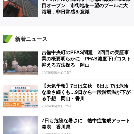
目オープン 市街地を一望のプールに大
浴場…非日常感を意識
新着ニュース
吉備中央町のPFAS問題 2回目の実証事
業の概要明らかに PFAS濃度下げコスト
抑える方法探る 岡山
2026/8/6(木)17:57
【天気予報】7日は立秋 8日までは危険
な暑さ続くも…9日から一段階気温が下が
る予想 岡山・香川
2026/8/6(木)17:53
7日も危険な暑さに 熱中症警戒アラート
発表 香川県