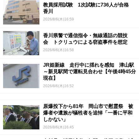
教員採用試験 1次試験に736人が合格
香川
2026/8/6(木)16:59
香川県警で通信指令・無線通話の競技
会 トクリュウによる窃盗事件を想定
2026/8/6(木)16:58
JR姫新線 走行中に揺れを感知 津山駅
～新見駅間で運転見合わせ【午後4時45分
現在】
2026/8/6(木)16:52
原爆投下から81年 岡山市で慰霊祭 被
爆者や遺族が犠牲者を追悼「一番に平和
しかない」
2026/8/6(木)16:45