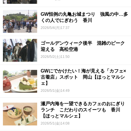
GW恒例の丸亀お城まつり 強風の中…多
くの人でにぎわう 香川
2026/5/4(月)17:37
ゴールデンウィーク後半 混雑のピーク
迎える 高松空港
2026/5/2(土)11:50
GWにでかけたい！海が見える「カフェ×
古着店」スポット 岡山【ほっとマルシ
ェ】
2026/5/1(金)14:49
瀬戸内海を一望できるカフェのおにぎり
ランチ こだわりのスイーツも 香川
【ほっとマルシェ】
2026/5/1(金)14:08