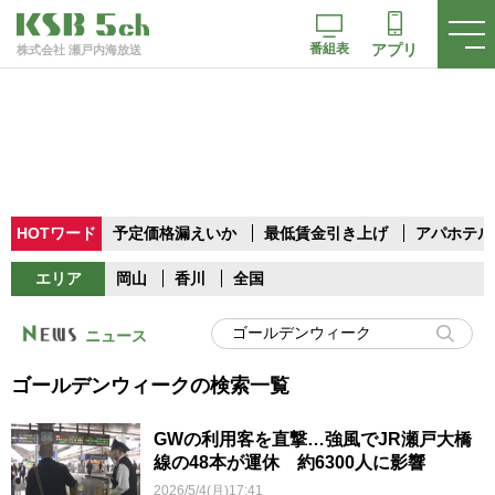
番組表
アプリ
株式会社 瀬戸内海放送
HOTワード
予定価格漏えいか
最低賃金引き上げ
アパホテル
エリア
岡山
香川
全国
ニュース
ゴールデンウィークの検索一覧
GWの利用客を直撃…強風でJR瀬戸大橋
線の48本が運休 約6300人に影響
2026/5/4(月)17:41