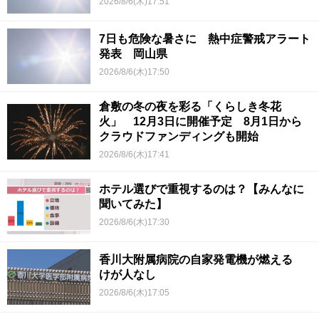
2026/8/6(木)17:51
7日も危険な暑さに 熱中症警戒アラート
発表 岡山県
2026/8/6(木)17:50
倉敷の冬の夜を彩る「くらしき冬花
火」 12月3日に開催予定 8月1日から
クラウドファンディングも開始
2026/8/6(木)17:41
ホテル選びで重視するのは？【みんなに
聞いてみた】
2026/8/6(木)17:30
香川大附属病院の自家発電機が燃える
けが人なし
2026/8/6(木)17:05