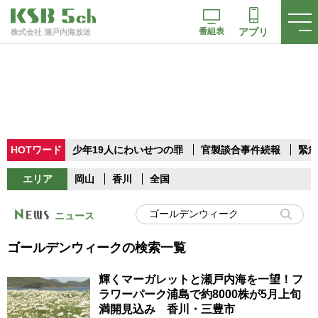
番組表
アプリ
株式会社 瀬戸内海放送
HOTワード
少年19人にわいせつの罪
官製談合事件続報
緊急
エリア
岡山
香川
全国
ニュース
ゴールデンウィークの検索一覧
輝くマーガレットと瀬戸内海を一望！フ
ラワーパーク浦島で約8000株が5月上旬
満開見込み 香川・三豊市