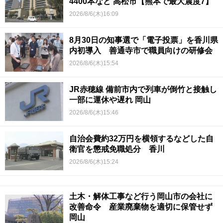
4400本など 高松市【熊本で最大震度7】
2026/8/6(木)16:09
8月30日の知事選で「電子投票」を香川県
内初導入 善通寺市で職員向けの研修会
2026/8/6(木)15:54
JR赤穂線 備前市内で列車が倒竹と接触し
一部に運休や遅れ 岡山
2026/8/6(木)15:46
自治会費約32万円を横領するなどした自
衛官を懲戒免職処分 香川
2026/8/6(木)15:24
土木・解体工事など行う岡山市の会社に
改善命令 産業廃棄物を適切に保管せず
岡山