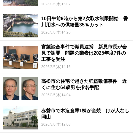
2026/8/6(木)15:07
10日午前9時から第2次取水制限開始 香
川用水への供給量35％カット
2026/8/6(木)14:26
官製談合事件で職員逮捕 新見市長が会
見で謝罪 問題の業者は2025年度7件の
工事を受注
2026/8/6(木)14:16
高松市の住宅で起きた強盗致傷事件 近
くに住む64歳男を指名手配
2026/8/6(木)14:04
赤磐市で木造倉庫1棟が全焼 けが人なし
岡山
2026/8/6(木)12:08