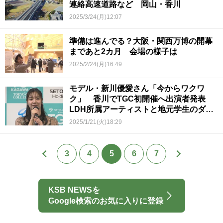
連絡高速道路など 岡山・香川
2025/3/24(月)12:07
準備は進んでる？大阪・関西万博の開幕
まであと2カ月 会場の様子は
2025/2/24(月)16:49
モデル・新川優愛さん「今からワクワ
ク」 香川でTGC初開催へ出演者発表
LDH所属アーティストと地元学生のダン
スコラボも
2025/1/21(火)18:29
3
4
5
6
7
KSB NEWSを
Google検索のお気に入りに登録