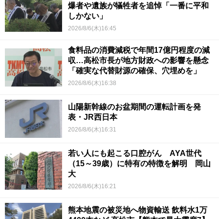
爆者や遺族が犠牲者を追悼「一番に平和
しかない」
2026/8/6(木)16:45
食料品の消費減税で年間17億円程度の減
収…高松市長が地方財政への影響を懸念
「確実な代替財源の確保、穴埋めを」
2026/8/6(木)16:38
山陽新幹線のお盆期間の運転計画を発
表・JR西日本
2026/8/6(木)16:31
若い人にも起こる口腔がん AYA世代
（15～39歳）に特有の特徴を解明 岡山
大
2026/8/6(木)16:21
熊本地震の被災地へ物資輸送 飲料水1万