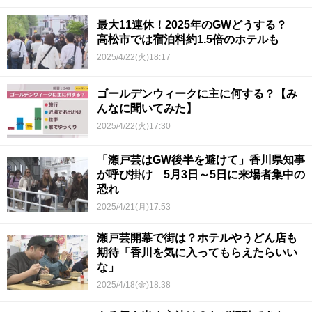
最大11連休！2025年のGWどうする？
高松市では宿泊料約1.5倍のホテルも
2025/4/22(火)18:17
ゴールデンウィークに主に何する？【み
んなに聞いてみた】
2025/4/22(火)17:30
「瀬戸芸はGW後半を避けて」香川県知事
が呼び掛け 5月3日～5日に来場者集中の
恐れ
2025/4/21(月)17:53
瀬戸芸開幕で街は？ホテルやうどん店も
期待「香川を気に入ってもらえたらいい
な」
2025/4/18(金)18:38