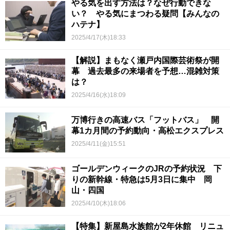
やる気を出す方法は？なぜ行動できな
い？ やる気にまつわる疑問【みんなの
ハテナ】
2025/4/17(木)18:33
【解説】まもなく瀬戸内国際芸術祭が開
幕 過去最多の来場者を予想…混雑対策
は？
2025/4/16(水)18:09
万博行きの高速バス「フットバス」 開
幕1カ月間の予約動向・高松エクスプレス
2025/4/11(金)15:51
ゴールデンウィークのJRの予約状況 下
りの新幹線・特急は5月3日に集中 岡
山・四国
2025/4/10(木)18:06
【特集】新屋島水族館が2年休館 リニュ