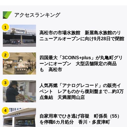
アクセスランキング
1
高松市の市場水族館 新屋島水族館のリ
ニューアルオープンに向け9月28日で閉館
2
四国最大「3COINS+plus」が丸亀町グリ
ーンにオープン 大型店舗限定の商品
も 高松市
3
人気再燃「アナログレコード」の販売イ
ベント レアものから復刻盤まで…約3万
点集結 天満屋岡山店
4
自家用車でひき逃げ容疑 町係長（55）
を停職6カ月処分 香川・多度津町