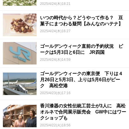
2025/4/24(木)18:21
いつの時代から？どうやって作る？ 豆
菓子にまつわる疑問【みんなのハテナ】
2025/4/24(木)16:27
ゴールデンウィーク直前の予約状況 ピ
ークは5月3日と6日に JR四国
2025/4/24(木)14:59
ゴールデンウィークの東京便 下りは４
月26日と5月3日、上りは5月6日がピー
ク 高松空港
2025/4/23(水)17:16
香川漆器の女性伝統工芸士が3人に 高松
オルネで合同展示販売会 GW中にはワー
クショップも
2025/4/22(火)18:56