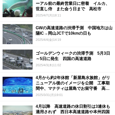
ーアル前の最終営業日に密着 イルカ、
世直し侍 また会う日まで 高松市
2025/4/7(月)18:11
GWの高速道路の渋滞予測 中国地方は山
陽IC→岡山JCTで10kmの日も
2025/4/4(金)14:19
ゴールデンウィークの渋滞予測 5月3日
～5日に発生 四国の高速道路
2025/4/3(木)11:02
4月から約2年休館「新屋島水族館」がリ
ニューアル後のイメージを公開 工事期
間中、マナティは屋島でお留守番 高松
市
2025/3/31(月)19:01
4月以降 高速道路の休日割引は3連休も
適用されず 西日本高速道路や本州四国