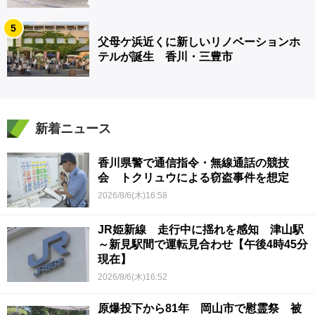
5
父母ケ浜近くに新しいリノベーションホ
テルが誕生 香川・三豊市
新着ニュース
香川県警で通信指令・無線通話の競技
会 トクリュウによる窃盗事件を想定
2026/8/6(木)16:58
JR姫新線 走行中に揺れを感知 津山駅
～新見駅間で運転見合わせ【午後4時45分
現在】
2026/8/6(木)16:52
原爆投下から81年 岡山市で慰霊祭 被