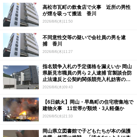
高松市瓦町の飲食店で火事 近所の男性
が煙を吸って搬送 香川
2026/8/6(木)11:50
不同意性交等の疑いで会社員の男を逮
捕 香川
2026/8/6(木)11:27
指名競争入札の予定価格を漏えいか 岡山
県新見市職員の男ら２人逮捕 官製談合防
止法違反と公契約関係競売入札妨害の疑
い
2026/8/6(木)09:43
【6日鎮火】岡山・早島町の住宅密集地で
建物火事 11世帯が類焼・3人軽傷か
2026/8/5(水)21:33
岡山県立図書館で子どもたちが本の保護