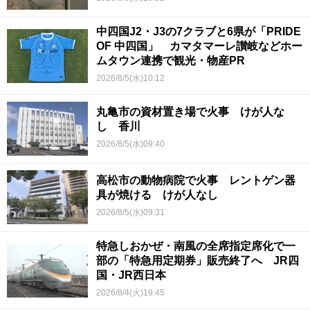
中四国J2・J3の7クラブと6県が「PRIDE
OF 中四国」 カマタマーレ讃岐などホー
ムタウン連携で観光・物産PR
2026/8/5(水)10:12
丸亀市の資材置き場で火事 けが人な
し 香川
2026/8/5(水)09:40
高松市の動物病院で火事 レントゲン器
具が焼ける けが人なし
2026/8/5(水)09:31
特急しおかぜ・南風の全席指定席化で一
部の「特急用定期券」販売終了へ JR四
国・JR西日本
2026/8/4(火)19:45