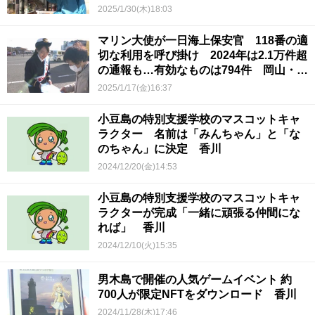
2025/1/30(木)18:03
マリン大使が一日海上保安官 118番の適
切な利用を呼び掛け 2024年は2.1万件超
の通報も…有効なものは794件 岡山・玉
野海上保安部
2025/1/17(金)16:37
小豆島の特別支援学校のマスコットキャ
ラクター 名前は「みんちゃん」と「な
のちゃん」に決定 香川
2024/12/20(金)14:53
小豆島の特別支援学校のマスコットキャ
ラクターが完成「一緒に頑張る仲間にな
れば」 香川
2024/12/10(火)15:35
男木島で開催の人気ゲームイベント 約
700人が限定NFTをダウンロード 香川
2024/11/28(木)17:46