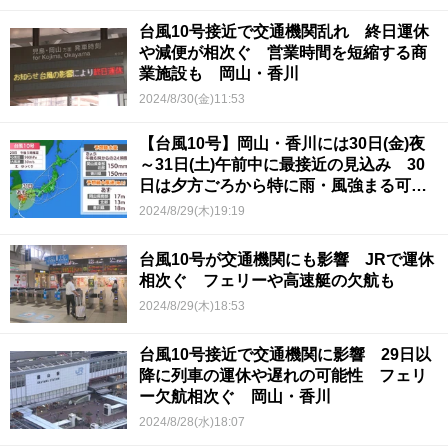
台風10号接近で交通機関乱れ 終日運休
や減便が相次ぐ 営業時間を短縮する商
業施設も 岡山・香川
2024/8/30(金)11:53
【台風10号】岡山・香川には30日(金)夜
～31日(土)午前中に最接近の見込み 30
日は夕方ごろから特に雨・風強まる可能
性
2024/8/29(木)19:19
台風10号が交通機関にも影響 JRで運休
相次ぐ フェリーや高速艇の欠航も
2024/8/29(木)18:53
台風10号接近で交通機関に影響 29日以
降に列車の運休や遅れの可能性 フェリ
ー欠航相次ぐ 岡山・香川
2024/8/28(水)18:07