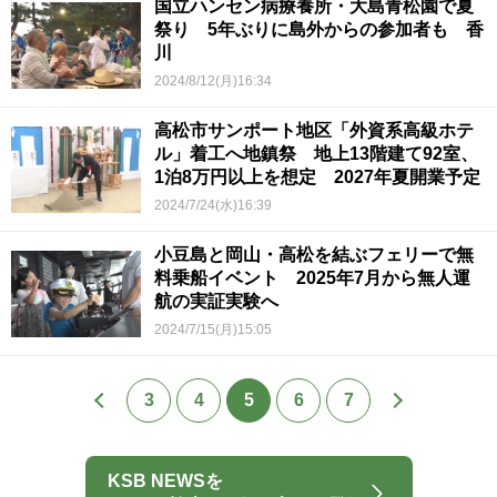
国立ハンセン病療養所・大島青松園で夏
祭り 5年ぶりに島外からの参加者も 香
川
2024/8/12(月)16:34
高松市サンポート地区「外資系高級ホテ
ル」着工へ地鎮祭 地上13階建て92室、
1泊8万円以上を想定 2027年夏開業予定
2024/7/24(水)16:39
小豆島と岡山・高松を結ぶフェリーで無
料乗船イベント 2025年7月から無人運
航の実証実験へ
2024/7/15(月)15:05
3
4
5
6
7
KSB NEWSを