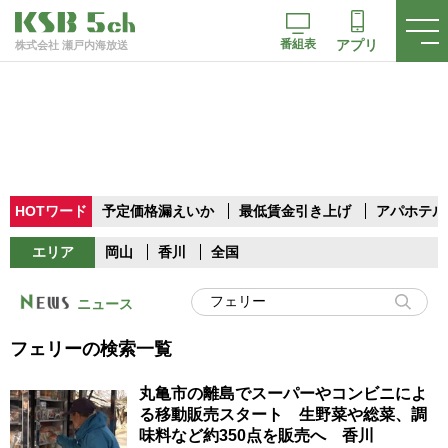
番組表
アプリ
株式会社 瀬戸内海放送
HOTワード
予定価格漏えいか
最低賃金引き上げ
アパホテル
エリア
岡山
香川
全国
ニュース
フェリーの検索一覧
丸亀市の離島でスーパーやコンビニによ
る移動販売スタート 生野菜や総菜、調
味料など約350点を販売へ 香川