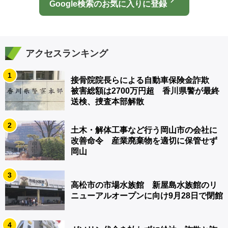
Google検索のお気に入りに登録
アクセスランキング
1
接骨院院長らによる自動車保険金詐欺
被害総額は2700万円超 香川県警が最終
送検、捜査本部解散
2
土木・解体工事など行う岡山市の会社に
改善命令 産業廃棄物を適切に保管せず
岡山
3
高松市の市場水族館 新屋島水族館のリ
ニューアルオープンに向け9月28日で閉館
4