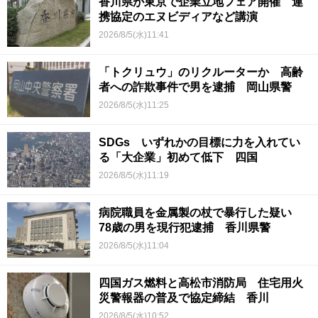
香川県が東京で企業立地フェア開催 連
携協定のエヌビディアなど講演
2026/8/5(水)11:41
「トクリュウ」のリクルーターか 高齢
者への詐欺事件で男を逮捕 岡山県警
2026/8/5(水)11:25
SDGs いずれかの目標に力を入れてい
る「大企業」初めて低下 四国
2026/8/5(水)11:19
病院職員を金属製の杖で暴行した疑い
78歳の男を現行犯逮捕 香川県警
2026/8/5(水)11:04
四国ガス燃料と高松市消防局 住宅用火
災警報器の普及で協定締結 香川
2026/8/5(水)10:52