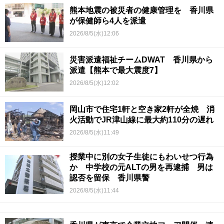
熊本地震の被災者の健康管理を 香川県
が保健師ら4人を派遣
2026/8/5(水)12:06
災害派遣福祉チームDWAT 香川県から
派遣【熊本で最大震度7】
2026/8/5(水)12:02
岡山市で住宅1軒と空き家2軒が全焼 消
火活動でJR津山線に最大約110分の遅れ
2026/8/5(水)11:49
授業中に別の女子生徒にもわいせつ行為
か 中学校の元ALTの男を再逮捕 男は
認否を留保 香川県警
2026/8/5(水)11:44