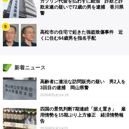
ガソリン代金を払わずに給油 詐欺と詐
欺未遂の疑いで72歳の男を逮捕 香川県
警
5
高松市の住宅で起きた強盗致傷事件 近
くに住む64歳男を指名手配
新着ニュース
高齢者に違法な訪問販売の疑い 男2人を
3回目の逮捕 岡山県警
2026/8/5(水)14:18
四国の景気判断7期連続「据え置き」 雇
用情勢を15期ぶり上方修正 経済情勢報
告
2026/8/5(水)14:01