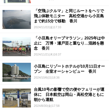
「空飛ぶクルマ」と同じルートをヘリで
飛ぶ体験モニター 高松空港から小豆島
まで約15分で移動 香川
2024/11/22(金)17:33
「小豆島オリーブマラソン」2025年は中
止に 万博・瀬戸芸と重なり…混雑を懸
念 香川
2024/11/21(木)16:37
小豆島にリゾートホテルが10月11日オー
プン 全室オーシャンビュー 香川
2024/10/6(日)18:36
台風10号の影響で空の便やフェリーが運
休に 日本航空は岡山・高松空港ともに
朝から運航
2024/8/30(金)17:58