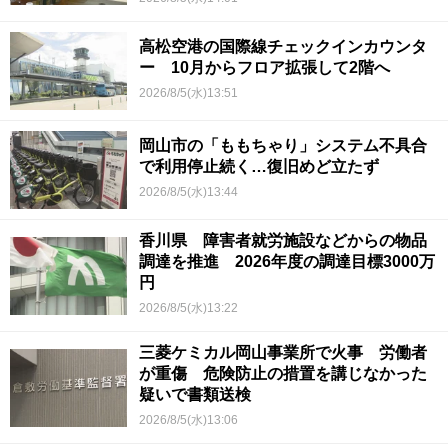
高松空港の国際線チェックインカウンタ
ー 10月からフロア拡張して2階へ
2026/8/5(水)13:51
岡山市の「ももちゃり」システム不具合
で利用停止続く…復旧めど立たず
2026/8/5(水)13:44
香川県 障害者就労施設などからの物品
調達を推進 2026年度の調達目標3000万
円
2026/8/5(水)13:22
三菱ケミカル岡山事業所で火事 労働者
が重傷 危険防止の措置を講じなかった
疑いで書類送検
2026/8/5(水)13:06