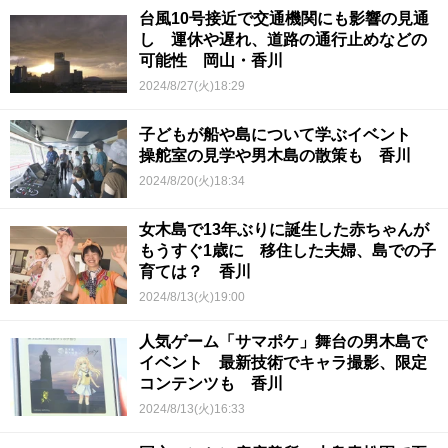
台風10号接近で交通機関にも影響の見通
し 運休や遅れ、道路の通行止めなどの
可能性 岡山・香川
2024/8/27(火)18:29
子どもが船や島について学ぶイベント
操舵室の見学や男木島の散策も 香川
2024/8/20(火)18:34
女木島で13年ぶりに誕生した赤ちゃんが
もうすぐ1歳に 移住した夫婦、島での子
育ては？ 香川
2024/8/13(火)19:00
人気ゲーム「サマポケ」舞台の男木島で
イベント 最新技術でキャラ撮影、限定
コンテンツも 香川
2024/8/13(火)16:33