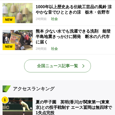
1000年以上歴史ある伝統工芸品の風鈴 涼
やかな音でひとときの涼 栃木・佐野市
社会
2時間前
NEW
熊本 少ない水でも洗濯できる洗剤 能登
半島地震きっかけに開発 断水の八代市
に届く
NEW
社会
2時間前
全国ニュース記事一覧
アクセスランキング
1
夏の甲子園 英明(香川)が関東第一(東東
京)との投手戦制す エース冨岡は無四球で
1失点完投