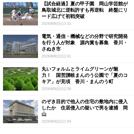
【試合経過】夏の甲子園 岡山学芸館が
鳥取城北に逆転許すも再逆転 終盤にリ
ード広げて初戦突破
2026/8/9(日)13:31
電気・通信・機械などの分野で研究開発
を行う人が対象 源内賞を募集 香川・
さぬき市
2026/8/9(日)12:41
丸いフォルムとライムグリーンが魅
力！ 国営讃岐まんのう公園で「夏のコ
キア」が見頃 香川・まんのう町
2026/8/9(日)12:36
のぞき目的で他人の住宅の敷地内に侵入
したか 住居侵入の疑いで男を逮捕 岡
山
2026/8/9(日)11:54