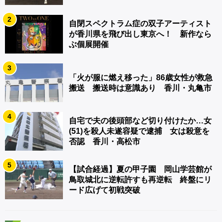
2
自閉スペクトラム症の双子アーティスト
が香川県を飛び出し東京へ！ 新作なら
ぶ個展開催
3
「火が服に燃え移った」86歳女性が救急
搬送 搬送時は意識あり 香川・丸亀市
4
自宅で夫の後頭部など切り付けたか…女
(51)を殺人未遂容疑で逮捕 女は殺意を
否認 香川・高松市
5
【試合経過】夏の甲子園 岡山学芸館が
鳥取城北に逆転許すも再逆転 終盤にリ
ード広げて初戦突破