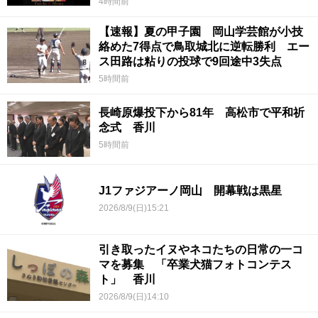
4時間前
【速報】夏の甲子園 岡山学芸館が小技
絡めた7得点で鳥取城北に逆転勝利 エー
ス田路は粘りの投球で9回途中3失点
5時間前
長崎原爆投下から81年 高松市で平和祈
念式 香川
5時間前
J1ファジアーノ岡山 開幕戦は黒星
2026/8/9(日)15:21
引き取ったイヌやネコたちの日常の一コ
マを募集 「卒業犬猫フォトコンテス
ト」 香川
2026/8/9(日)14:10