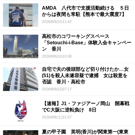
AMDA 八代市で支援活動続ける ５日
からは夜間も常駐【熊本で最大震度7】
2026/8/9(日)11:42
高松市のコワーキングスペース
「Setouchi-i-Base」体験入会キャンペー
ン 香川
2026/8/9(日)10:38
自宅で夫の後頭部など切り付けたか…女
(51)を殺人未遂容疑で逮捕 女は殺意を
否認 香川・高松市
2026/8/9(日)07:17
【速報】J1・ファジアーノ岡山 開幕戦
でC大阪に逆転負け 8日
2026/8/8(土)21:07
夏の甲子園 英明(香川)が関東第一(東東