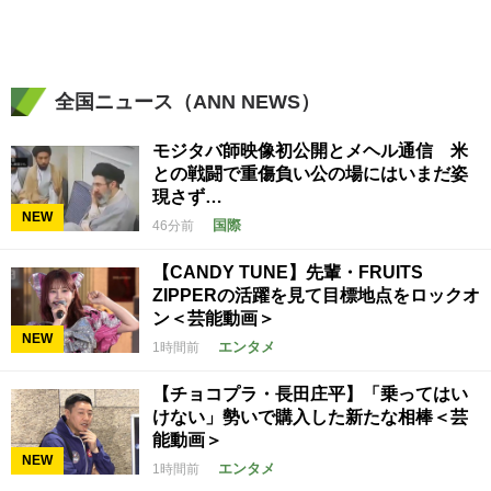
全国ニュース（ANN NEWS）
モジタバ師映像初公開とメヘル通信 米
との戦闘で重傷負い公の場にはいまだ姿
現さず…
NEW
国際
46分前
【CANDY TUNE】先輩・FRUITS
ZIPPERの活躍を見て目標地点をロックオ
ン＜芸能動画＞
NEW
エンタメ
1時間前
【チョコプラ・長田庄平】「乗ってはい
けない」勢いで購入した新たな相棒＜芸
能動画＞
NEW
エンタメ
1時間前