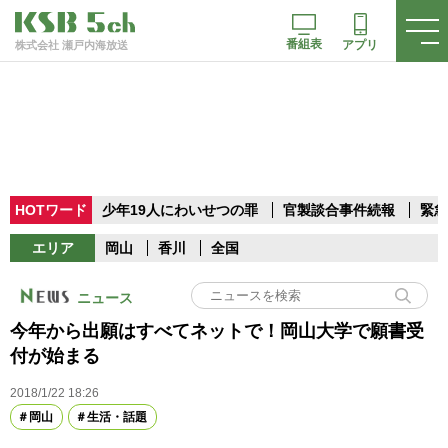
番組表
アプリ
株式会社 瀬戸内海放送
HOTワード
少年19人にわいせつの罪
官製談合事件続報
緊急
エリア
岡山
香川
全国
ニュース
今年から出願はすべてネットで！岡山大学で願書受
付が始まる
2018/1/22 18:26
岡山
生活・話題