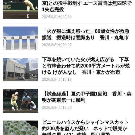
京)との投手戦制す エース冨岡は無四球で
1失点完投
2026/8/8(土)20:34
「火が服に燃え移った」86歳女性が救急
搬送 搬送時は意識あり 香川・丸亀市
2026/8/8(土)20:27
下草を焼いていた火が燃え広がる 下草
と竹林合わせて約2000平方メートルが焼
ける けが人なし 香川・東かがわ市
2026/8/8(土)19:13
【試合経過】夏の甲子園1回戦 香川・英
明が関東第一に勝利
2026/8/8(土)18:50
ビニールハウスからシャインマスカット
約200房を盗んだ疑い ネットで販売か
無職の男（42）逮捕 岡山県警