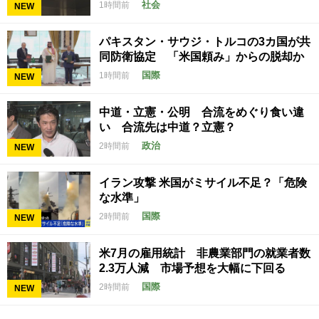
社会
1時間前
NEW
パキスタン・サウジ・トルコの3カ国が共
同防衛協定 「米国頼み」からの脱却か
国際
1時間前
NEW
中道・立憲・公明 合流をめぐり食い違
い 合流先は中道？立憲？
政治
2時間前
NEW
イラン攻撃 米国がミサイル不足？「危険
な水準」
国際
2時間前
NEW
米7月の雇用統計 非農業部門の就業者数
2.3万人減 市場予想を大幅に下回る
国際
2時間前
NEW