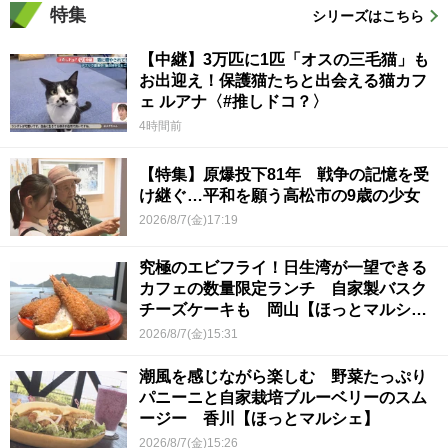
特集
シリーズはこちら
【中継】3万匹に1匹「オスの三毛猫」も
お出迎え！保護猫たちと出会える猫カフ
ェ ルアナ〈#推しドコ？〉
4時間前
【特集】原爆投下81年 戦争の記憶を受
け継ぐ…平和を願う高松市の9歳の少女
2026/8/7(金)17:19
究極のエビフライ！日生湾が一望できる
カフェの数量限定ランチ 自家製バスク
チーズケーキも 岡山【ほっとマルシ
ェ】
2026/8/7(金)15:31
潮風を感じながら楽しむ 野菜たっぷり
パニーニと自家栽培ブルーベリーのスム
ージー 香川【ほっとマルシェ】
2026/8/7(金)15:26