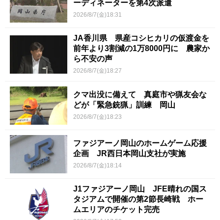
ーディネーターを第4次派遣
2026/8/7(金)18:31
JA香川県 県産コシヒカリの仮渡金を
前年より3割減の1万8000円に 農家か
ら不安の声
2026/8/7(金)18:27
クマ出没に備えて 真庭市や猟友会な
どが「緊急銃猟」訓練 岡山
2026/8/7(金)18:23
ファジアーノ岡山のホームゲーム応援
企画 JR西日本岡山支社が実施
2026/8/7(金)18:14
J1ファジアーノ岡山 JFE晴れの国ス
タジアムで開催の第2節長崎戦 ホー
ムエリアのチケット完売