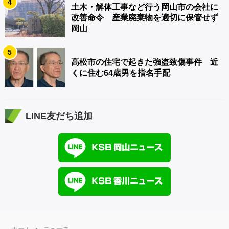
4
土木・解体工事など行う岡山市の会社に
改善命令 産業廃棄物を適切に保管せず
岡山
5
高松市の住宅で起きた強盗致傷事件 近
くに住む64歳男を指名手配
LINE友だち追加