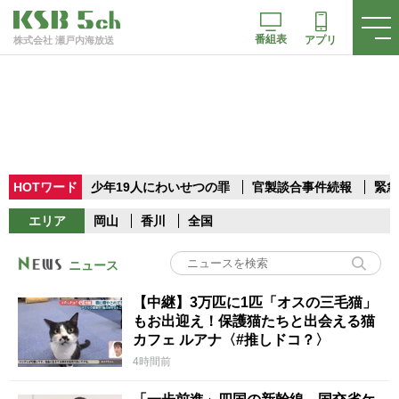
番組表
アプリ
株式会社 瀬戸内海放送
HOTワード
少年19人にわいせつの罪
官製談合事件続報
緊急
エリア
岡山
香川
全国
ニュース
【中継】3万匹に1匹「オスの三毛猫」
もお出迎え！保護猫たちと出会える猫
カフェ ルアナ〈#推しドコ？〉
4時間前