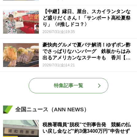
【中継】縁日、屋台、スカイランタンな
ど盛りだくさん！「サンポート高松夏祭
り」〈#推しドコ？〉
2026/7/31(金)19:35
豪快肉グルメで夏バテ解消！ゆずポン酢
でさっぱりなハンバーグ 鉄板からはみ
出るアメリカンなステーキも 香川【ほ
っとマルシェ】
2026/7/31(金)14:21
特集記事一覧
全国ニュース（ANN NEWS）
税務署職員“脱税”で刑事告発 競艇の払
い戻し金など“約3億3400万円”申告せず