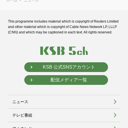
ホーム
ニュース
This programme includes material which is copyright of Reuters Limited
and
other material which is copyright of Cable News Network LP, LLLP
(CNN) and
which may be captioned in each text. All rights reserved.
KSB 公式SNSアカウント
配信メディア一覧
ニュース
テレビ番組