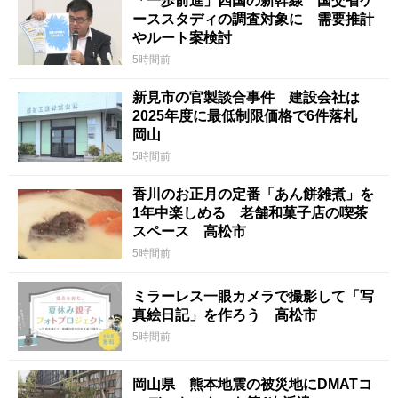
「一歩前進」四国の新幹線 国交省ケ
ーススタディの調査対象に 需要推計
やルート案検討
5時間前
新見市の官製談合事件 建設会社は
2025年度に最低制限価格で6件落札
岡山
5時間前
香川のお正月の定番「あん餅雑煮」を
1年中楽しめる 老舗和菓子店の喫茶
スペース 高松市
5時間前
ミラーレス一眼カメラで撮影して「写
真絵日記」を作ろう 高松市
5時間前
岡山県 熊本地震の被災地にDMATコ