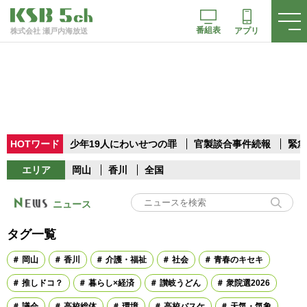
番組表
アプリ
株式会社 瀬戸内海放送
HOTワード
少年19人にわいせつの罪
官製談合事件続報
緊急
エリア
岡山
香川
全国
ニュース
タグ一覧
岡山
香川
介護・福祉
社会
青春のキセキ
推しドコ？
暮らし×経済
讃岐うどん
衆院選2026
議会
高校総体
環境
高校バスケ
天気・気象