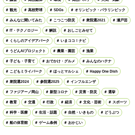
観光
高校野球
SDGs
オリンピック・パラリンピック
みんなに聞いてみた
こつこつ防災
衆院選2021
瀬戸芸
IT・テクノロジー
解説
おしごとみせて
くらしのアイデアパーク
いまココ！ナビ
うどんAIプロジェクト
農業・園芸
漁業
子ども・子育て
おでかけ・グルメ
みんなのハテナ
こどもミライパーク
ほっとマルシェ
Happy One Dish
衆院選2024
参院選2025
インフルエンザ
ファジアーノ岡山
新型コロナ
災害・防災
選挙
教育
交通
行政
経済
文化・芸術
スポーツ
科学・医療
生活・話題
自然・いきもの
どうぶつ
船の体育館
ゲーム条例
おかじい