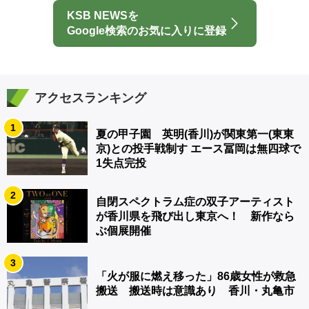
KSB NEWSを
Google検索のお気に入りに登録
アクセスランキング
1
夏の甲子園 英明(香川)が関東第一(東東
京)との投手戦制す エース冨岡は無四球で
1失点完投
2
自閉スペクトラム症の双子アーティスト
が香川県を飛び出し東京へ！ 新作なら
ぶ個展開催
3
「火が服に燃え移った」86歳女性が救急
搬送 搬送時は意識あり 香川・丸亀市