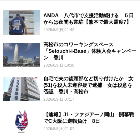
AMDA 八代市で支援活動続ける ５日
からは夜間も常駐【熊本で最大震度7】
2026/8/9(日)11:42
高松市のコワーキングスペース
「Setouchi-i-Base」体験入会キャンペー
ン 香川
2026/8/9(日)10:38
自宅で夫の後頭部など切り付けたか…女
(51)を殺人未遂容疑で逮捕 女は殺意を
否認 香川・高松市
2026/8/9(日)07:17
【速報】J1・ファジアーノ岡山 開幕戦
でC大阪に逆転負け 8日
2026/8/8(土)21:07