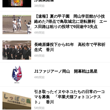
3時間前
【速報】夏の甲子園 岡山学芸館が小技
絡めた7得点で鳥取城北に逆転勝利 エー
ス田路は粘りの投球で9回途中3失点
4時間前
長崎原爆投下から81年 高松市で平和祈
念式 香川
4時間前
J1ファジアーノ岡山 開幕戦は黒星
4時間前
引き取ったイヌやネコたちの日常の一コ
マを募集 「卒業犬猫フォトコンテス
ト」 香川
5時間前