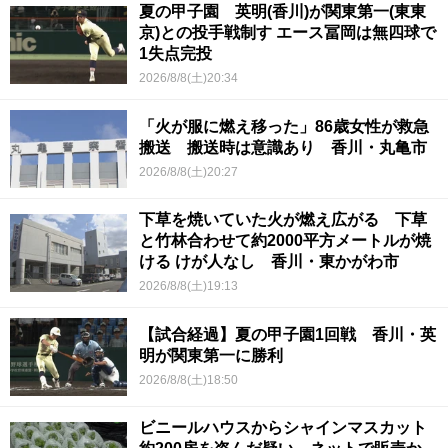
夏の甲子園 英明(香川)が関東第一(東東
京)との投手戦制す エース冨岡は無四球で
1失点完投
2026/8/8(土)20:34
「火が服に燃え移った」86歳女性が救急
搬送 搬送時は意識あり 香川・丸亀市
2026/8/8(土)20:27
下草を焼いていた火が燃え広がる 下草
と竹林合わせて約2000平方メートルが焼
ける けが人なし 香川・東かがわ市
2026/8/8(土)19:13
【試合経過】夏の甲子園1回戦 香川・英
明が関東第一に勝利
2026/8/8(土)18:50
ビニールハウスからシャインマスカット