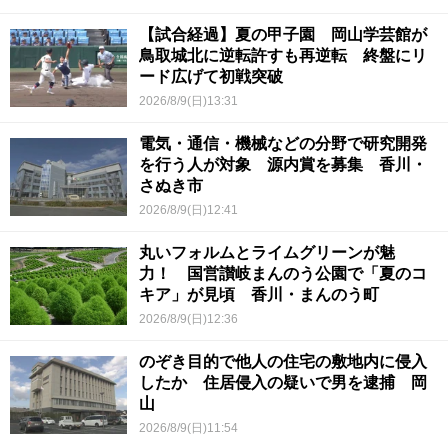
【試合経過】夏の甲子園 岡山学芸館が
鳥取城北に逆転許すも再逆転 終盤にリ
ード広げて初戦突破
2026/8/9(日)13:31
電気・通信・機械などの分野で研究開発
を行う人が対象 源内賞を募集 香川・
さぬき市
2026/8/9(日)12:41
丸いフォルムとライムグリーンが魅
力！ 国営讃岐まんのう公園で「夏のコ
キア」が見頃 香川・まんのう町
2026/8/9(日)12:36
のぞき目的で他人の住宅の敷地内に侵入
したか 住居侵入の疑いで男を逮捕 岡
山
2026/8/9(日)11:54