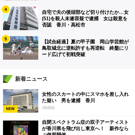
4
自宅で夫の後頭部など切り付けたか…女
(51)を殺人未遂容疑で逮捕 女は殺意を
否認 香川・高松市
5
【試合経過】夏の甲子園 岡山学芸館が
鳥取城北に逆転許すも再逆転 終盤にリ
ード広げて初戦突破
新着ニュース
女性のスカートの中にスマホを差し入れ
た疑い 男を逮捕 香川
2時間前
NEW
自閉スペクトラム症の双子アーティスト
が香川県を飛び出し東京へ！ 新作なら
ぶ個展開催