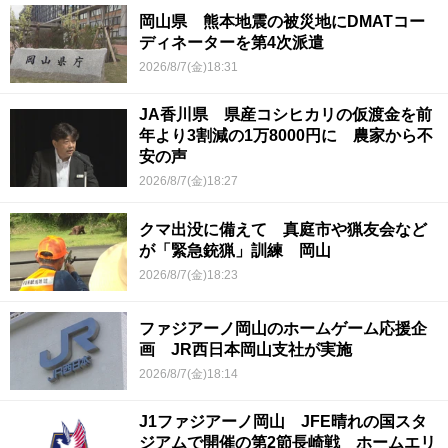
岡山県 熊本地震の被災地にDMATコー
ディネーターを第4次派遣
2026/8/7(金)18:31
JA香川県 県産コシヒカリの仮渡金を前
年より3割減の1万8000円に 農家から不
安の声
2026/8/7(金)18:27
クマ出没に備えて 真庭市や猟友会など
が「緊急銃猟」訓練 岡山
2026/8/7(金)18:23
ファジアーノ岡山のホームゲーム応援企
画 JR西日本岡山支社が実施
2026/8/7(金)18:14
J1ファジアーノ岡山 JFE晴れの国スタ
ジアムで開催の第2節長崎戦 ホームエリ