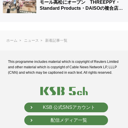
モール高松にオープン THREEPPY・
Standard Products・DAISOの複合店は
香川県初
ホーム
ニュース
新着記事一覧
This programme includes material which is copyright of Reuters Limited
and
other material which is copyright of Cable News Network LP, LLLP
(CNN) and
which may be captioned in each text. All rights reserved.
KSB 公式SNSアカウント
配信メディア一覧