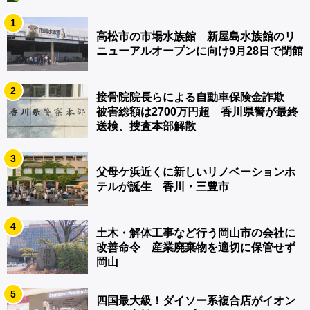
1
高松市の市場水族館 新屋島水族館のリ
ニューアルオープンに向け9月28日で閉館
2
接骨院院長らによる自動車保険金詐欺
被害総額は2700万円超 香川県警が最終
送検、捜査本部解散
3
父母ケ浜近くに新しいリノベーションホ
テルが誕生 香川・三豊市
4
土木・解体工事など行う岡山市の会社に
改善命令 産業廃棄物を適切に保管せず
岡山
5
四国最大級！ダイソー系複合店がイオン