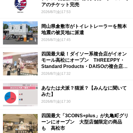
アのチケット完売
2026/8/7(金)17:53
岡山県倉敷市がトイレトレーラーを熊本
地震の被災地に派遣
2026/8/7(金)17:45
四国最大級！ダイソー系複合店がイオン
モール高松にオープン THREEPPY・
Standard Products・DAISOの複合店は
香川県初
2026/8/7(金)17:32
あなたは犬派？猫派？【みんなに聞いて
みた】
2026/8/7(金)17:30
四国最大「3COINS+plus」が丸亀町グリ
ーンにオープン 大型店舗限定の商品
も 高松市