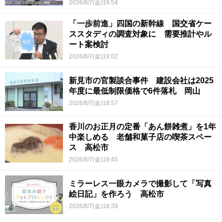
2026/8/7(金)19:54
「一歩前進」四国の新幹線 国交省ケー
ススタディの調査対象に 需要推計やル
ート案検討
2026/8/7(金)19:02
新見市の官製談合事件 建設会社は2025
年度に最低制限価格で6件落札 岡山
2026/8/7(金)18:57
香川のお正月の定番「あん餅雑煮」を1年
中楽しめる 老舗和菓子店の喫茶スペー
ス 高松市
2026/8/7(金)18:45
ミラーレス一眼カメラで撮影して「写真
絵日記」を作ろう 高松市
2026/8/7(金)18:39