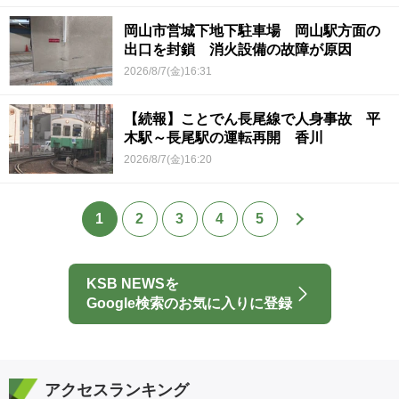
岡山市営城下地下駐車場 岡山駅方面の
出口を封鎖 消火設備の故障が原因
2026/8/7(金)16:31
【続報】ことでん長尾線で人身事故 平
木駅～長尾駅の運転再開 香川
2026/8/7(金)16:20
1
2
3
4
5
KSB NEWSを
Google検索のお気に入りに登録
アクセスランキング