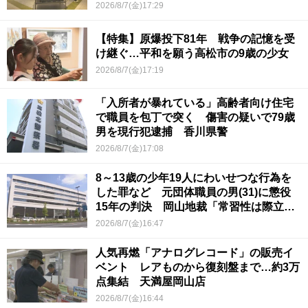
2026/8/7(金)17:29
【特集】原爆投下81年 戦争の記憶を受
け継ぐ…平和を願う高松市の9歳の少女
2026/8/7(金)17:19
「入所者が暴れている」高齢者向け住宅
で職員を包丁で突く 傷害の疑いで79歳
男を現行犯逮捕 香川県警
2026/8/7(金)17:08
8～13歳の少年19人にわいせつな行為を
した罪など 元団体職員の男(31)に懲役
15年の判決 岡山地裁「常習性は際立っ
ていて被害結果も非常に重い」
2026/8/7(金)16:47
人気再燃「アナログレコード」の販売イ
ベント レアものから復刻盤まで…約3万
点集結 天満屋岡山店
2026/8/7(金)16:44