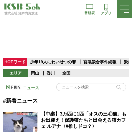
番組表
アプリ
株式会社 瀬戸内海放送
HOTワード
少年19人にわいせつの罪
官製談合事件続報
緊急
エリア
岡山
香川
全国
ニュース
#新着ニュース
【中継】3万匹に1匹「オスの三毛猫」も
お出迎え！保護猫たちと出会える猫カフ
ェ ルアナ〈#推しドコ？〉