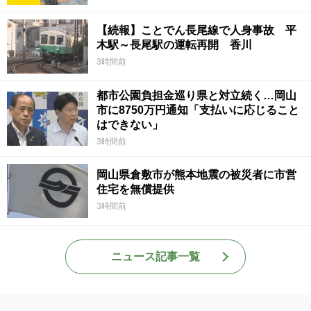
【続報】ことでん長尾線で人身事故 平
木駅～長尾駅の運転再開 香川
3時間前
都市公園負担金巡り県と対立続く…岡山
市に8750万円通知「支払いに応じること
はできない」
3時間前
岡山県倉敷市が熊本地震の被災者に市営
住宅を無償提供
3時間前
ニュース記事一覧