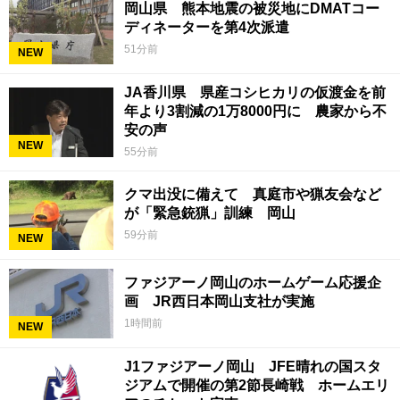
岡山県 熊本地震の被災地にDMATコー
ディネーターを第4次派遣
51分前
NEW
JA香川県 県産コシヒカリの仮渡金を前
年より3割減の1万8000円に 農家から不
安の声
NEW
55分前
クマ出没に備えて 真庭市や猟友会など
が「緊急銃猟」訓練 岡山
59分前
NEW
ファジアーノ岡山のホームゲーム応援企
画 JR西日本岡山支社が実施
1時間前
NEW
J1ファジアーノ岡山 JFE晴れの国スタ
ジアムで開催の第2節長崎戦 ホームエリ