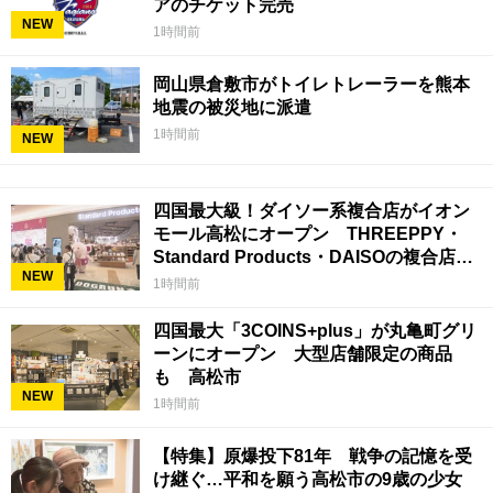
アのチケット完売
NEW
1時間前
岡山県倉敷市がトイレトレーラーを熊本
地震の被災地に派遣
1時間前
NEW
四国最大級！ダイソー系複合店がイオン
モール高松にオープン THREEPPY・
Standard Products・DAISOの複合店は
NEW
香川県初
1時間前
四国最大「3COINS+plus」が丸亀町グリ
ーンにオープン 大型店舗限定の商品
も 高松市
NEW
1時間前
【特集】原爆投下81年 戦争の記憶を受
け継ぐ…平和を願う高松市の9歳の少女