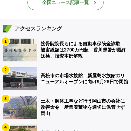
全国ニュース記事一覧
アクセスランキング
1
接骨院院長らによる自動車保険金詐欺
被害総額は2700万円超 香川県警が最終
送検、捜査本部解散
2
高松市の市場水族館 新屋島水族館のリ
ニューアルオープンに向け9月28日で閉館
3
土木・解体工事など行う岡山市の会社に
改善命令 産業廃棄物を適切に保管せず
岡山
4