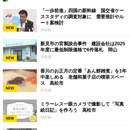
「一歩前進」四国の新幹線 国交省ケー
ススタディの調査対象に 需要推計やル
ート案検討
NEW
20分前
新見市の官製談合事件 建設会社は2025
年度に最低制限価格で6件落札 岡山
25分前
NEW
香川のお正月の定番「あん餅雑煮」を1年
中楽しめる 老舗和菓子店の喫茶スペー
ス 高松市
NEW
37分前
ミラーレス一眼カメラで撮影して「写真
絵日記」を作ろう 高松市
43分前
NEW