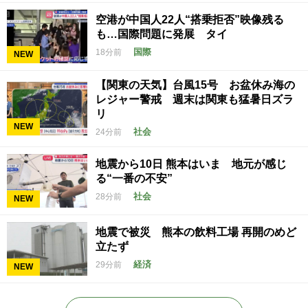
空港が中国人22人“搭乗拒否”映像残る
も…国際問題に発展 タイ
国際
18分前
NEW
【関東の天気】台風15号 お盆休み海の
レジャー警戒 週末は関東も猛暑日ズラ
リ
NEW
社会
24分前
地震から10日 熊本はいま 地元が感じ
る“一番の不安”
社会
28分前
NEW
地震で被災 熊本の飲料工場 再開のめど
立たず
経済
29分前
NEW