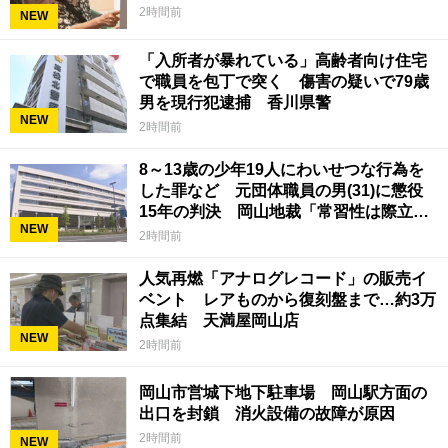
2時間前
NEW
「入所者が暴れている」高齢者向け住宅
で職員を包丁で突く 傷害の疑いで79歳
男を現行犯逮捕 香川県警
NEW
2時間前
8～13歳の少年19人にわいせつな行為を
した罪など 元団体職員の男(31)に懲役
15年の判決 岡山地裁「常習性は際立っ
NEW
ていて被害結果も非常に重い」
2時間前
人気再燃「アナログレコード」の販売イ
ベント レアものから復刻盤まで…約3万
点集結 天満屋岡山店
NEW
2時間前
岡山市営城下地下駐車場 岡山駅方面の
出口を封鎖 消火設備の故障が原因
2時間前
NEW