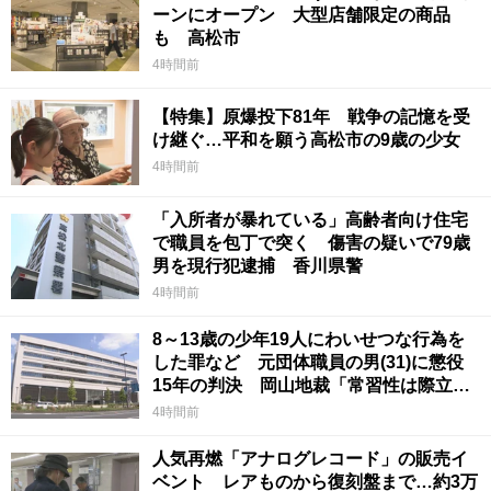
ーンにオープン 大型店舗限定の商品
も 高松市
4時間前
【特集】原爆投下81年 戦争の記憶を受
け継ぐ…平和を願う高松市の9歳の少女
4時間前
「入所者が暴れている」高齢者向け住宅
で職員を包丁で突く 傷害の疑いで79歳
男を現行犯逮捕 香川県警
4時間前
8～13歳の少年19人にわいせつな行為を
した罪など 元団体職員の男(31)に懲役
15年の判決 岡山地裁「常習性は際立っ
ていて被害結果も非常に重い」
4時間前
人気再燃「アナログレコード」の販売イ
ベント レアものから復刻盤まで…約3万