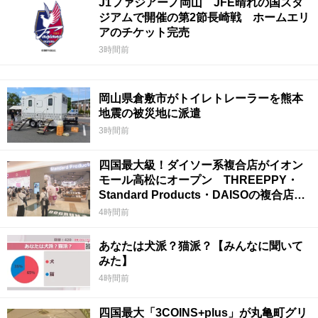
J1ファジアーノ岡山 JFE晴れの国スタ
ジアムで開催の第2節長崎戦 ホームエリ
アのチケット完売
3時間前
岡山県倉敷市がトイレトレーラーを熊本
地震の被災地に派遣
3時間前
四国最大級！ダイソー系複合店がイオン
モール高松にオープン THREEPPY・
Standard Products・DAISOの複合店は
香川県初
4時間前
あなたは犬派？猫派？【みんなに聞いて
みた】
4時間前
四国最大「3COINS+plus」が丸亀町グリ