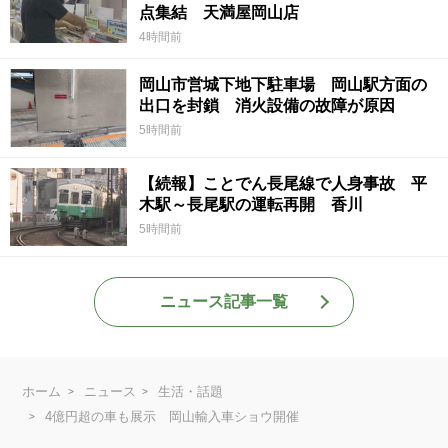
点集結 天満屋岡山店
4時間前
岡山市営城下地下駐車場 岡山駅方面の
出口を封鎖 消火設備の故障が原因
5時間前
【続報】ことでん長尾線で人身事故 平
木駅～長尾駅の運転再開 香川
5時間前
ニュース記事一覧
ホーム
ニュース
生活・話題
4億円超の車も展示 岡山輸入車ショウ開催