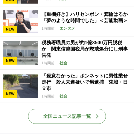
【重機好き】ハリセンボン・箕輪はるか
「夢のような時間でした」＜芸能動画＞
エンタメ
1時間前
NEW
税務署職員の男が約1億3500万円脱税
か 関東信越国税局が懲戒処分にし刑事
告発
NEW
社会
1時間前
「殺意なかった」ボンネットに男性乗せ
走行 殺人未遂疑いで男逮捕 茨城・日
立市
NEW
社会
1時間前
全国ニュース記事一覧