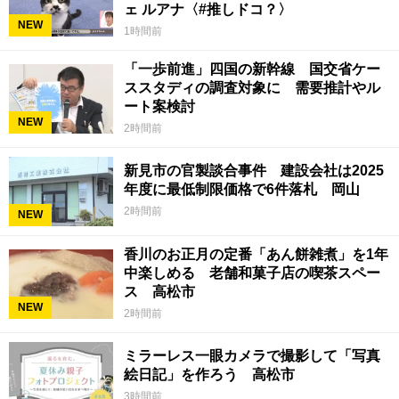
ェ ルアナ〈#推しドコ？〉
NEW
1時間前
「一歩前進」四国の新幹線 国交省ケー
ススタディの調査対象に 需要推計やル
ート案検討
NEW
2時間前
新見市の官製談合事件 建設会社は2025
年度に最低制限価格で6件落札 岡山
2時間前
NEW
香川のお正月の定番「あん餅雑煮」を1年
中楽しめる 老舗和菓子店の喫茶スペー
ス 高松市
NEW
2時間前
ミラーレス一眼カメラで撮影して「写真
絵日記」を作ろう 高松市
3時間前