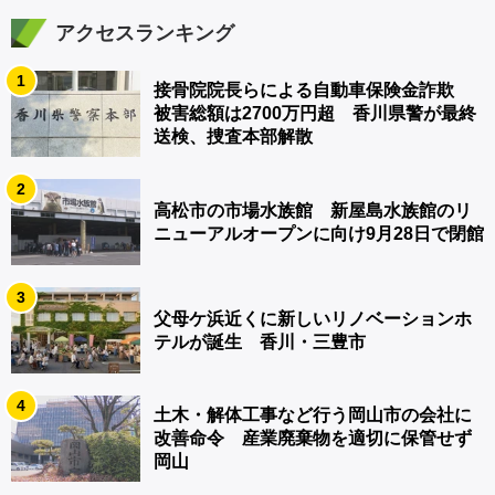
アクセスランキング
1
接骨院院長らによる自動車保険金詐欺
被害総額は2700万円超 香川県警が最終
送検、捜査本部解散
2
高松市の市場水族館 新屋島水族館のリ
ニューアルオープンに向け9月28日で閉館
3
父母ケ浜近くに新しいリノベーションホ
テルが誕生 香川・三豊市
4
土木・解体工事など行う岡山市の会社に
改善命令 産業廃棄物を適切に保管せず
岡山