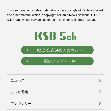
This programme includes material which is copyright of Reuters Limited
and
other material which is copyright of Cable News Network LP, LLLP
(CNN) and
which may be captioned in each text. All rights reserved.
KSB 公式SNSアカウント
配信メディア一覧
ニュース
テレビ番組
アナウンサー