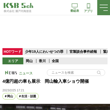
番組表
アプリ
株式会社 瀬戸内海放送
HOTワード
少年19人にわいせつの罪
官製談合事件続報
緊急
エリア
岡山
香川
全国
ニュース
4億円超の車も展示 岡山輸入車ショウ開催
2023/2/25 17:21
岡山
生活・話題