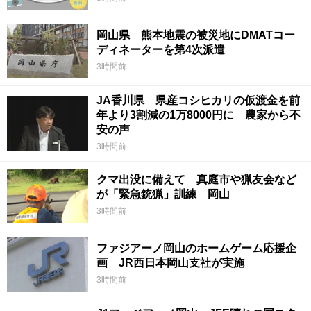
岡山県 熊本地震の被災地にDMATコー
ディネーターを第4次派遣
3時間前
JA香川県 県産コシヒカリの仮渡金を前
年より3割減の1万8000円に 農家から不
安の声
3時間前
クマ出没に備えて 真庭市や猟友会など
が「緊急銃猟」訓練 岡山
3時間前
ファジアーノ岡山のホームゲーム応援企
画 JR西日本岡山支社が実施
3時間前