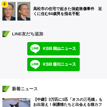
5
高松市の住宅で起きた強盗致傷事件 近
くに住む64歳男を指名手配
LINE友だち追加
新着ニュース
【中継】3万匹に1匹「オスの三毛猫」も
お出迎え！保護猫たちと出会える猫カフ