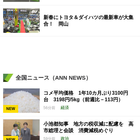
新春にトヨタ＆ダイハツの最新車が大集
合！ 岡山
全国ニュース（ANN NEWS）
コメ平均価格 1年10カ月ぶり3100円
台 3198円/5kg（前週比－113円）
経済
56分前
NEW
小池都知事 地方の税収減に配慮を 高
市総理と会談 消費減税めぐり
政治
59分前
NEW