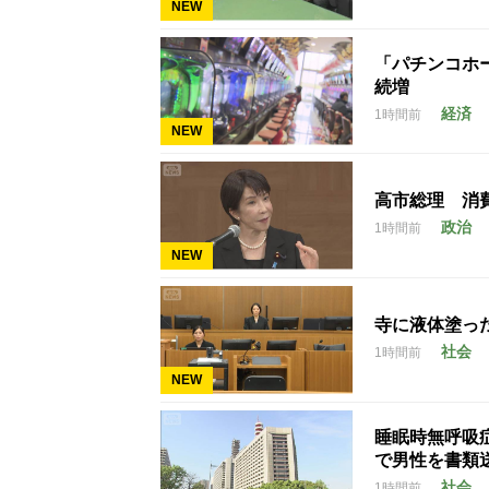
NEW
「パチンコホー
続増
経済
1時間前
NEW
高市総理 消
政治
1時間前
NEW
寺に液体塗っ
社会
1時間前
NEW
睡眠時無呼吸
で男性を書類
社会
1時間前