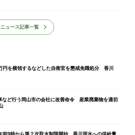
国ニュース記事一覧
2万円を横領するなどした自衛官を懲戒免職処分 香川
事など行う岡山市の会社に改善命令 産業廃棄物を適切
山
日午前9時から第２次取水制限開始 香川用水への供給量