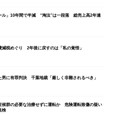
ル」10年間で半減 “淘汰”は一段落 総売上高2年連
費減税めぐり 2年後に戻すのは「私の覚悟」
た男に有罪判決 千葉地裁「厳しく非難されるべき」
症候群の必要な治療せずに運転か 危険運転致傷の疑い
送検