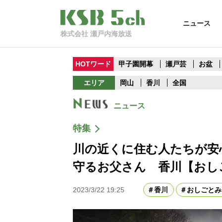
ニュース
株式会社 瀬戸内海放送
HOTワード
甲子園開幕
瀬戸芸
お盆
エリア
岡山
香川
全国
ニュース
特集
川の近くに住む人たちが安
守るお父さん 香川【おし
2023/3/22 19:25
香川
おしごとみ