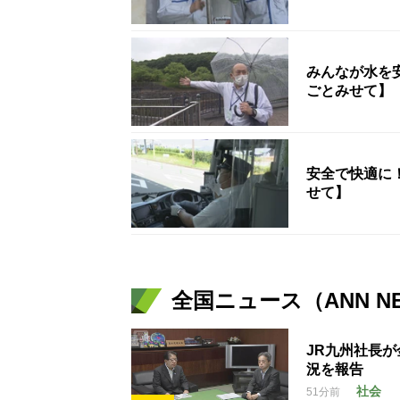
みんなが水を
ごとみせて】
安全で快適に
せて】
全国ニュース（ANN N
JR九州社長
況を報告
社会
51分前