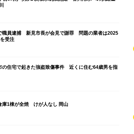
川
で職員逮捕 新見市長が会見で謝罪 問題の業者は2025
事を受注
市の住宅で起きた強盗致傷事件 近くに住む64歳男を指
倉庫1棟が全焼 けが人なし 岡山