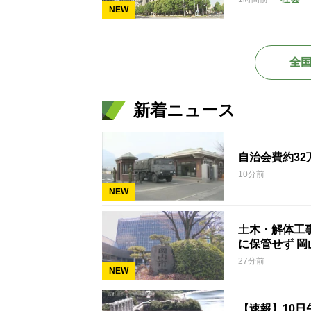
NEW
全
新着ニュース
自治会費約3
10分前
NEW
土木・解体工
に保管せず 岡
27分前
NEW
【速報】10