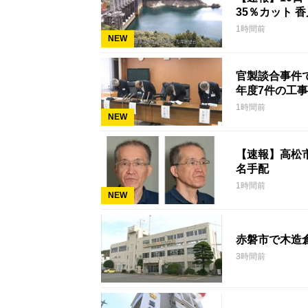
35％カット 香
1時間前
NEW
官製談合事件
年度7件の工
1時間前
NEW
【速報】高松
名手配
1時間前
NEW
赤磐市で木造
3時間前