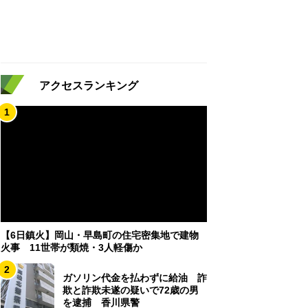
アクセスランキング
1
【6日鎮火】岡山・早島町の住宅密集地で建物
火事 11世帯が類焼・3人軽傷か
2
ガソリン代金を払わずに給油 詐
欺と詐欺未遂の疑いで72歳の男
を逮捕 香川県警