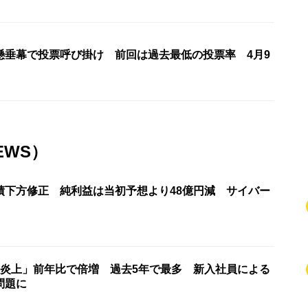
懸垂幕で投票呼び掛け 前回は過去最低の投票率 4月9
EWS）
績下方修正 純利益は当初予想より48億円減 サイバー
ト炎上」前年比で倍増 過去5年で最多 新入社員による
問題に