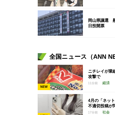
岡山県議選 
日投開票
全国ニュース（ANN N
ニチレイが業
攻撃で
経済
11分前
NEW
4月の「ネッ
不適切投稿が
社会
17分前