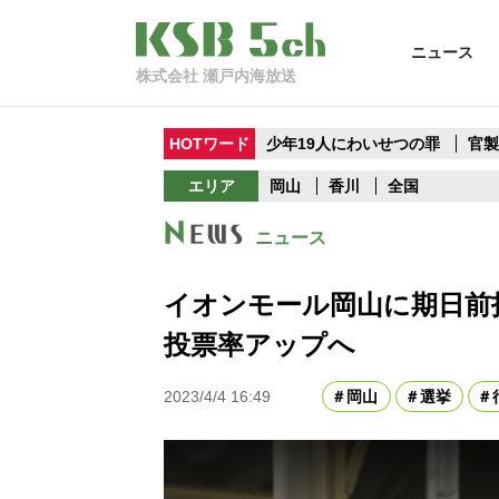
ニュース
株式会社 瀬戸内海放送
HOTワード
少年19人にわいせつの罪
官
エリア
岡山
香川
全国
ニュース
イオンモール岡山に期日前
投票率アップへ
2023/4/4 16:49
岡山
選挙