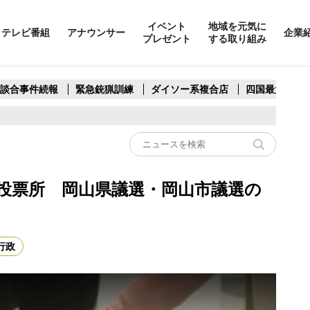
イベント
地域を元気に
テレビ番組
アナウンサー
企業
プレゼント
する取り組み
製談合事件続報
緊急銃猟訓練
ダイソー系複合店
四国最大スリ
投票所 岡山県議選・岡山市議選の
行政