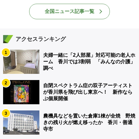
全国ニュース記事一覧
アクセスランキング
1
夫婦一緒に「2人部屋」対応可能の老人ホ
ーム 香川では3割弱 「みんなの介護」
調べ
2
自閉スペクトラム症の双子アーティスト
が香川県を飛び出し東京へ！ 新作なら
ぶ個展開催
3
農機具などを置いた倉庫1棟が全焼 野焼
きの残り火が燃え移ったか 香川・善通
寺市