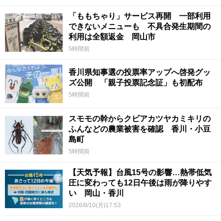
「ももちゃり」サービス再開 一部利用
できないメニューも 不具合発生期間の
利用は全額返金 岡山市
5時間前
香川県知事選の投票率アップへ啓発グッ
ズ公開 「親子投票記念証」も初配布
5時間前
スモモの幹からクビアカツヤカミキリの
ふんなどの農業被害を確認 香川・小豆
島町
5時間前
【天気予報】台風15号の影響…熱帯低気
圧に変わっても12日午後は雨が降りやす
い 岡山・香川
2026/8/10(月)17:53