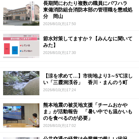
長期間にわたり複数の職員にパワハラ
東備消防組合消防本部の管理職を懲戒処
分 岡山
2026/8/10(月)17:50
節水対策してますか？【みんなに聞いて
みた】
2026/8/10(月)17:30
【涼を求めて…】市街地より3～5℃涼し
い「三霞洞渓谷」 香川・まんのう町
2026/8/10(月)17:24
熊本地震の被災地支援「チームおかや
ま」が活動報告 「暑い中でも温かいも
のを食べるのが必要」
2026/8/10(月)17:02
公共交通の経営は全業種で厳しい状況