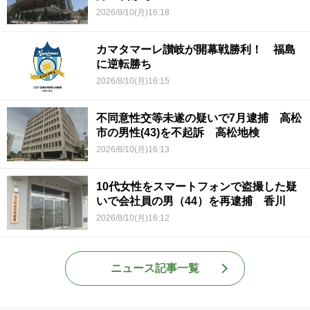
2026/8/10(月)16:18
カマタマーレ讃岐が開幕戦勝利！ 福島
に逆転勝ち
2026/8/10(月)16:15
不同意性交等未遂の疑いで7月逮捕 高松
市の男性(43)を不起訴 高松地検
2026/8/10(月)16:13
10代女性をスマートフォンで盗撮した疑
いで会社員の男（44）を再逮捕 香川
2026/8/10(月)16:12
ニュース記事一覧