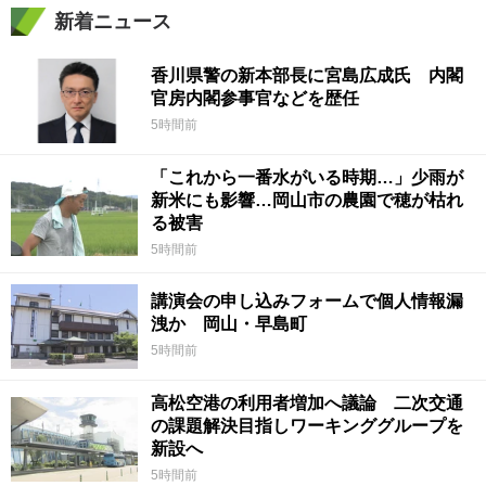
新着ニュース
香川県警の新本部長に宮島広成氏 内閣
官房内閣参事官などを歴任
5時間前
「これから一番水がいる時期…」少雨が
新米にも影響…岡山市の農園で穂が枯れ
る被害
5時間前
講演会の申し込みフォームで個人情報漏
洩か 岡山・早島町
5時間前
高松空港の利用者増加へ議論 二次交通
の課題解決目指しワーキンググループを
新設へ
5時間前