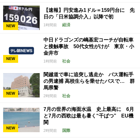
【速報】円安進み1ドル＝159円台に 先
日の「日米協調介入」以降で初
経済
1時間前
NEW
中日ドラゴンズの嶋基宏コーチが自転車
と接触事故 50代女性がけが 東京・小
金井市
NEW
社会
1時間前
関越道で車に追突し逃走か バス運転手
の男逮捕 高校生らを乗せたバスで… 群
馬県警
NEW
社会
2時間前
7月の世界の海面水温 史上最高に 6月
と7月の西欧は最も暑く“干ばつ” EU機
関
NEW
国際
2時間前