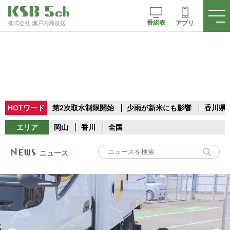
番組表
アプリ
株式会社 瀬戸内海放送
HOTワード
第2次取水制限開始
少雨が新米にも影響
香川県
エリア
岡山
香川
全国
ニュース