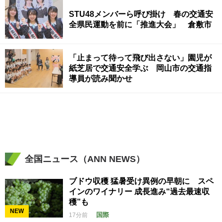
STU48メンバーら呼び掛け 春の交通安
全県民運動を前に「推進大会」 倉敷市
「止まって待って飛び出さない」園児が
紙芝居で交通安全学ぶ 岡山市の交通指
導員が読み聞かせ
全国ニュース（ANN NEWS）
ブドウ収穫 猛暑受け異例の早朝に スペ
インのワイナリー 成長進み“過去最速収
穫”も
NEW
国際
17分前