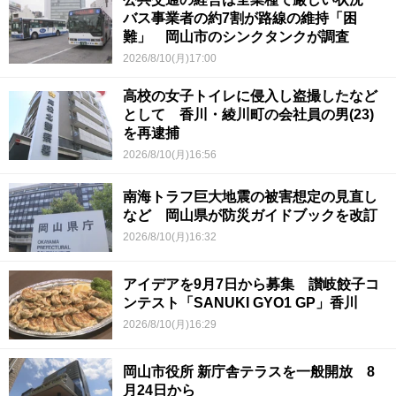
バス事業者の約7割が路線の維持「困
難」 岡山市のシンクタンクが調査
2026/8/10(月)17:00
高校の女子トイレに侵入し盗撮したなど
として 香川・綾川町の会社員の男(23)
を再逮捕
2026/8/10(月)16:56
南海トラフ巨大地震の被害想定の見直し
など 岡山県が防災ガイドブックを改訂
2026/8/10(月)16:32
アイデアを9月7日から募集 讃岐餃子コ
ンテスト「SANUKI GYO1 GP」香川
2026/8/10(月)16:29
岡山市役所 新庁舎テラスを一般開放 8
月24日から