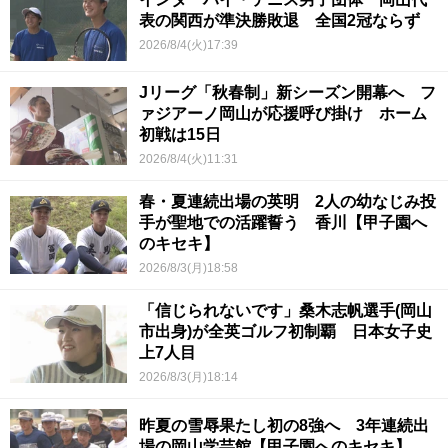
表の関西が準決勝敗退 全国2冠ならず
2026/8/4(火)17:39
Jリーグ「秋春制」新シーズン開幕へ フ
ァジアーノ岡山が応援呼び掛け ホーム
初戦は15日
2026/8/4(火)11:31
春・夏連続出場の英明 2人の幼なじみ投
手が聖地での活躍誓う 香川【甲子園へ
のキセキ】
2026/8/3(月)18:58
「信じられないです」桑木志帆選手(岡山
市出身)が全英ゴルフ初制覇 日本女子史
上7人目
2026/8/3(月)18:14
昨夏の雪辱果たし初の8強へ 3年連続出
場の岡山学芸館【甲子園へのキセキ】