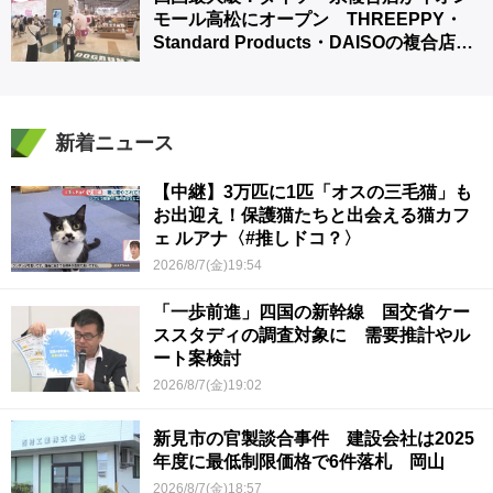
モール高松にオープン THREEPPY・
Standard Products・DAISOの複合店は
香川県初
新着ニュース
【中継】3万匹に1匹「オスの三毛猫」も
お出迎え！保護猫たちと出会える猫カフ
ェ ルアナ〈#推しドコ？〉
2026/8/7(金)19:54
「一歩前進」四国の新幹線 国交省ケー
ススタディの調査対象に 需要推計やル
ート案検討
2026/8/7(金)19:02
新見市の官製談合事件 建設会社は2025
年度に最低制限価格で6件落札 岡山
2026/8/7(金)18:57