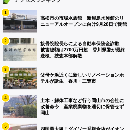
アクセスランキング
1
高松市の市場水族館 新屋島水族館のリ
ニューアルオープンに向け9月28日で閉館
2
接骨院院長らによる自動車保険金詐欺
被害総額は2700万円超 香川県警が最終
送検、捜査本部解散
3
父母ケ浜近くに新しいリノベーションホ
テルが誕生 香川・三豊市
4
土木・解体工事など行う岡山市の会社に
改善命令 産業廃棄物を適切に保管せず
岡山
5
四国最大級！ダイソー系複合店がイオン