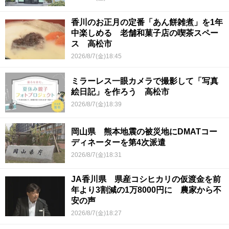
香川のお正月の定番「あん餅雑煮」を1年
中楽しめる 老舗和菓子店の喫茶スペー
ス 高松市
2026/8/7(金)18:45
ミラーレス一眼カメラで撮影して「写真
絵日記」を作ろう 高松市
2026/8/7(金)18:39
岡山県 熊本地震の被災地にDMATコー
ディネーターを第4次派遣
2026/8/7(金)18:31
JA香川県 県産コシヒカリの仮渡金を前
年より3割減の1万8000円に 農家から不
安の声
2026/8/7(金)18:27