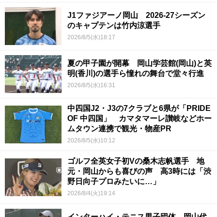
J1ファジアーノ岡山 2026-27シーズン
のキャプテンは竹内涼選手
2026/8/5(水)18:17
夏の甲子園が開幕 岡山学芸館(岡山)と英
明(香川)の選手ら憧れの舞台で堂々行進
2026/8/5(水)16:31
中四国J2・J3の7クラブと6県が「PRIDE
OF 中四国」 カマタマーレ讃岐などホー
ムタウン連携で観光・物産PR
2026/8/5(水)10:12
ゴルフ全英女子初Vの桑木志帆選手 地
元・岡山からも喜びの声 高3時には「渋
野日向子プロみたいに…」
2026/8/4(火)19:14
インターハイ・テニス男子団体 岡山代