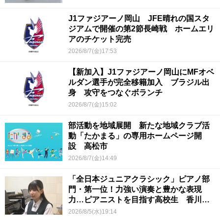
J1ファジアーノ岡山 JFE晴れの国スタ
ジアムで開催の第2節長崎戦 ホームエリ
アのチケット完売
2026/8/7(金)17:53
【新加入】J1ファジアーノ岡山にMFオベ
ルダン選手が完全移籍加入 ブラジル出
身 攻守をつなぐボランチ
2026/8/7(金)15:02
部活動を地域展開 新たな地域クラブ活
動「たかまる」の専用ホームページ開
設 高松市
2026/8/7(金)14:49
「全日本ジュニアクラシック」ピアノ部
門・第一位！力強い演奏と豊かな表現
力…ピアニストを目指す高校生 香川
【青春のキセキ】
2026/8/5(水)19:14