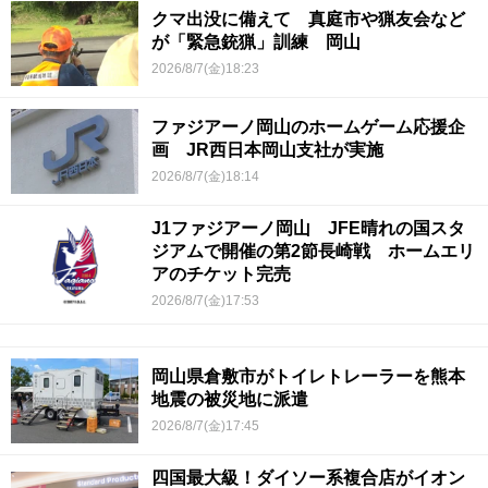
クマ出没に備えて 真庭市や猟友会など
が「緊急銃猟」訓練 岡山
2026/8/7(金)18:23
ファジアーノ岡山のホームゲーム応援企
画 JR西日本岡山支社が実施
2026/8/7(金)18:14
J1ファジアーノ岡山 JFE晴れの国スタ
ジアムで開催の第2節長崎戦 ホームエリ
アのチケット完売
2026/8/7(金)17:53
岡山県倉敷市がトイレトレーラーを熊本
地震の被災地に派遣
2026/8/7(金)17:45
四国最大級！ダイソー系複合店がイオン