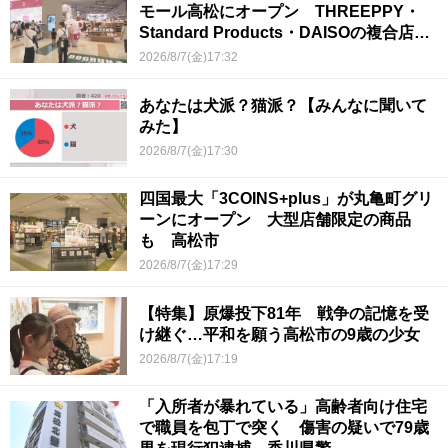
モール高松にオープン THREEPPY・
Standard Products・DAISOの複合店は
香川県初
2026/8/7(金)17:32
あなたは犬派？猫派？【みんなに聞いて
みた】
2026/8/7(金)17:30
四国最大「3COINS+plus」が丸亀町グリ
ーンにオープン 大型店舗限定の商品
も 高松市
2026/8/7(金)17:29
【特集】原爆投下81年 戦争の記憶を受
け継ぐ…平和を願う高松市の9歳の少女
2026/8/7(金)17:19
「入所者が暴れている」高齢者向け住宅
で職員を包丁で突く 傷害の疑いで79歳