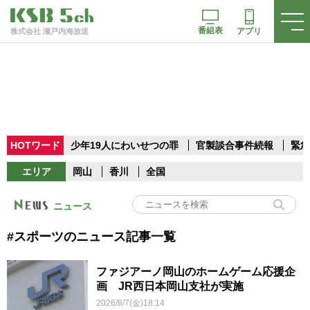
番組表
アプリ
株式会社 瀬戸内海放送
HOTワード
少年19人にわいせつの罪
官製談合事件続報
緊急
エリア
岡山
香川
全国
ニュース
#スポーツのニュース記事一覧
ファジアーノ岡山のホームゲーム応援企
画 JR西日本岡山支社が実施
2026/8/7(金)18:14