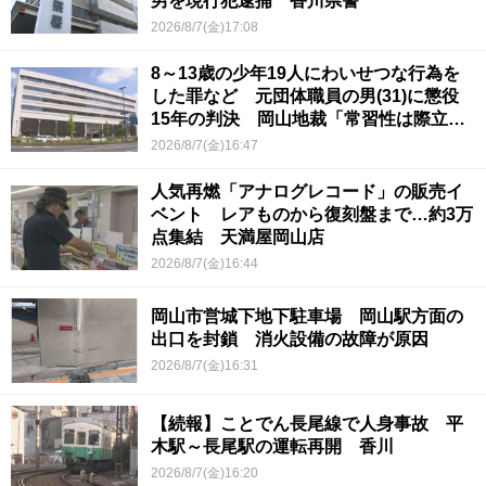
男を現行犯逮捕 香川県警
2026/8/7(金)17:08
8～13歳の少年19人にわいせつな行為を
した罪など 元団体職員の男(31)に懲役
15年の判決 岡山地裁「常習性は際立っ
ていて被害結果も非常に重い」
2026/8/7(金)16:47
人気再燃「アナログレコード」の販売イ
ベント レアものから復刻盤まで…約3万
点集結 天満屋岡山店
2026/8/7(金)16:44
岡山市営城下地下駐車場 岡山駅方面の
出口を封鎖 消火設備の故障が原因
2026/8/7(金)16:31
【続報】ことでん長尾線で人身事故 平
木駅～長尾駅の運転再開 香川
2026/8/7(金)16:20