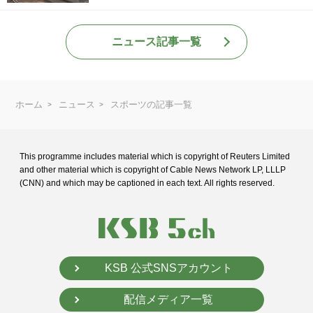
ニュース記事一覧
ホーム
ニュース
スポーツの記事一覧
This programme includes material which is copyright of Reuters Limited
and
other material which is copyright of Cable News Network LP, LLLP
(CNN) and
which may be captioned in each text. All rights reserved.
KSB 公式SNSアカウント
配信メディア一覧