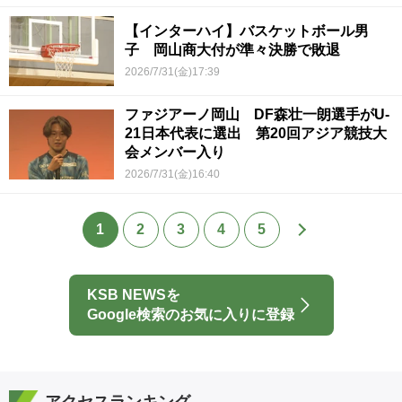
【インターハイ】バスケットボール男
子 岡山商大付が準々決勝で敗退
2026/7/31(金)17:39
ファジアーノ岡山 DF森壮一朗選手がU-
21日本代表に選出 第20回アジア競技大
会メンバー入り
2026/7/31(金)16:40
1
2
3
4
5
KSB NEWSを
Google検索のお気に入りに登録