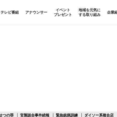
イベント
地域を元気に
テレビ番組
アナウンサー
企業
プレゼント
する取り組み
せつの罪
官製談合事件続報
緊急銃猟訓練
ダイソー系複合店