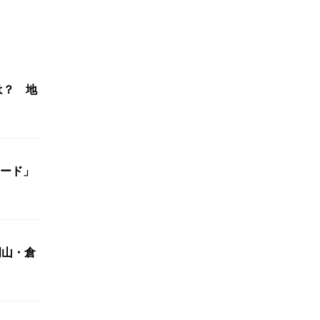
は？ 地
ード」
岡山・倉