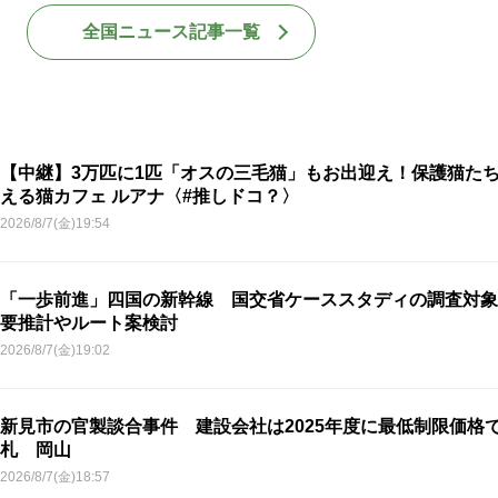
全国ニュース記事一覧
【中継】3万匹に1匹「オスの三毛猫」もお出迎え！保護猫た
える猫カフェ ルアナ〈#推しドコ？〉
2026/8/7(金)19:54
「一歩前進」四国の新幹線 国交省ケーススタディの調査対象
要推計やルート案検討
2026/8/7(金)19:02
新見市の官製談合事件 建設会社は2025年度に最低制限価格
札 岡山
2026/8/7(金)18:57