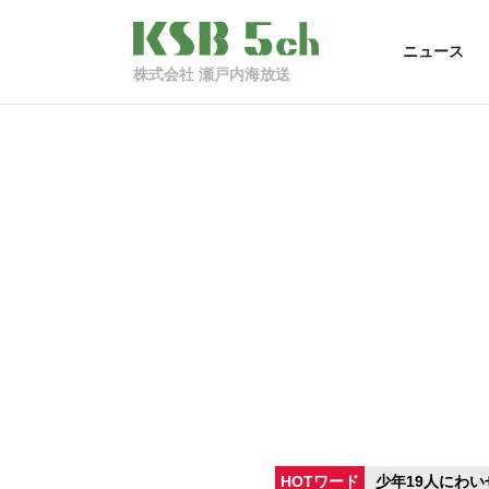
ニュース
株式会社 瀬戸内海放送
HOTワード
少年19人にわい