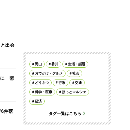
ちと出会
岡山
香川
生活・話題
おでかけ・グルメ
社会
に 需
どうぶつ
行政
交通
科学・医療
ほっとマルシェ
経済
で6件落
タグ一覧はこちら