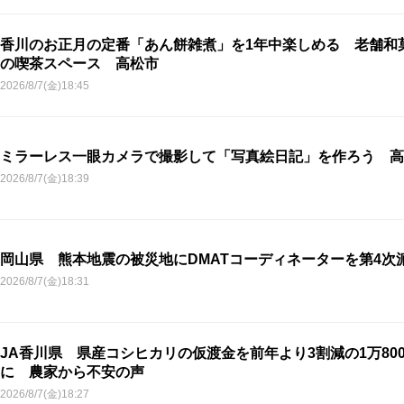
香川のお正月の定番「あん餅雑煮」を1年中楽しめる 老舗和
の喫茶スペース 高松市
2026/8/7(金)18:45
ミラーレス一眼カメラで撮影して「写真絵日記」を作ろう 高
2026/8/7(金)18:39
岡山県 熊本地震の被災地にDMATコーディネーターを第4次
2026/8/7(金)18:31
JA香川県 県産コシヒカリの仮渡金を前年より3割減の1万800
に 農家から不安の声
2026/8/7(金)18:27