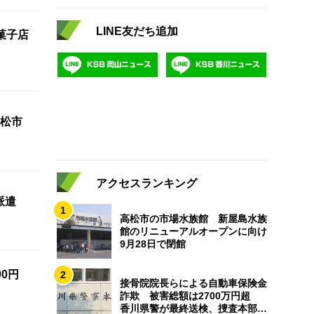
LINE友だち追加
菓子店
松市
アクセスランキング
派遣
1
高松市の市場水族館 新屋島水族
館のリニューアルオープンに向け
9月28日で閉館
0円
2
接骨院院長らによる自動車保険金
詐欺 被害総額は2700万円超
香川県警が最終送検、捜査本部解