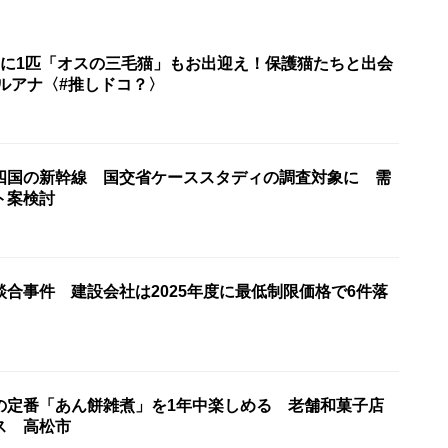
匹に1匹「オスの三毛猫」もお出迎え！保護猫たちと出会
ルアナ〈#推しドコ？〉
四国の新幹線 国交省ケーススタディの調査対象に 需
ト案検討
合事件 建設会社は2025年度に最低制限価格で6件落
の定番「あん餅雑煮」を1年中楽しめる 老舗和菓子店
ス 高松市