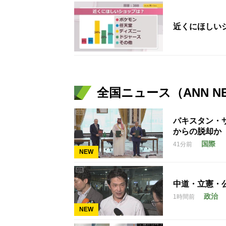
近くにほしい
全国ニュース（ANN N
パキスタン・
からの脱却か
国際
41分前
NEW
中道・立憲・
政治
1時間前
NEW