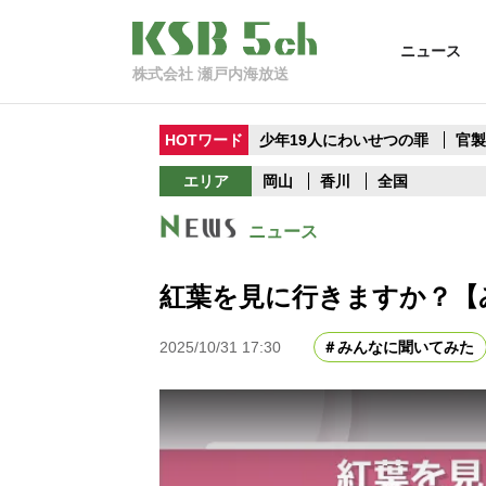
ニュース
株式会社 瀬戸内海放送
HOTワード
少年19人にわいせつの罪
官
エリア
岡山
香川
全国
ニュース
紅葉を見に行きますか？【
2025/10/31 17:30
みんなに聞いてみた