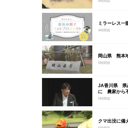
4時間前
ミラーレス一
4時間前
岡山県 熊本
5時間前
JA香川県 県
に 農家から
5時間前
クマ出没に備