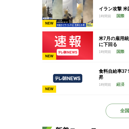
イラン攻撃 
国際
1時間前
NEW
米7月の雇用統
に下回る
国際
1時間前
NEW
食料自給率3
昇
経済
1時間前
NEW
全