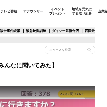
イベント
地域を元気に
テレビ番組
アナウンサー
企業
プレゼント
する取り組み
製談合事件続報
緊急銃猟訓練
ダイソー系複合店
四国最大スリ
みんなに聞いてみた】