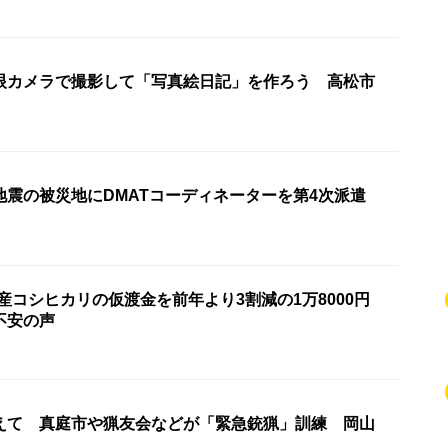
眼カメラで撮影して「写真絵日記」を作ろう 高松市
地震の被災地にDMATコーディネーターを第4次派遣
産コシヒカリの仮渡金を前年より3割減の1万8000円
不安の声
えて 真庭市や猟友会などが「緊急銃猟」訓練 岡山