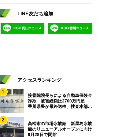
LINE友だち追加
アクセスランキング
1
接骨院院長らによる自動車保険金
詐欺 被害総額は2700万円超
香川県警が最終送検、捜査本部解
散
2
高松市の市場水族館 新屋島水族
館のリニューアルオープンに向け
9月28日で閉館