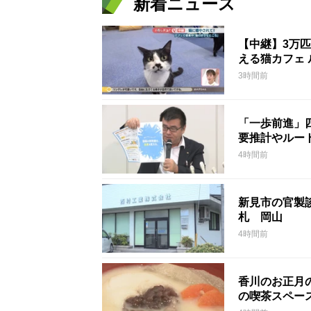
新着ニュース
【中継】3万
える猫カフェ 
3時間前
「一歩前進」
要推計やルー
4時間前
新見市の官製談
札 岡山
4時間前
香川のお正月
の喫茶スペー