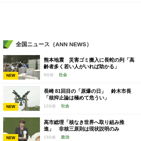
全国ニュース（ANN NEWS）
熊本地震 災害ゴミ搬入に長蛇の列「高
齢者多く若い人がいれば助かる」
社会
9分前
NEW
長崎 81回目の「原爆の日」 鈴木市長
「核抑止論は極めて危うい」
社会
12分前
NEW
高市総理「核なき世界へ取り組み推
進」 非核三原則は現状説明のみ
政治
13分前
NEW