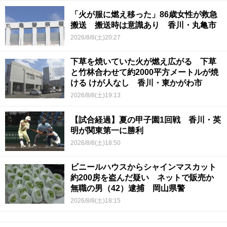
「火が服に燃え移った」86歳女性が救急
搬送 搬送時は意識あり 香川・丸亀市
2026/8/8(土)20:27
下草を焼いていた火が燃え広がる 下草
と竹林合わせて約2000平方メートルが焼
ける けが人なし 香川・東かがわ市
2026/8/8(土)19:13
【試合経過】夏の甲子園1回戦 香川・英
明が関東第一に勝利
2026/8/8(土)18:50
ビニールハウスからシャインマスカット
約200房を盗んだ疑い ネットで販売か
無職の男（42）逮捕 岡山県警
2026/8/8(土)18:15