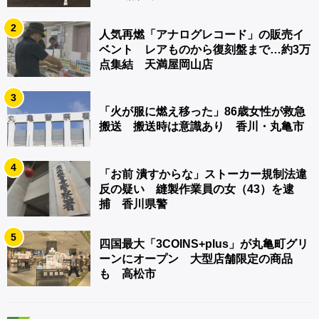
2
人気再燃「アナログレコード」の販売イ
ベント レアものから復刻盤まで…約3万
点集結 天満屋岡山店
3
「火が服に燃え移った」86歳女性が救急
搬送 搬送時は意識あり 香川・丸亀市
4
「お前 潰すからな」ストーカー規制法違
反の疑い 縫製作業員の女（43）を逮
捕 香川県警
5
四国最大「3COINS+plus」が丸亀町グリ
ーンにオープン 大型店舗限定の商品
も 高松市