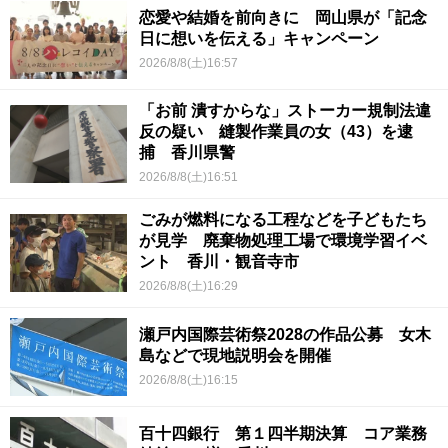
恋愛や結婚を前向きに 岡山県が「記念
日に想いを伝える」キャンペーン
2026/8/8(土)16:57
「お前 潰すからな」ストーカー規制法違
反の疑い 縫製作業員の女（43）を逮
捕 香川県警
2026/8/8(土)16:51
ごみが燃料になる工程などを子どもたち
が見学 廃棄物処理工場で環境学習イベ
ント 香川・観音寺市
2026/8/8(土)16:29
瀬戸内国際芸術祭2028の作品公募 女木
島などで現地説明会を開催
2026/8/8(土)16:15
百十四銀行 第１四半期決算 コア業務