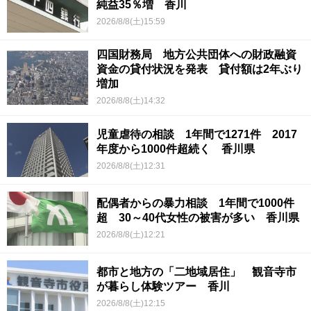
純益35％増 香川
2026/8/8(土)15:59
四国財務局 地方公共団体への財政融資
資金の貸付状況を発表 貸付額は2年ぶり
増加
2026/8/8(土)14:32
児童虐待の相談 1年間で1271件 2017
年度から1000件超続く 香川県
2026/8/8(土)12:31
配偶者からの暴力相談 1年間で1000件
超 30～40代女性の被害が多い 香川県
2026/8/8(土)12:21
都市と地方の「二地域居住」 観音寺市
が暮らし体験ツアー 香川
2026/8/8(土)12:15