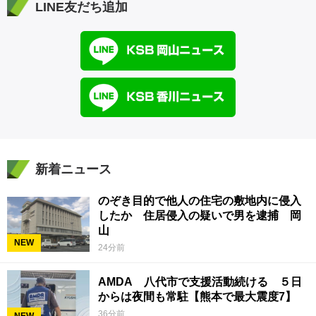
LINE友だち追加
新着ニュース
のぞき目的で他人の住宅の敷地内に侵入
したか 住居侵入の疑いで男を逮捕 岡
山
NEW
24分前
AMDA 八代市で支援活動続ける ５日
からは夜間も常駐【熊本で最大震度7】
36分前