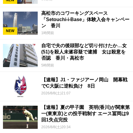
NEW
高松市のコワーキングスペース
「Setouchi-i-Base」体験入会キャンペー
ン 香川
NEW
1時間前
自宅で夫の後頭部など切り付けたか…女
(51)を殺人未遂容疑で逮捕 女は殺意を
否認 香川・高松市
5時間前
【速報】J1・ファジアーノ岡山 開幕戦
でC大阪に逆転負け 8日
2026/8/8(土)21:07
【速報】夏の甲子園 英明(香川)が関東第
一(東東京)との投手戦制す エース冨岡は9
回1失点完投
2026/8/8(土)20:34