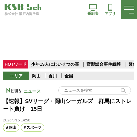
番組表
アプリ
株式会社 瀬戸内海放送
HOTワード
少年19人にわいせつの罪
官製談合事件続報
緊急
エリア
岡山
香川
全国
ニュース
【速報】SVリーグ・岡山シーガルズ 群馬にストレ
ート負け 15日
2026/3/15 14:58
岡山
スポーツ