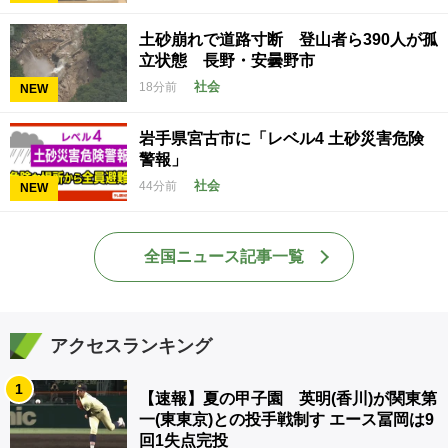
土砂崩れで道路寸断 登山者ら390人が孤
立状態 長野・安曇野市
社会
18分前
NEW
岩手県宮古市に「レベル4 土砂災害危険
警報」
社会
44分前
NEW
全国ニュース記事一覧
アクセスランキング
1
【速報】夏の甲子園 英明(香川)が関東第
一(東東京)との投手戦制す エース冨岡は9
回1失点完投