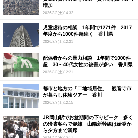
増加
2026/8/8(土)14:32
児童虐待の相談 1年間で1271件 2017
年度から1000件超続く 香川県
2026/8/8(土)12:31
配偶者からの暴力相談 1年間で1000件
超 30～40代女性の被害が多い 香川県
2026/8/8(土)12:21
都市と地方の「二地域居住」 観音寺市
が暮らし体験ツアー 香川
2026/8/8(土)12:15
JR岡山駅でお盆期間の下りピーク 多く
の帰省客らで混雑 山陽新幹線は始発か
ら夕方まで満席
2026/8/8(土)12:11