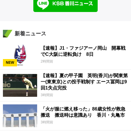
新着ニュース
【速報】J1・ファジアーノ岡山 開幕戦
でC大阪に逆転負け 8日
2時間前
NEW
【速報】夏の甲子園 英明(香川)が関東第
一(東東京)との投手戦制す エース冨岡は9
回1失点完投
3時間前
「火が服に燃え移った」86歳女性が救急
搬送 搬送時は意識あり 香川・丸亀市
3時間前