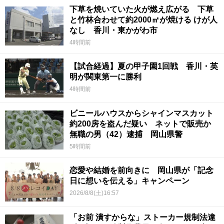
下草を焼いていた火が燃え広がる 下草
と竹林合わせて約2000㎡が焼ける けが人
なし 香川・東かがわ市
4時間前
【試合経過】夏の甲子園1回戦 香川・英
明が関東第一に勝利
4時間前
ビニールハウスからシャインマスカット
約200房を盗んだ疑い ネットで販売か
無職の男（42）逮捕 岡山県警
5時間前
恋愛や結婚を前向きに 岡山県が「記念
日に想いを伝える」キャンペーン
2026/8/8(土)16:57
「お前 潰すからな」ストーカー規制法違