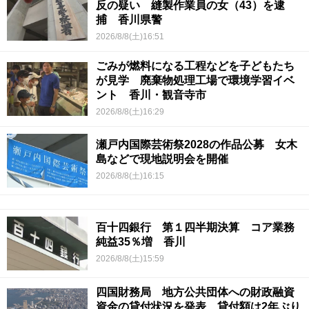
反の疑い 縫製作業員の女（43）を逮
捕 香川県警
2026/8/8(土)16:51
ごみが燃料になる工程などを子どもたち
が見学 廃棄物処理工場で環境学習イベ
ント 香川・観音寺市
2026/8/8(土)16:29
瀬戸内国際芸術祭2028の作品公募 女木
島などで現地説明会を開催
2026/8/8(土)16:15
百十四銀行 第１四半期決算 コア業務
純益35％増 香川
2026/8/8(土)15:59
四国財務局 地方公共団体への財政融資
資金の貸付状況を発表 貸付額は2年ぶり