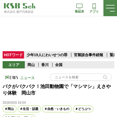
番組表
アプリ
株式会社 瀬戸内海放送
HOTワード
少年19人にわいせつの罪
官製談合事件続報
緊急
エリア
岡山
香川
全国
ニュース
バクがバクバク！池田動物園で「マシマシ」えさや
り体験 岡山市
2026/3/20 16:04
岡山
生活・話題
自然・いきもの
どうぶつ