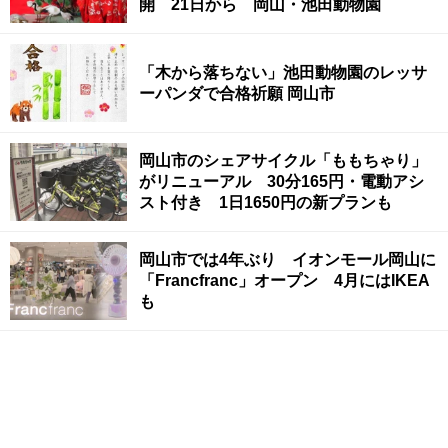
開 21日から 岡山・池田動物園
「木から落ちない」池田動物園のレッサ
ーパンダで合格祈願 岡山市
岡山市のシェアサイクル「ももちゃり」
がリニューアル 30分165円・電動アシ
スト付き 1日1650円の新プランも
岡山市では4年ぶり イオンモール岡山に
「Francfranc」オープン 4月にはIKEA
も