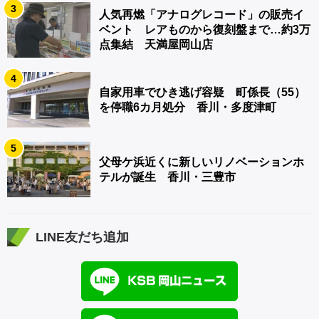
3
人気再燃「アナログレコード」の販売イ
ベント レアものから復刻盤まで…約3万
点集結 天満屋岡山店
4
自家用車でひき逃げ容疑 町係長（55）
を停職6カ月処分 香川・多度津町
5
父母ケ浜近くに新しいリノベーションホ
テルが誕生 香川・三豊市
LINE友だち追加