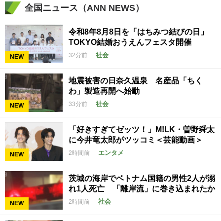
全国ニュース（ANN NEWS）
令和8年8月8日を「はちみつ結びの日」
TOKYO結婚おうえんフェスタ開催
社会
32分前
NEW
地震被害の日奈久温泉 名産品「ちく
わ」製造再開へ始動
社会
33分前
NEW
「好きすぎてゼッツ！」M!LK・曽野舜太
に今井竜太郎がツッコミ＜芸能動画＞
エンタメ
2時間前
NEW
茨城の海岸でベトナム国籍の男性2人が溺
れ1人死亡 「離岸流」に巻き込まれたか
社会
2時間前
NEW