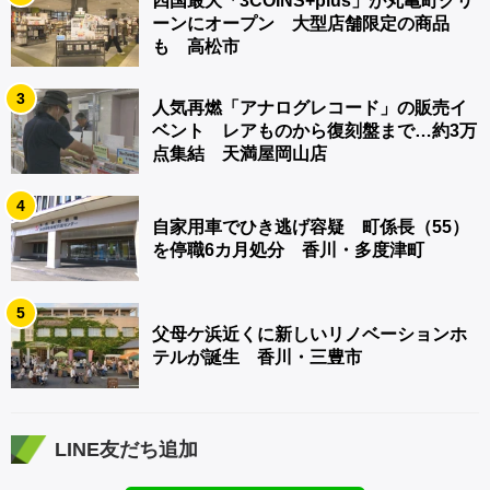
四国最大「3COINS+plus」が丸亀町グリ
ーンにオープン 大型店舗限定の商品
も 高松市
3
人気再燃「アナログレコード」の販売イ
ベント レアものから復刻盤まで…約3万
点集結 天満屋岡山店
4
自家用車でひき逃げ容疑 町係長（55）
を停職6カ月処分 香川・多度津町
5
父母ケ浜近くに新しいリノベーションホ
テルが誕生 香川・三豊市
LINE友だち追加