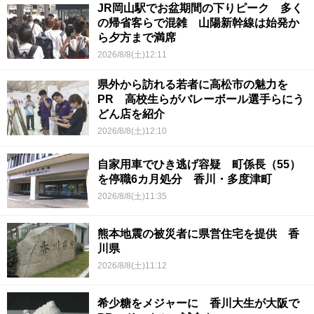
JR岡山駅でお盆期間の下りピーク 多く
の帰省客らで混雑 山陽新幹線は始発か
ら夕方まで満席
2026/8/8(土)12:11
県外から訪れる若者に高松市の魅力を
PR 高校生らがバレーボール選手らにう
どん店を紹介
2026/8/8(土)12:10
自家用車でひき逃げ容疑 町係長（55）
を停職6カ月処分 香川・多度津町
2026/8/8(土)11:35
熊本地震の被災者に県営住宅を提供 香
川県
2026/8/8(土)11:12
希少糖をメジャーに 香川大生が大阪で