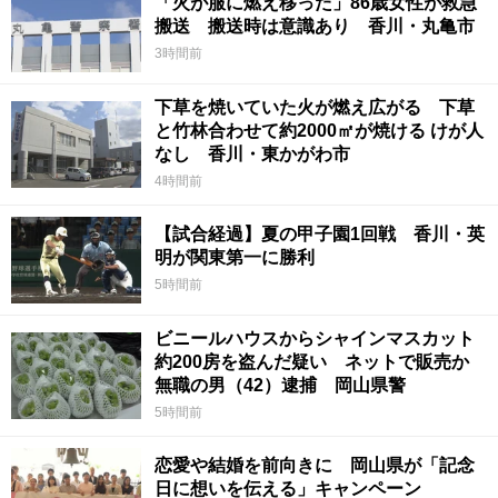
「火が服に燃え移った」86歳女性が救急
搬送 搬送時は意識あり 香川・丸亀市
3時間前
下草を焼いていた火が燃え広がる 下草
と竹林合わせて約2000㎡が焼ける けが人
なし 香川・東かがわ市
4時間前
【試合経過】夏の甲子園1回戦 香川・英
明が関東第一に勝利
5時間前
ビニールハウスからシャインマスカット
約200房を盗んだ疑い ネットで販売か
無職の男（42）逮捕 岡山県警
5時間前
恋愛や結婚を前向きに 岡山県が「記念
日に想いを伝える」キャンペーン