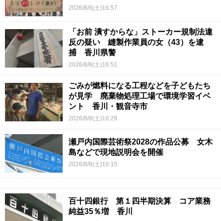
2026/8/8(土)16:57
「お前 潰すからな」ストーカー規制法違
反の疑い 縫製作業員の女（43）を逮
捕 香川県警
2026/8/8(土)16:51
ごみが燃料になる工程などを子どもたち
が見学 廃棄物処理工場で環境学習イベ
ント 香川・観音寺市
2026/8/8(土)16:29
瀬戸内国際芸術祭2028の作品公募 女木
島などで現地説明会を開催
2026/8/8(土)16:15
百十四銀行 第１四半期決算 コア業務
純益35％増 香川