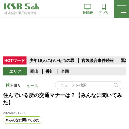
番組表
アプリ
株式会社 瀬戸内海放送
HOTワード
少年19人にわいせつの罪
官製談合事件続報
緊急
エリア
岡山
香川
全国
ニュース
住んでいる所の交通マナーは？【みんなに聞いてみ
た】
2026/4/6 17:30
みんなに聞いてみた