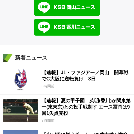
新着ニュース
【速報】J1・ファジアーノ岡山 開幕戦
でC大阪に逆転負け 8日
3時間前
【速報】夏の甲子園 英明(香川)が関東第
一(東東京)との投手戦制す エース冨岡は9
回1失点完投
3時間前