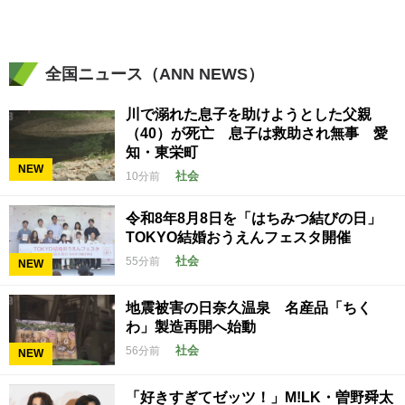
全国ニュース（ANN NEWS）
川で溺れた息子を助けようとした父親
（40）が死亡 息子は救助され無事 愛
知・東栄町
NEW
社会
10分前
令和8年8月8日を「はちみつ結びの日」
TOKYO結婚おうえんフェスタ開催
社会
55分前
NEW
地震被害の日奈久温泉 名産品「ちく
わ」製造再開へ始動
社会
56分前
NEW
「好きすぎてゼッツ！」M!LK・曽野舜太