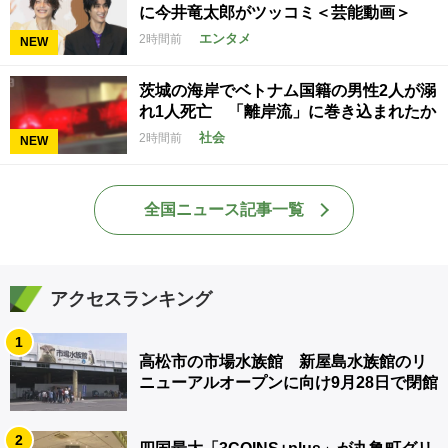
に今井竜太郎がツッコミ＜芸能動画＞
エンタメ
2時間前
NEW
茨城の海岸でベトナム国籍の男性2人が溺
れ1人死亡 「離岸流」に巻き込まれたか
社会
2時間前
NEW
全国ニュース記事一覧
アクセスランキング
1
高松市の市場水族館 新屋島水族館のリ
ニューアルオープンに向け9月28日で閉館
2