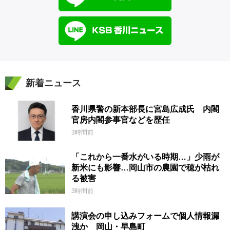
新着ニュース
香川県警の新本部長に宮島広成氏 内閣
官房内閣参事官などを歴任
3時間前
「これから一番水がいる時期…」少雨が
新米にも影響…岡山市の農園で穂が枯れ
る被害
3時間前
講演会の申し込みフォームで個人情報漏
洩か 岡山・早島町