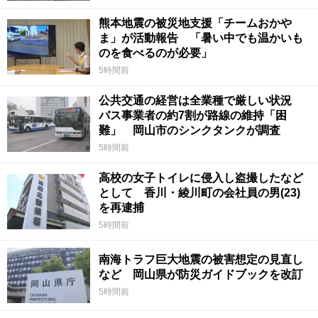
熊本地震の被災地支援「チームおかや
ま」が活動報告 「暑い中でも温かいも
のを食べるのが必要」
5時間前
公共交通の経営は全業種で厳しい状況
バス事業者の約7割が路線の維持「困
難」 岡山市のシンクタンクが調査
5時間前
高校の女子トイレに侵入し盗撮したなど
として 香川・綾川町の会社員の男(23)
を再逮捕
5時間前
南海トラフ巨大地震の被害想定の見直し
など 岡山県が防災ガイドブックを改訂
5時間前