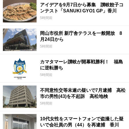
アイデアを9月7日から募集 讃岐餃子コ
ンテスト「SANUKI GYO1 GP」香川
5時間前
岡山市役所 新庁舎テラスを一般開放 8
月24日から
5時間前
カマタマーレ讃岐が開幕戦勝利！ 福島
に逆転勝ち
5時間前
不同意性交等未遂の疑いで7月逮捕 高松
市の男性(43)を不起訴 高松地検
5時間前
10代女性をスマートフォンで盗撮した疑
いで会社員の男（44）を再逮捕 香川