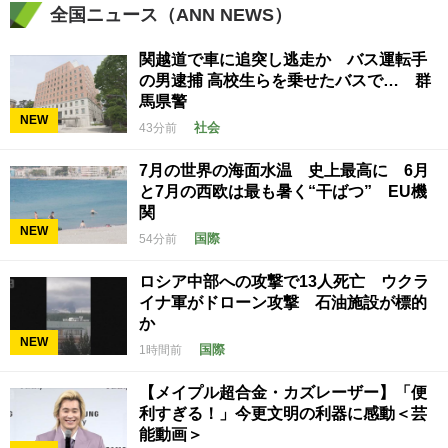
全国ニュース（ANN NEWS）
関越道で車に追突し逃走か バス運転手
の男逮捕 高校生らを乗せたバスで… 群
馬県警
NEW
社会
43分前
7月の世界の海面水温 史上最高に 6月
と7月の西欧は最も暑く“干ばつ” EU機
関
NEW
国際
54分前
ロシア中部への攻撃で13人死亡 ウクラ
イナ軍がドローン攻撃 石油施設が標的
か
NEW
国際
1時間前
【メイプル超合金・カズレーザー】「便
利すぎる！」今更文明の利器に感動＜芸
能動画＞