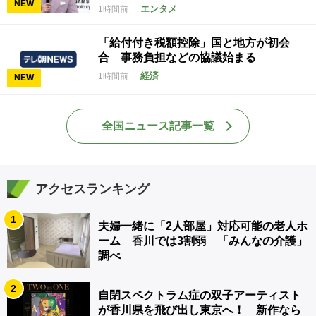
NEW
エンタメ
1時間前
「給付付き税額控除」国と地方が初会
合 事務負担などの協議始まる
経済
1時間前
NEW
全国ニュース記事一覧
アクセスランキング
1
夫婦一緒に「2人部屋」対応可能の老人ホ
ーム 香川では3割弱 「みんなの介護」
調べ
2
自閉スペクトラム症の双子アーティスト
が香川県を飛び出し東京へ！ 新作なら