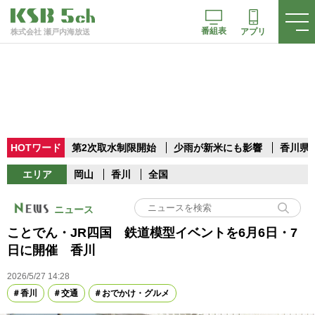
番組表
アプリ
株式会社 瀬戸内海放送
HOTワード
第2次取水制限開始
少雨が新米にも影響
香川県
エリア
岡山
香川
全国
ニュース
ことでん・JR四国 鉄道模型イベントを6月6日・7
日に開催 香川
2026/5/27 14:28
香川
交通
おでかけ・グルメ