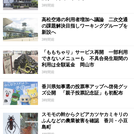
3時間前
高松空港の利用者増加へ議論 二次交通
の課題解決目指しワーキンググループを
新設へ
3時間前
「ももちゃり」サービス再開 一部利用
できないメニューも 不具合発生期間の
利用は全額返金 岡山市
3時間前
香川県知事選の投票率アップへ啓発グッ
ズ公開 「親子投票記念証」も初配布
3時間前
スモモの幹からクビアカツヤカミキリの
ふんなどの農業被害を確認 香川・小豆
島町