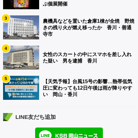
ぶ個展開催
3
農機具などを置いた倉庫1棟が全焼 野焼
きの残り火が燃え移ったか 香川・善通
寺市
4
女性のスカートの中にスマホを差し入れ
た疑い 男を逮捕 香川
5
【天気予報】台風15号の影響…熱帯低気
圧に変わっても12日午後は雨が降りやす
い 岡山・香川
LINE友だち追加