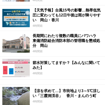
4時間前
【天気予報】台風15号の影響…熱帯低気
圧に変わっても12日午後は雨が降りやす
い 岡山・香川
4時間前
長期間にわたり複数の職員にパワハラ
東備消防組合消防本部の管理職を懲戒処
分 岡山
4時間前
節水対策してますか？【みんなに聞いて
みた】
4時間前
【涼を求めて…】市街地より3～5℃涼し
い「三霞洞渓谷」 香川・まんのう町
4時間前