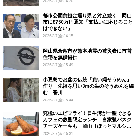
2026/8/7(金)16:20
都市公園負担金巡り県と対立続く…岡山
市に8750万円通知「支払いに応じること
はできない」
2026/8/7(金)16:15
岡山県倉敷市が熊本地震の被災者に市営
住宅を無償提供
2026/8/7(金)15:49
小豆島でお盆の伝統「負い縄そうめん」
作り 先祖を思い3mの生のそうめんを編
む 香川
2026/8/7(金)15:44
究極のエビフライ！日生湾が一望できる
カフェの数量限定ランチ 自家製バスク
チーズケーキも 岡山【ほっとマルシ
ェ】
2026/8/7(金)15:31