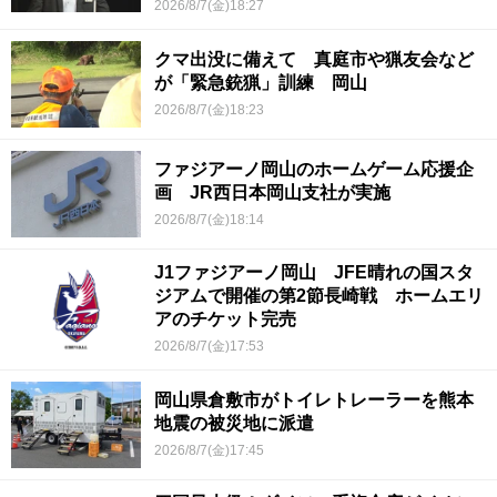
2026/8/7(金)18:27
クマ出没に備えて 真庭市や猟友会など
が「緊急銃猟」訓練 岡山
2026/8/7(金)18:23
ファジアーノ岡山のホームゲーム応援企
画 JR西日本岡山支社が実施
2026/8/7(金)18:14
J1ファジアーノ岡山 JFE晴れの国スタ
ジアムで開催の第2節長崎戦 ホームエリ
アのチケット完売
2026/8/7(金)17:53
岡山県倉敷市がトイレトレーラーを熊本
地震の被災地に派遣
2026/8/7(金)17:45