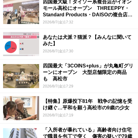
四国最大級！ダイソー系複合店がイオン
モール高松にオープン THREEPPY・
Standard Products・DAISOの複合店は
香川県初
2026/8/7(金)17:32
あなたは犬派？猫派？【みんなに聞いて
みた】
2026/8/7(金)17:30
四国最大「3COINS+plus」が丸亀町グリ
ーンにオープン 大型店舗限定の商品
も 高松市
2026/8/7(金)17:29
【特集】原爆投下81年 戦争の記憶を受
け継ぐ…平和を願う高松市の9歳の少女
2026/8/7(金)17:19
「入所者が暴れている」高齢者向け住宅
で職員を包丁で突く 傷害の疑いで79歳