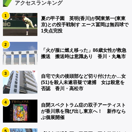
アクセスランキング
1
夏の甲子園 英明(香川)が関東第一(東東
京)との投手戦制す エース冨岡は無四球で
1失点完投
2
「火が服に燃え移った」86歳女性が救急
搬送 搬送時は意識あり 香川・丸亀市
3
自宅で夫の後頭部など切り付けたか…女
(51)を殺人未遂容疑で逮捕 女は殺意を
否認 香川・高松市
4
自閉スペクトラム症の双子アーティスト
が香川県を飛び出し東京へ！ 新作なら
ぶ個展開催
5