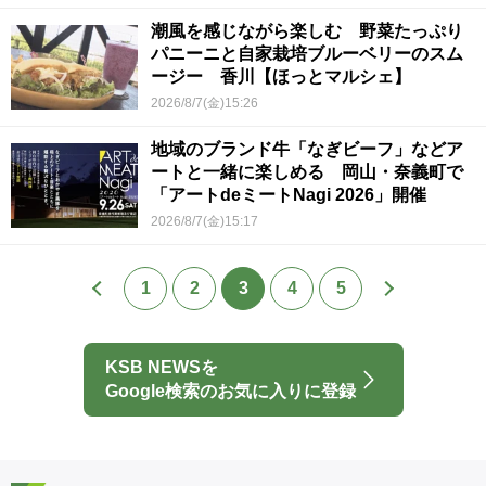
潮風を感じながら楽しむ 野菜たっぷり
パニーニと自家栽培ブルーベリーのスム
ージー 香川【ほっとマルシェ】
2026/8/7(金)15:26
地域のブランド牛「なぎビーフ」などア
ートと一緒に楽しめる 岡山・奈義町で
「アートdeミートNagi 2026」開催
2026/8/7(金)15:17
1
2
3
4
5
KSB NEWSを
Google検索のお気に入りに登録