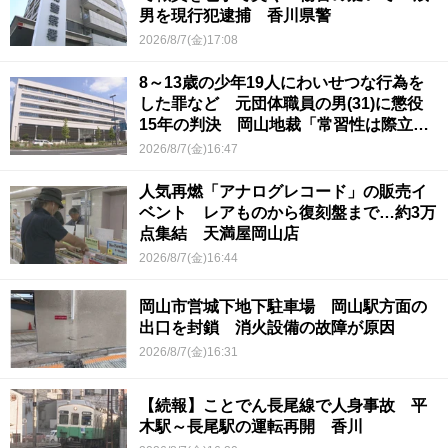
男を現行犯逮捕 香川県警
2026/8/7(金)17:08
8～13歳の少年19人にわいせつな行為を
した罪など 元団体職員の男(31)に懲役
15年の判決 岡山地裁「常習性は際立っ
ていて被害結果も非常に重い」
2026/8/7(金)16:47
人気再燃「アナログレコード」の販売イ
ベント レアものから復刻盤まで…約3万
点集結 天満屋岡山店
2026/8/7(金)16:44
岡山市営城下地下駐車場 岡山駅方面の
出口を封鎖 消火設備の故障が原因
2026/8/7(金)16:31
【続報】ことでん長尾線で人身事故 平
木駅～長尾駅の運転再開 香川