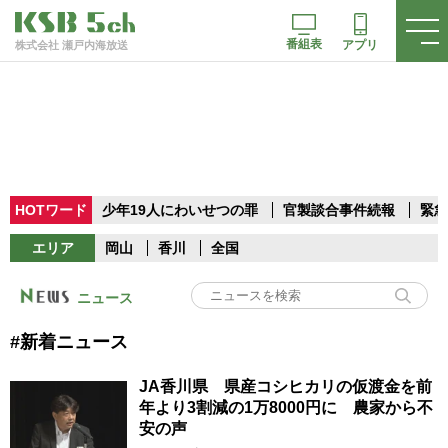
番組表
アプリ
株式会社 瀬戸内海放送
HOTワード
少年19人にわいせつの罪
官製談合事件続報
緊急
エリア
岡山
香川
全国
ニュース
#新着ニュース
JA香川県 県産コシヒカリの仮渡金を前
年より3割減の1万8000円に 農家から不
安の声