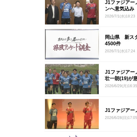
J1ファジア
ンへ意気込み
2026/7/1(水)18:23
岡山県 新ス
4500件
2026/7/1(水)17:24
J1ファジア
壮一朗(19)が
2026/6/29(月)16:3
J1ファジア
2026/6/28(日)17:0