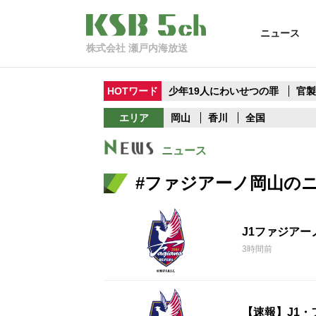
ニュース
株式会社 瀬戸内海放送
HOTワード
少年19人にわいせつの罪
官
エリア
岡山
香川
全国
ニュース
#ファジアーノ岡山の
J1ファジア
3時間前
【速報】J1