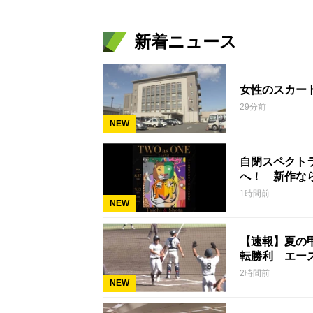
新着ニュース
女性のスカー
29分前
NEW
自閉スペクト
へ！ 新作な
1時間前
NEW
【速報】夏の
転勝利 エー
2時間前
NEW