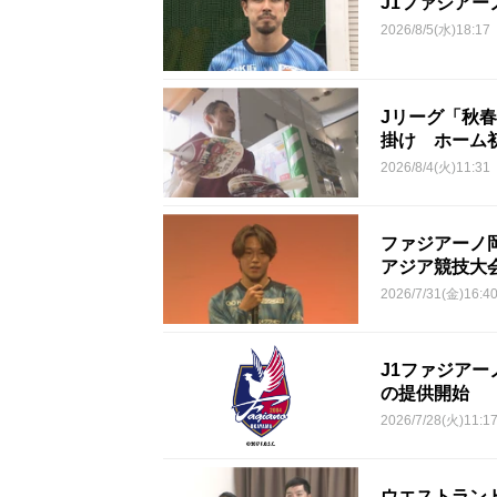
J1ファジアー
2026/8/5(水)18:17
Jリーグ「秋
掛け ホーム初
2026/8/4(火)11:31
ファジアーノ岡
アジア競技大
2026/7/31(金)16:4
J1ファジア
の提供開始
2026/7/28(火)11:1
ウエストラン