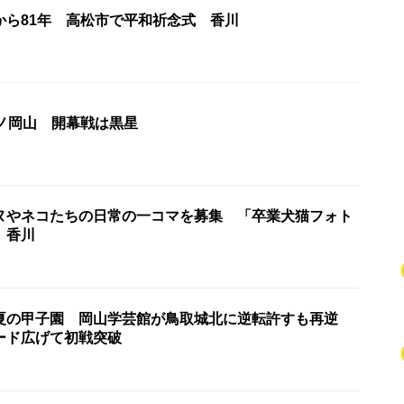
から81年 高松市で平和祈念式 香川
ーノ岡山 開幕戦は黒星
ヌやネコたちの日常の一コマを募集 「卒業犬猫フォト
 香川
夏の甲子園 岡山学芸館が鳥取城北に逆転許すも再逆
ード広げて初戦突破