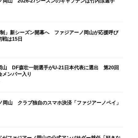
ノ岡山 2026-27シーズンのキャプテンは竹内涼選手
春制」新シーズン開幕へ ファジアーノ岡山が応援呼び
戦は15日
山 DF森壮一朗選手がU-21日本代表に選出 第20回
会メンバー入り
0
ーノ岡山 クラブ独自のスマホ決済「ファジアーノペイ」
7
ドがファジアーノ岡山の公式アンバサダー就任「好きな