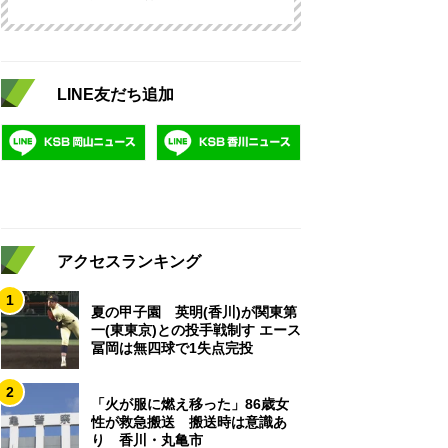
LINE友だち追加
アクセスランキング
1
夏の甲子園 英明(香川)が関東第
一(東東京)との投手戦制す エース
冨岡は無四球で1失点完投
2
「火が服に燃え移った」86歳女
性が救急搬送 搬送時は意識あ
り 香川・丸亀市