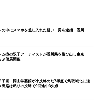
トの中にスマホを差し入れた疑い 男を逮捕 香川
ラム症の双子アーティストが香川県を飛び出し東京
らぶ個展開催
甲子園 岡山学芸館が小技絡めた7得点で鳥取城北に逆
ス田路は粘りの投球で9回途中3失点