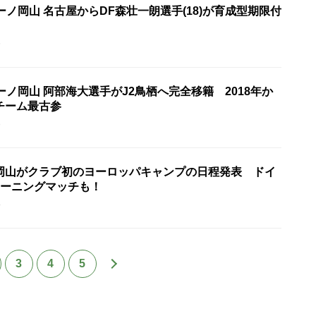
ーノ岡山 名古屋からDF森壮一朗選手(18)が育成型期限付
5
ーノ岡山 阿部海大選手がJ2鳥栖へ完全移籍 2018年か
チーム最古参
8
岡山がクラブ初のヨーロッパキャンプの日程発表 ドイ
レーニングマッチも！
4
3
4
5