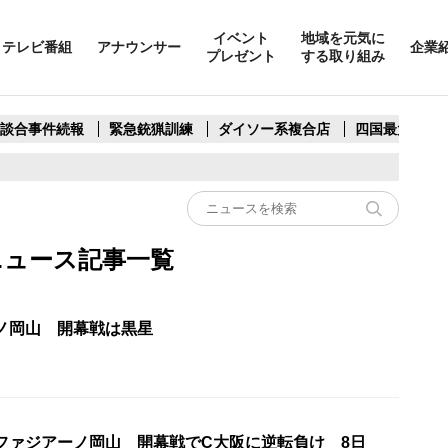
イベント
地域を元気に
テレビ番組
アナウンサー
企業
プレゼント
する取り組み
製談合事件続報
緊急銃猟訓練
ダイソー系複合店
四国最大スリ
ニュース記事一覧
ーノ岡山 開幕戦は黒星
・ファジアーノ岡山 開幕戦でC大阪に逆転負け 8日