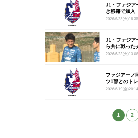
J1・ファジア
き移籍で加入
2026/6/23(火)18:3
J1・ファジア
ら共に戦った
2026/6/23(火)13:0
ファジアーノ
ツ1部とのト
2026/6/19(金)20:1
1
2