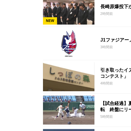
長崎原爆投下
2時間前
NEW
J1ファジア
3時間前
引き取ったイ
コンテスト」
4時間前
【試合経過】
転 終盤にリ
5時間前