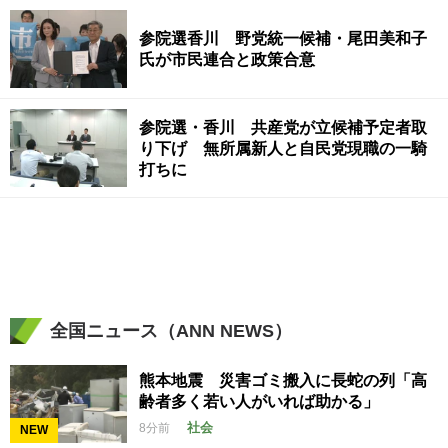
参院選香川 野党統一候補・尾田美和子
氏が市民連合と政策合意
参院選・香川 共産党が立候補予定者取
り下げ 無所属新人と自民党現職の一騎
打ちに
全国ニュース（ANN NEWS）
熊本地震 災害ゴミ搬入に長蛇の列「高
齢者多く若い人がいれば助かる」
社会
8分前
NEW