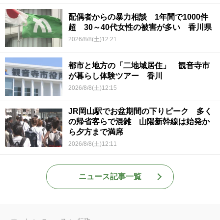
配偶者からの暴力相談 1年間で1000件
超 30～40代女性の被害が多い 香川県
2026/8/8(土)12:21
都市と地方の「二地域居住」 観音寺市
が暮らし体験ツアー 香川
2026/8/8(土)12:15
JR岡山駅でお盆期間の下りピーク 多く
の帰省客らで混雑 山陽新幹線は始発か
ら夕方まで満席
2026/8/8(土)12:11
ニュース記事一覧