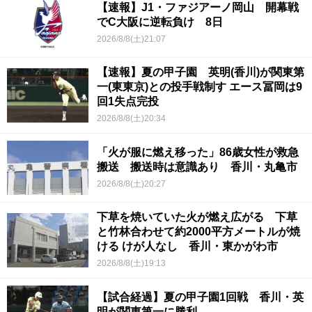
【速報】J1・ファジアーノ岡山 開幕戦
でC大阪に逆転負け 8日
2026/8/8(土)21:07
【速報】夏の甲子園 英明(香川)が関東第
一(東東京)との投手戦制す エース冨岡は9
回1失点完投
2026/8/8(土)20:34
「火が服に燃え移った」86歳女性が救急
搬送 搬送時は意識あり 香川・丸亀市
2026/8/8(土)20:27
下草を焼いていた火が燃え広がる 下草
と竹林合わせて約2000平方メートルが焼
ける けが人なし 香川・東かがわ市
2026/8/8(土)19:13
【試合経過】夏の甲子園1回戦 香川・英
明が関東第一に勝利