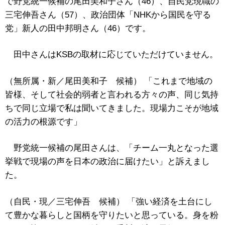
で野党統一候補の尾田美和子さん（46）、自民党現職の
三宅伸吾さん（57）、政治団体「NHKから国民を守る
党」新人の田中邦明さん（46）です。
田中さんはKSBの取材に応じていただけていません。
（無所属・新／尾田美和子 候補） 「これまで地域の
皆様、そして社会的弱者と言われる方々の声、同じ気持
ちで同じ立場で私は聞いてきました。現場力こそが地域
の活力の根源です」
野党統一候補の尾田さんは、「チーム一丸となった選
挙戦で現場の声を日本の政治に届けたい」と訴えまし
た。
（自民・現／三宅伸吾 候補） 「強い経済を土台にし
て豊かな暮らしと国柄を守りたいと思っている。身を粉