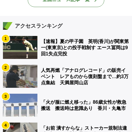
アクセスランキング
1
【速報】夏の甲子園 英明(香川)が関東第
一(東東京)との投手戦制す エース冨岡は9
回1失点完投
2
人気再燃「アナログレコード」の販売イ
ベント レアものから復刻盤まで…約3万
点集結 天満屋岡山店
3
「火が服に燃え移った」86歳女性が救急
搬送 搬送時は意識あり 香川・丸亀市
4
「お前 潰すからな」ストーカー規制法違