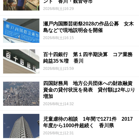
ント 香川・観音寺市
2026/8/8(土)16:29
瀬戸内国際芸術祭2028の作品公募 女木
島などで現地説明会を開催
2026/8/8(土)16:15
百十四銀行 第１四半期決算 コア業務
純益35％増 香川
2026/8/8(土)15:59
四国財務局 地方公共団体への財政融資
資金の貸付状況を発表 貸付額は2年ぶり
増加
2026/8/8(土)14:32
児童虐待の相談 1年間で1271件 2017
年度から1000件超続く 香川県
2026/8/8(土)12:31