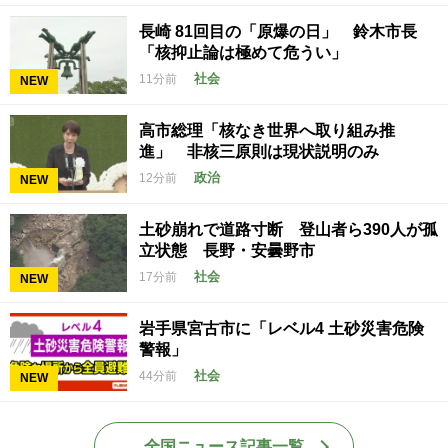
長崎 81回目の「原爆の日」 鈴木市長
「核抑止論は極めて危うい」
社会
11分前
NEW
高市総理「核なき世界へ取り組み推
進」 非核三原則は現状説明のみ
政治
12分前
NEW
土砂崩れで道路寸断 登山者ら390人が孤
立状態 長野・安曇野市
社会
17分前
NEW
岩手県宮古市に「レベル4 土砂災害危険
警報」
社会
44分前
NEW
全国ニュース記事一覧