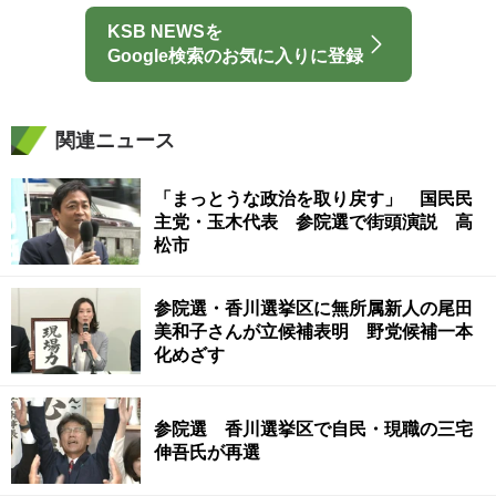
KSB NEWSを
Google検索のお気に入りに登録
関連ニュース
「まっとうな政治を取り戻す」 国民民
主党・玉木代表 参院選で街頭演説 高
松市
参院選・香川選挙区に無所属新人の尾田
美和子さんが立候補表明 野党候補一本
化めざす
参院選 香川選挙区で自民・現職の三宅
伸吾氏が再選