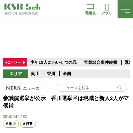
番組表
アプリ
株式会社 瀬戸内海放送
HOTワード
少年19人にわいせつの罪
官製談合事件続報
緊急
エリア
岡山
香川
全国
ニュース
参議院選挙が公示 香川選挙区は現職と新人2人が立
候補
2019/7/4 17:00
香川
行政