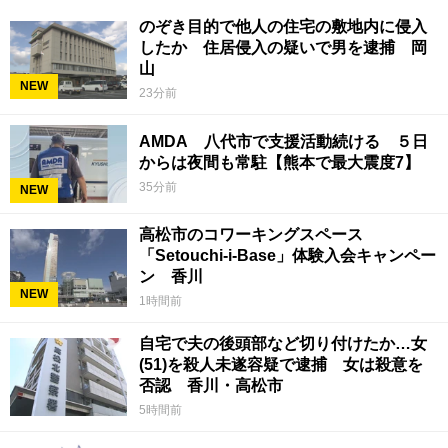
のぞき目的で他人の住宅の敷地内に侵入
したか 住居侵入の疑いで男を逮捕 岡
山
NEW
23分前
AMDA 八代市で支援活動続ける ５日
からは夜間も常駐【熊本で最大震度7】
35分前
NEW
高松市のコワーキングスペース
「Setouchi-i-Base」体験入会キャンペー
ン 香川
NEW
1時間前
自宅で夫の後頭部など切り付けたか…女
(51)を殺人未遂容疑で逮捕 女は殺意を
否認 香川・高松市
5時間前