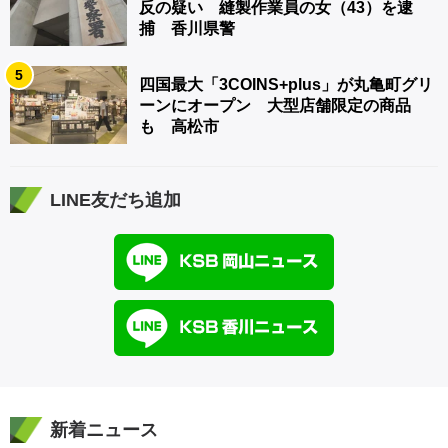
反の疑い 縫製作業員の女（43）を逮
捕 香川県警
5
四国最大「3COINS+plus」が丸亀町グリ
ーンにオープン 大型店舗限定の商品
も 高松市
LINE友だち追加
新着ニュース