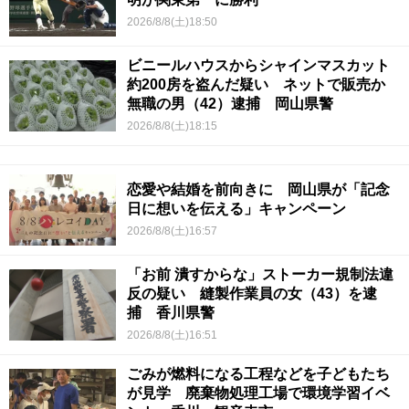
2026/8/8(土)18:50
ビニールハウスからシャインマスカット
約200房を盗んだ疑い ネットで販売か
無職の男（42）逮捕 岡山県警
2026/8/8(土)18:15
恋愛や結婚を前向きに 岡山県が「記念
日に想いを伝える」キャンペーン
2026/8/8(土)16:57
「お前 潰すからな」ストーカー規制法違
反の疑い 縫製作業員の女（43）を逮
捕 香川県警
2026/8/8(土)16:51
ごみが燃料になる工程などを子どもたち
が見学 廃棄物処理工場で環境学習イベ