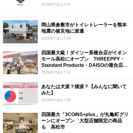
2026/8/7(金)17:53
岡山県倉敷市がトイレトレーラーを熊本
地震の被災地に派遣
2026/8/7(金)17:45
四国最大級！ダイソー系複合店がイオン
モール高松にオープン THREEPPY・
Standard Products・DAISOの複合店は
香川県初
2026/8/7(金)17:32
あなたは犬派？猫派？【みんなに聞いて
みた】
2026/8/7(金)17:30
四国最大「3COINS+plus」が丸亀町グリ
ーンにオープン 大型店舗限定の商品
も 高松市