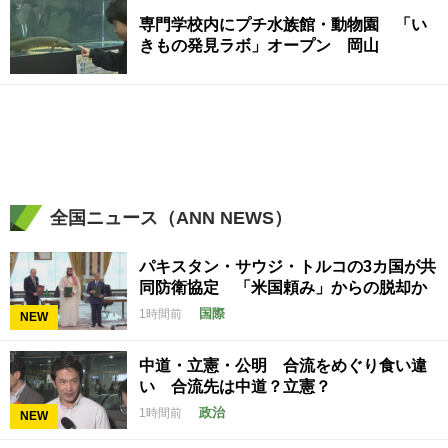
専門学校内にプチ水族館・動物園 「い
きもの発見ラボ」オープン 岡山
全国ニュース（ANN NEWS）
パキスタン・サウジ・トルコの3カ国が共
同防衛協定 「米国頼み」からの脱却か
国際
1時間前
NEW
中道・立憲・公明 合流をめぐり食い違
い 合流先は中道？立憲？
政治
1時間前
NEW