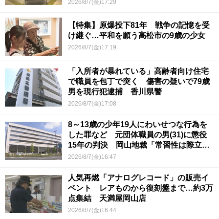
2026/8/7(金)17:29
【特集】原爆投下81年 戦争の記憶を受
け継ぐ…平和を願う高松市の9歳の少女
2026/8/7(金)17:19
「入所者が暴れている」高齢者向け住宅
で職員を包丁で突く 傷害の疑いで79歳
男を現行犯逮捕 香川県警
2026/8/7(金)17:08
8～13歳の少年19人にわいせつな行為を
した罪など 元団体職員の男(31)に懲役
15年の判決 岡山地裁「常習性は際立っ
ていて被害結果も非常に重い」
2026/8/7(金)16:47
人気再燃「アナログレコード」の販売イ
ベント レアものから復刻盤まで…約3万
点集結 天満屋岡山店
2026/8/7(金)16:44