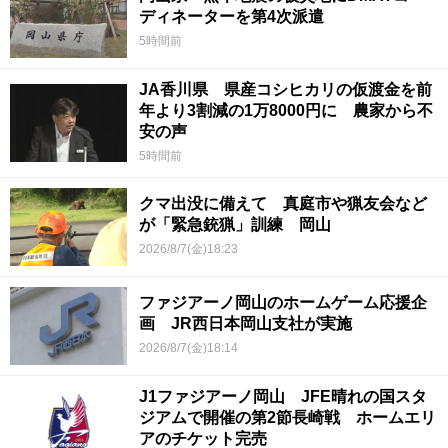
ディネーターを第4次派遣
5時間前
JA香川県 県産コシヒカリの仮渡金を前
年より3割減の1万8000円に 農家から不
安の声
5時間前
クマ出没に備えて 真庭市や猟友会など
が「緊急銃猟」訓練 岡山
2026/8/7(金)18:23
ファジアーノ岡山のホームゲーム応援企
画 JR西日本岡山支社が実施
2026/8/7(金)18:14
J1ファジアーノ岡山 JFE晴れの国スタ
ジアムで開催の第2節長崎戦 ホームエリ
アのチケット完売