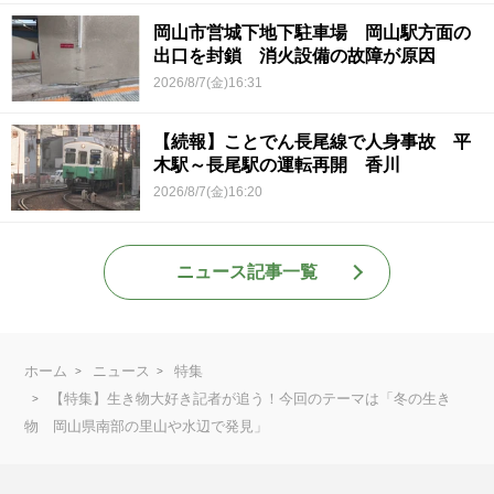
岡山市営城下地下駐車場 岡山駅方面の
出口を封鎖 消火設備の故障が原因
2026/8/7(金)16:31
【続報】ことでん長尾線で人身事故 平
木駅～長尾駅の運転再開 香川
2026/8/7(金)16:20
ニュース記事一覧
ホーム
ニュース
特集
【特集】生き物大好き記者が追う！今回のテーマは「冬の生き
物 岡山県南部の里山や水辺で発見」