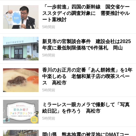
「一歩前進」四国の新幹線 国交省ケー
ススタディの調査対象に 需要推計やル
ート案検討
5時間前
新見市の官製談合事件 建設会社は2025
年度に最低制限価格で6件落札 岡山
5時間前
香川のお正月の定番「あん餅雑煮」を1年
中楽しめる 老舗和菓子店の喫茶スペー
ス 高松市
5時間前
ミラーレス一眼カメラで撮影して「写真
絵日記」を作ろう 高松市
5時間前
岡山県 熊本地震の被災地にDMATコー