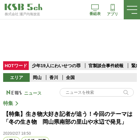
番組表
アプリ
株式会社 瀬戸内海放送
HOTワード
少年19人にわいせつの罪
官製談合事件続報
緊急
エリア
岡山
香川
全国
ニュース
特集
【特集】生き物大好き記者が追う！今回のテーマは
「冬の生き物 岡山県南部の里山や水辺で発見」
2020/2/27 18:50