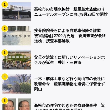
1
高松市の市場水族館 新屋島水族館のリ
ニューアルオープンに向け9月28日で閉館
2
接骨院院長らによる自動車保険金詐欺
被害総額は2700万円超 香川県警が最終
送検、捜査本部解散
3
父母ケ浜近くに新しいリノベーションホ
テルが誕生 香川・三豊市
4
土木・解体工事など行う岡山市の会社に
改善命令 産業廃棄物を適切に保管せず
岡山
5
高松市の住宅で起きた強盗致傷事件 近