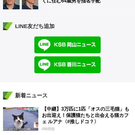
くに住む64歳男を指名手配
LINE友だち追加
新着ニュース
【中継】3万匹に1匹「オスの三毛猫」も
お出迎え！保護猫たちと出会える猫カフ
ェ ルアナ〈#推しドコ？〉
4時間前