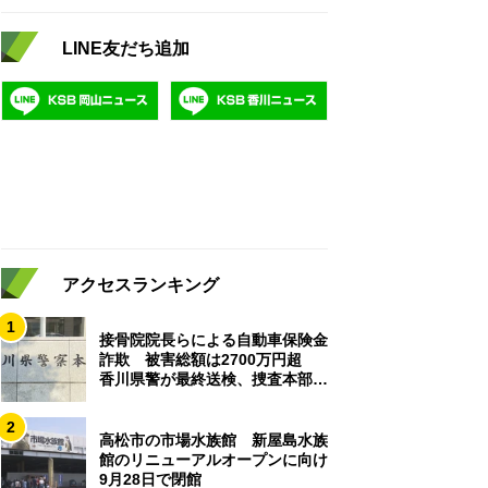
LINE友だち追加
アクセスランキング
1
接骨院院長らによる自動車保険金
詐欺 被害総額は2700万円超
香川県警が最終送検、捜査本部解
散
2
高松市の市場水族館 新屋島水族
館のリニューアルオープンに向け
9月28日で閉館