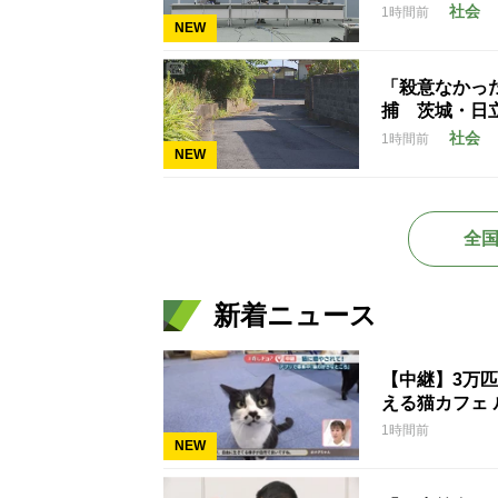
社会
1時間前
NEW
「殺意なかっ
捕 茨城・日
社会
1時間前
NEW
全
新着ニュース
【中継】3万
える猫カフェ 
1時間前
NEW