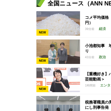
全国ニュース（ANN N
コメ平均価格 1
円）
経済
39分前
NEW
小池都知事 
り
政治
43分前
NEW
【重機好き】
芸能動画＞
エンタ
1時間前
NEW
税務署職員の男
にし刑事告発