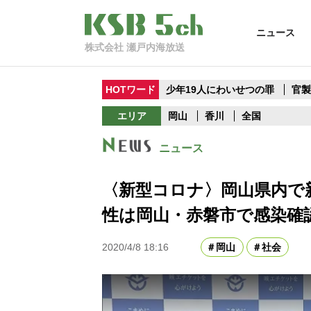
ニュース
株式会社 瀬戸内海放送
HOTワード
少年19人にわいせつの罪
官
エリア
岡山
香川
全国
ニュース
〈新型コロナ〉岡山県内で
性は岡山・赤磐市で感染確
2020/4/8 18:16
岡山
社会