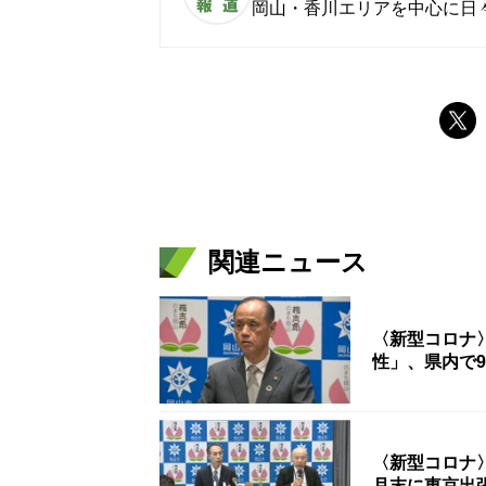
岡山・香川エリアを中心に日
関連ニュース
〈新型コロナ
性」、県内で
〈新型コロナ〉
月末に東京出