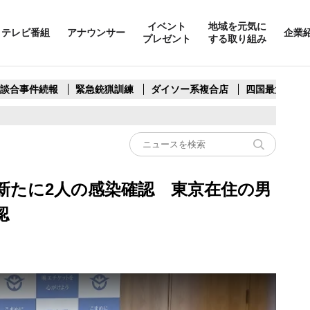
イベント
地域を元気に
テレビ番組
アナウンサー
企業
プレゼント
する取り組み
製談合事件続報
緊急銃猟訓練
ダイソー系複合店
四国最大スリ
新たに2人の感染確認 東京在住の男
認