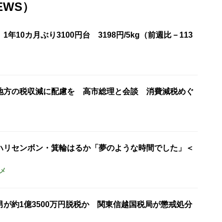
EWS）
年10カ月ぶり3100円台 3198円/5kg（前週比－113
地方の税収減に配慮を 高市総理と会談 消費減税めぐ
ハリセンボン・箕輪はるか「夢のような時間でした」＜
メ
が約1億3500万円脱税か 関東信越国税局が懲戒処分