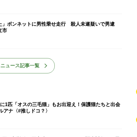
た」ボンネットに男性乗せ走行 殺人未遂疑いで男逮
立市
国ニュース記事一覧
匹に1匹「オスの三毛猫」もお出迎え！保護猫たちと出会
ルアナ〈#推しドコ？〉