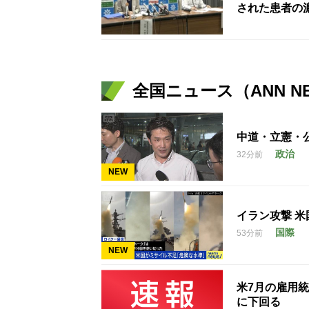
された患者の
全国ニュース（ANN N
中道・立憲・
政治
32分前
NEW
イラン攻撃 
国際
53分前
NEW
米7月の雇用統
に下回る