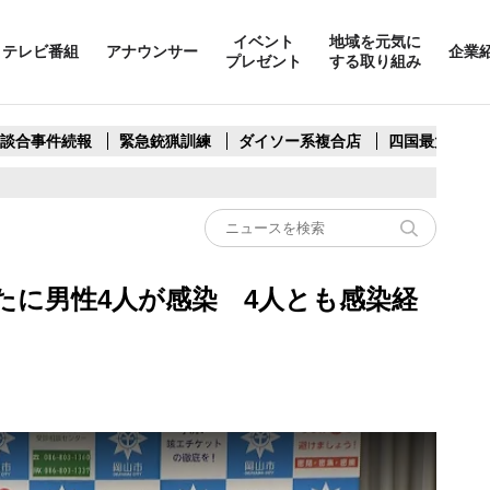
イベント
地域を元気に
テレビ番組
アナウンサー
企業
プレゼント
する取り組み
製談合事件続報
緊急銃猟訓練
ダイソー系複合店
四国最大スリ
たに男性4人が感染 4人とも感染経