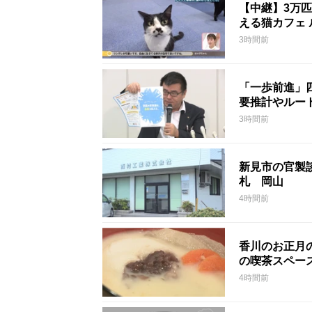
【中継】3万
える猫カフェ 
3時間前
「一歩前進」
要推計やルー
3時間前
新見市の官製談
札 岡山
4時間前
香川のお正月
の喫茶スペー
4時間前