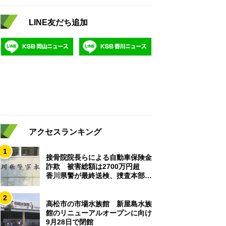
LINE友だち追加
アクセスランキング
1
接骨院院長らによる自動車保険金
詐欺 被害総額は2700万円超
香川県警が最終送検、捜査本部解
散
2
高松市の市場水族館 新屋島水族
館のリニューアルオープンに向け
9月28日で閉館