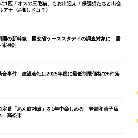
匹に1匹「オスの三毛猫」もお出迎え！保護猫たちと出会
ルアナ〈#推しドコ？〉
四国の新幹線 国交省ケーススタディの調査対象に 需
ト案検討
合事件 建設会社は2025年度に最低制限価格で6件落
の定番「あん餅雑煮」を1年中楽しめる 老舗和菓子店
ス 高松市