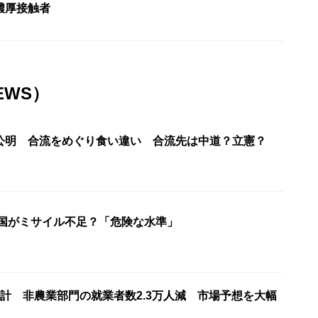
濃厚接触者
EWS）
公明 合流をめぐり食い違い 合流先は中道？立憲？
米国がミサイル不足？「危険な水準」
計 非農業部門の就業者数2.3万人減 市場予想を大幅