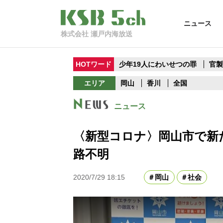
ニュース
株式会社 瀬戸内海放送
HOTワード
少年19人にわいせつの罪
官
エリア
岡山
香川
全国
ニュース
〈新型コロナ〉岡山市で新
路不明
2020/7/29 18:15
岡山
社会