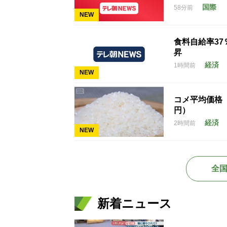
国際
58分前
NEW
食料自給率3
昇
経済
1時間前
NEW
コメ平均価格 1
円）
経済
2時間前
NEW
全
新着ニュース