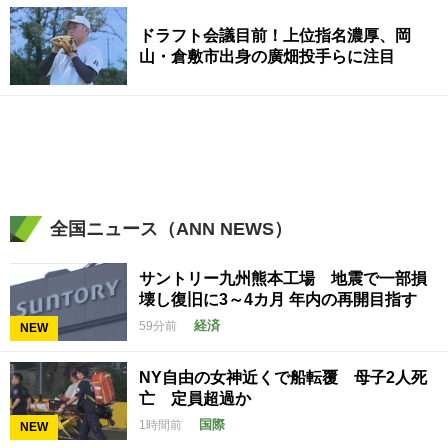
ドラフト会議目前！上位指名濃厚、岡
山・倉敷市出身の廣畑投手らに注目
全国ニュース（ANN NEWS）
サントリー九州熊本工場 地震で一部損
壊し復旧に3～4カ月 年内の再開目指す
経済
59分前
NEW
NY自由の女神近くで船転覆 母子2人死
亡 定員超過か
国際
1時間前
NEW