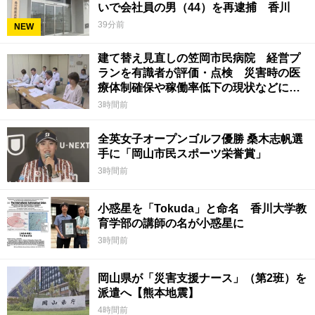
いで会社員の男（44）を再逮捕 香川
39分前
NEW
建て替え見直しの笠岡市民病院 経営プ
ランを有識者が評価・点検 災害時の医
療体制確保や稼働率低下の現状などに意
見 岡山
3時間前
全英女子オープンゴルフ優勝 桑木志帆選
手に「岡山市民スポーツ栄誉賞」
3時間前
小惑星を「Tokuda」と命名 香川大学教
育学部の講師の名が小惑星に
3時間前
岡山県が「災害支援ナース」（第2班）を
派遣へ【熊本地震】
4時間前