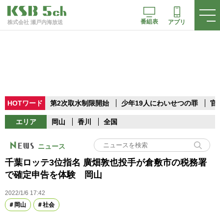
番組表
アプリ
株式会社 瀬戸内海放送
HOTワード
第2次取水制限開始
少年19人にわいせつの罪
官
エリア
岡山
香川
全国
ニュース
千葉ロッテ3位指名 廣畑敦也投手が倉敷市の税務署
で確定申告を体験 岡山
2022/1/6 17:42
岡山
社会