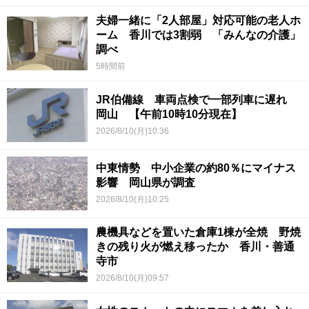
夫婦一緒に「2人部屋」対応可能の老人ホ
ーム 香川では3割弱 「みんなの介護」
調べ
5時間前
JR伯備線 車両点検で一部列車に遅れ
岡山 【午前10時10分現在】
2026/8/10(月)10:36
中東情勢 中小企業の約80％にマイナス
影響 岡山県が調査
2026/8/10(月)10:25
農機具などを置いた倉庫1棟が全焼 野焼
きの残り火が燃え移ったか 香川・善通
寺市
2026/8/10(月)09:57