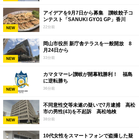
アイデアを9月7日から募集 讃岐餃子コ
ンテスト「SANUKI GYO1 GP」香川
22分前
NEW
岡山市役所 新庁舎テラスを一般開放 8
月24日から
33分前
NEW
カマタマーレ讃岐が開幕戦勝利！ 福島
に逆転勝ち
36分前
NEW
不同意性交等未遂の疑いで7月逮捕 高松
市の男性(43)を不起訴 高松地検
38分前
NEW
10代女性をスマートフォンで盗撮した疑