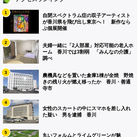
1
自閉スペクトラム症の双子アーティスト
が香川県を飛び出し東京へ！ 新作なら
ぶ個展開催
2
夫婦一緒に「2人部屋」対応可能の老人ホ
ーム 香川では3割弱 「みんなの介護」
調べ
3
農機具などを置いた倉庫1棟が全焼 野焼
きの残り火が燃え移ったか 香川・善通
寺市
4
女性のスカートの中にスマホを差し入れ
た疑い 男を逮捕 香川
5
丸いフォルムとライムグリーンが魅