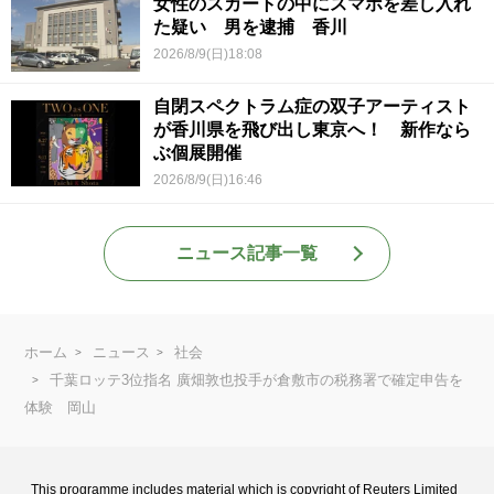
女性のスカートの中にスマホを差し入れ
た疑い 男を逮捕 香川
2026/8/9(日)18:08
自閉スペクトラム症の双子アーティスト
が香川県を飛び出し東京へ！ 新作なら
ぶ個展開催
2026/8/9(日)16:46
ニュース記事一覧
ホーム
ニュース
社会
千葉ロッテ3位指名 廣畑敦也投手が倉敷市の税務署で確定申告を
体験 岡山
This programme includes material which is copyright of Reuters Limited