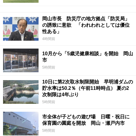
岡山市長 防災庁の地方拠点「防災局」
の誘致に意欲 「われわれとしては優位
性ある」
4時間前
10月から「5歳児健康相談」を開始 岡山
市
5時間前
10日に第2次取水制限開始 早明浦ダムの
貯水率は50.2％（午前11時時点） 夏の2
次制限は4年ぶり
5時間前
市全体が子どもの遊び場 日曜・祝日に
保育園の園庭を開放 岡山・瀬戸内市
5時間前