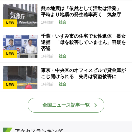
熊本地震は「依然として活動は活発」
平時より地震の発生確率高く 気象庁
社会
1時間前
NEW
千葉・いすみ市の住宅で女性遺体 長女
逮捕 「母を殺害していません」容疑を
否認
NEW
社会
1時間前
東京・中央区のオフィスビルで貸金庫が
こじ開けられる 先月は窃盗被害に
社会
1時間前
NEW
全国ニュース記事一覧
アクセスランキング