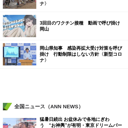
ナ〉
3回目のワクチン接種 動画で呼び掛け
岡山
岡山県知事 感染再拡大受け対策を呼び
掛け 行動制限はしない方針〈新型コロ
ナ〉
全国ニュース（ANN NEWS）
猛暑日続出 お盆休みで各地にぎわ
う “お神輿”が有明・東京ドリームパー