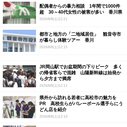
配偶者からの暴力相談 1年間で1000件
超 30～40代女性の被害が多い 香川県
2026/8/8(土)12:21
都市と地方の「二地域居住」 観音寺市
が暮らし体験ツアー 香川
2026/8/8(土)12:15
JR岡山駅でお盆期間の下りピーク 多く
の帰省客らで混雑 山陽新幹線は始発か
ら夕方まで満席
2026/8/8(土)12:11
県外から訪れる若者に高松市の魅力を
PR 高校生らがバレーボール選手らにう
どん店を紹介
2026/8/8(土)12:10