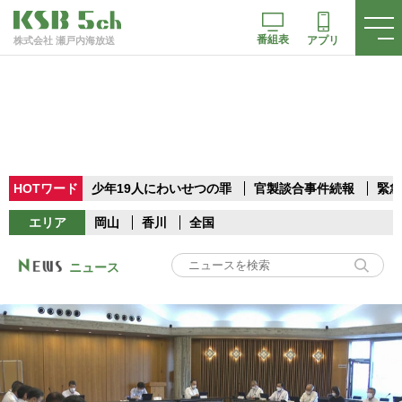
番組表
アプリ
株式会社 瀬戸内海放送
HOTワード
少年19人にわいせつの罪
官製談合事件続報
緊急
エリア
岡山
香川
全国
ニュース