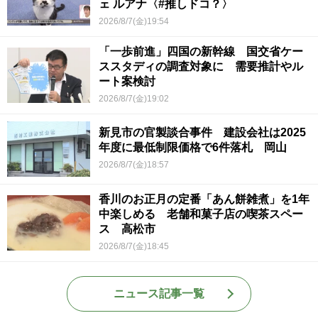
ェ ルアナ〈#推しドコ？〉
2026/8/7(金)19:54
「一歩前進」四国の新幹線 国交省ケー
ススタディの調査対象に 需要推計やル
ート案検討
2026/8/7(金)19:02
新見市の官製談合事件 建設会社は2025
年度に最低制限価格で6件落札 岡山
2026/8/7(金)18:57
香川のお正月の定番「あん餅雑煮」を1年
中楽しめる 老舗和菓子店の喫茶スペー
ス 高松市
2026/8/7(金)18:45
ニュース記事一覧