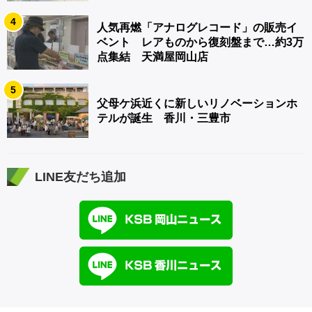
4
人気再燃「アナログレコード」の販売イ
ベント レアものから復刻盤まで…約3万
点集結 天満屋岡山店
5
父母ケ浜近くに新しいリノベーションホ
テルが誕生 香川・三豊市
LINE友だち追加