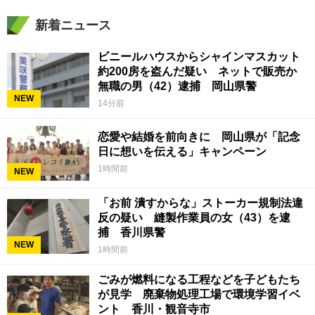
新着ニュース
ビニールハウスからシャインマスカット
約200房を盗んだ疑い ネットで販売か
無職の男（42）逮捕 岡山県警
NEW
14分前
恋愛や結婚を前向きに 岡山県が「記念
日に想いを伝える」キャンペーン
1時間前
NEW
「お前 潰すからな」ストーカー規制法違
反の疑い 縫製作業員の女（43）を逮
捕 香川県警
NEW
1時間前
ごみが燃料になる工程などを子どもたち
が見学 廃棄物処理工場で環境学習イベ
ント 香川・観音寺市