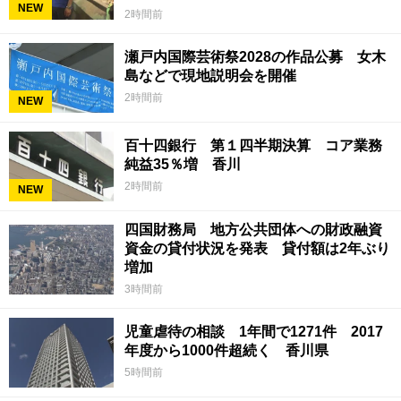
NEW
2時間前
瀬戸内国際芸術祭2028の作品公募 女木
島などで現地説明会を開催
2時間前
NEW
百十四銀行 第１四半期決算 コア業務
純益35％増 香川
2時間前
NEW
四国財務局 地方公共団体への財政融資
資金の貸付状況を発表 貸付額は2年ぶり
増加
3時間前
児童虐待の相談 1年間で1271件 2017
年度から1000件超続く 香川県
5時間前