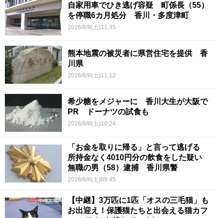
自家用車でひき逃げ容疑 町係長（55）
を停職6カ月処分 香川・多度津町
2026/8/8(土)11:35
熊本地震の被災者に県営住宅を提供 香
川県
2026/8/8(土)11:12
希少糖をメジャーに 香川大生が大阪で
PR ドーナツの試食も
2026/8/8(土)10:24
「お金を取りに帰る」と言って逃げる
所持金なく4010円分の飲食をした疑い
無職の男（58）逮捕 香川県警
2026/8/8(土)09:45
【中継】3万匹に1匹「オスの三毛猫」も
お出迎え！保護猫たちと出会える猫カフ