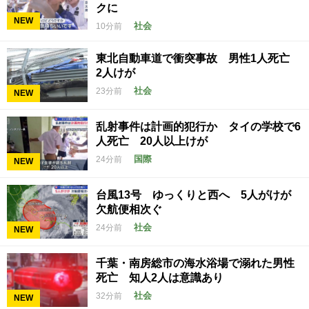
クに
NEW
社会
10分前
東北自動車道で衝突事故 男性1人死亡
2人けが
社会
23分前
NEW
乱射事件は計画的犯行か タイの学校で6
人死亡 20人以上けが
国際
24分前
NEW
台風13号 ゆっくりと西へ 5人がけが
欠航便相次ぐ
社会
24分前
NEW
千葉・南房総市の海水浴場で溺れた男性
死亡 知人2人は意識あり
社会
32分前
NEW