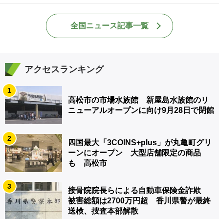
全国ニュース記事一覧
アクセスランキング
1
高松市の市場水族館 新屋島水族館のリ
ニューアルオープンに向け9月28日で閉館
2
四国最大「3COINS+plus」が丸亀町グリ
ーンにオープン 大型店舗限定の商品
も 高松市
3
接骨院院長らによる自動車保険金詐欺
被害総額は2700万円超 香川県警が最終
送検、捜査本部解散