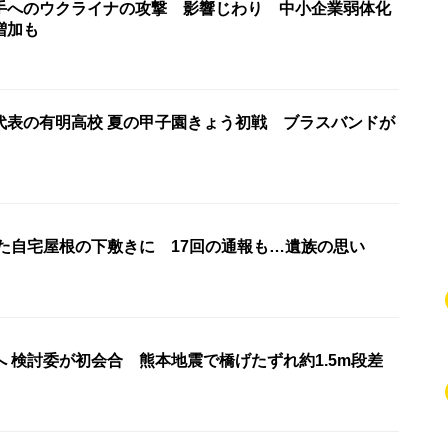
手へのウクライナの攻撃 影響じわり 中小企業弱体化
増加も
代表の有明高校 夏の甲子園きょう初戦 ブラスバンドが
れた自宅屋根の下敷きに 17回の通報も…遺族の思い
 検討委が初会合 熊本地震で橋げたずれ約1.5m段差