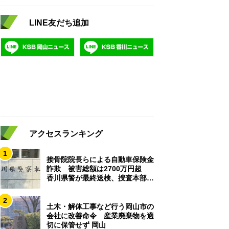
LINE友だち追加
アクセスランキング
1
接骨院院長らによる自動車保険金
詐欺 被害総額は2700万円超
香川県警が最終送検、捜査本部解
散
2
土木・解体工事など行う岡山市の
会社に改善命令 産業廃棄物を適
切に保管せず 岡山