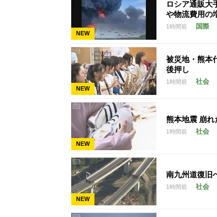
ロシア通販大
や物流費用の
国際
1時間前
NEW
被災地・熊本
後押し
社会
1時間前
NEW
熊本地震 崩
社会
1時間前
NEW
南九州道復旧へ
社会
1時間前
NEW