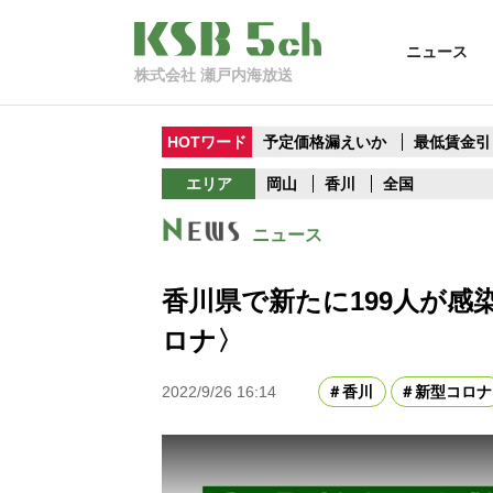
ニュース
株式会社 瀬戸内海放送
HOTワード
予定価格漏えいか
最低賃金引
エリア
岡山
香川
全国
ニュース
香川県で新たに199人が感
ロナ〉
2022/9/26 16:14
香川
新型コロナ