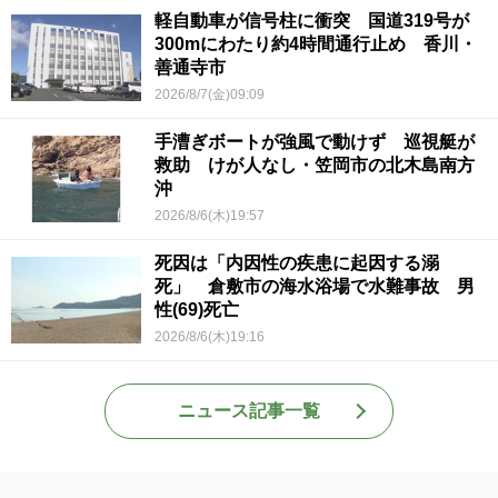
軽自動車が信号柱に衝突 国道319号が
300mにわたり約4時間通行止め 香川・
善通寺市
2026/8/7(金)09:09
手漕ぎボートが強風で動けず 巡視艇が
救助 けが人なし・笠岡市の北木島南方
沖
2026/8/6(木)19:57
死因は「内因性の疾患に起因する溺
死」 倉敷市の海水浴場で水難事故 男
性(69)死亡
2026/8/6(木)19:16
ニュース記事一覧