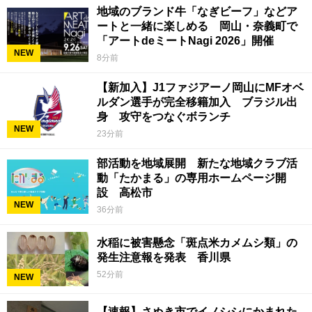
地域のブランド牛「なぎビーフ」などア
ートと一緒に楽しめる 岡山・奈義町で
「アートdeミートNagi 2026」開催
NEW
8分前
【新加入】J1ファジアーノ岡山にMFオベ
ルダン選手が完全移籍加入 ブラジル出
身 攻守をつなぐボランチ
NEW
23分前
部活動を地域展開 新たな地域クラブ活
動「たかまる」の専用ホームページ開
設 高松市
NEW
36分前
水稲に被害懸念「斑点米カメムシ類」の
発生注意報を発表 香川県
52分前
NEW
【速報】さぬき市でイノシシにかまれた