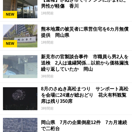
男性が軽傷 香川
1時間前
NEW
熊本地震の被災者に県営住宅を6カ月無償
提供 岡山県
1時間前
NEW
新見市の官製談合事件 市職員ら男2人を
送検 2人は遠縁関係…以前から価格漏洩
繰り返していたか 岡山
3時間前
8月のさぬき高松まつり サンポート高松
を会場に24連が総おどり 花火有料観覧
席は残り350席
3時間前
岡山県 7月の企業倒産12件 7カ月連続
で二桁台