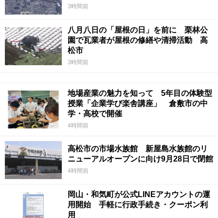
3時間前
八月八日の「屋根の日」を前に 栗林公
園で瓦業者が屋根の修繕や清掃活動 高
松市
3時間前
地場産業の魅力を知って 5年目の体験型
授業「企業学び楽舎講座」 倉敷市の中
学・高校で開催
4時間前
高松市の市場水族館 新屋島水族館のリ
ニューアルオープンに向け9月28日で閉館
4時間前
岡山・和気町が公式LINEアカウントの運
用開始 手軽に行政手続き・クーポン利
用