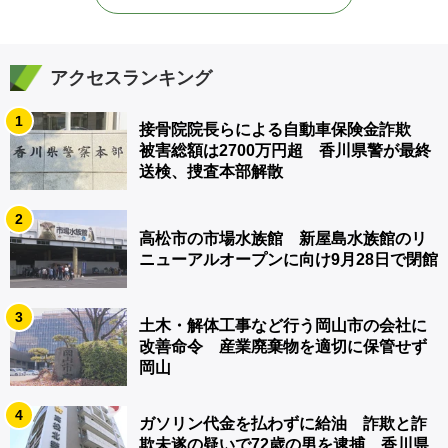
アクセスランキング
1
接骨院院長らによる自動車保険金詐欺
被害総額は2700万円超 香川県警が最終
送検、捜査本部解散
2
高松市の市場水族館 新屋島水族館のリ
ニューアルオープンに向け9月28日で閉館
3
土木・解体工事など行う岡山市の会社に
改善命令 産業廃棄物を適切に保管せず
岡山
4
ガソリン代金を払わずに給油 詐欺と詐
欺未遂の疑いで72歳の男を逮捕 香川県