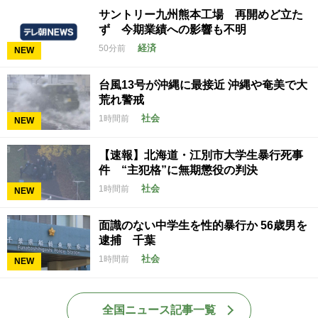
サントリー九州熊本工場 再開めど立た
ず 今期業績への影響も不明
経済
50分前
NEW
台風13号が沖縄に最接近 沖縄や奄美で大
荒れ警戒
社会
1時間前
NEW
【速報】北海道・江別市大学生暴行死事
件 “主犯格”に無期懲役の判決
社会
1時間前
NEW
面識のない中学生を性的暴行か 56歳男を
逮捕 千葉
社会
1時間前
NEW
全国ニュース記事一覧