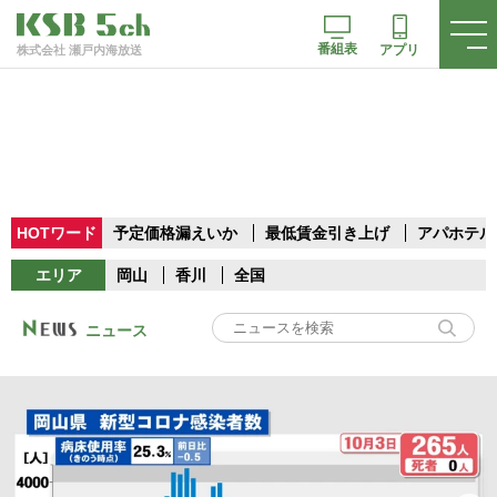
番組表
アプリ
株式会社 瀬戸内海放送
HOTワード
予定価格漏えいか
最低賃金引き上げ
アパホテル
エリア
岡山
香川
全国
ニュース