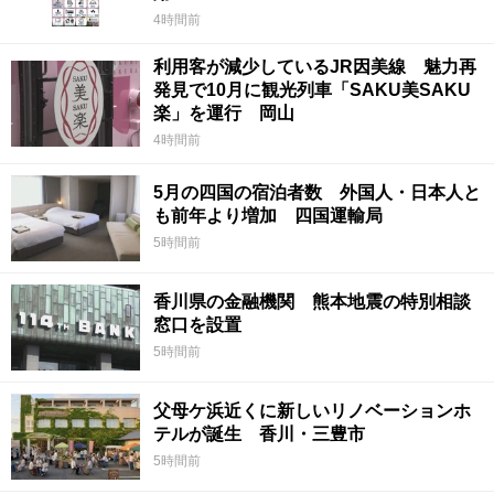
4時間前
利用客が減少しているJR因美線 魅力再
発見で10月に観光列車「SAKU美SAKU
楽」を運行 岡山
4時間前
5月の四国の宿泊者数 外国人・日本人と
も前年より増加 四国運輸局
5時間前
香川県の金融機関 熊本地震の特別相談
窓口を設置
5時間前
父母ケ浜近くに新しいリノベーションホ
テルが誕生 香川・三豊市
5時間前