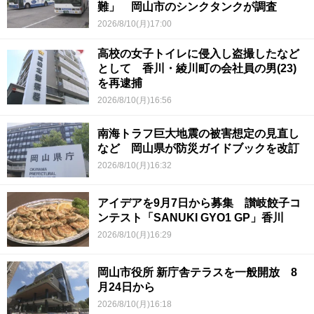
難」 岡山市のシンクタンクが調査
2026/8/10(月)17:00
高校の女子トイレに侵入し盗撮したなど
として 香川・綾川町の会社員の男(23)
を再逮捕
2026/8/10(月)16:56
南海トラフ巨大地震の被害想定の見直し
など 岡山県が防災ガイドブックを改訂
2026/8/10(月)16:32
アイデアを9月7日から募集 讃岐餃子コ
ンテスト「SANUKI GYO1 GP」香川
2026/8/10(月)16:29
岡山市役所 新庁舎テラスを一般開放 8
月24日から
2026/8/10(月)16:18