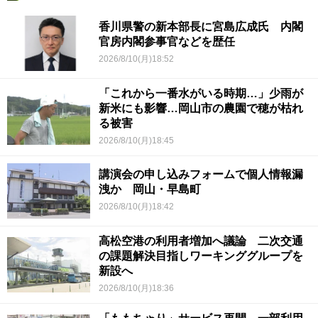
香川県警の新本部長に宮島広成氏 内閣
官房内閣参事官などを歴任
2026/8/10(月)18:52
「これから一番水がいる時期…」少雨が
新米にも影響…岡山市の農園で穂が枯れ
る被害
2026/8/10(月)18:45
講演会の申し込みフォームで個人情報漏
洩か 岡山・早島町
2026/8/10(月)18:42
高松空港の利用者増加へ議論 二次交通
の課題解決目指しワーキンググループを
新設へ
2026/8/10(月)18:36