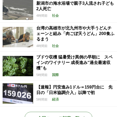
新潟市の海水浴場で親子3人流され子ども
2人死亡
社会
4時間前
台湾の高雄市が北九州市や大手うどんチ
ェーンと組み「肉ごぼ天うどん」200食ふ
るまう
社会
4時間前
ブドウ収穫 猛暑受け異例の早朝に スペ
インのワイナリー 成長進み“過去最速収
穫”も
国際
5時間前
【速報】円安進み1ドル＝159円台に 先
日の「日米協調介入」以降で初
経済
5時間前