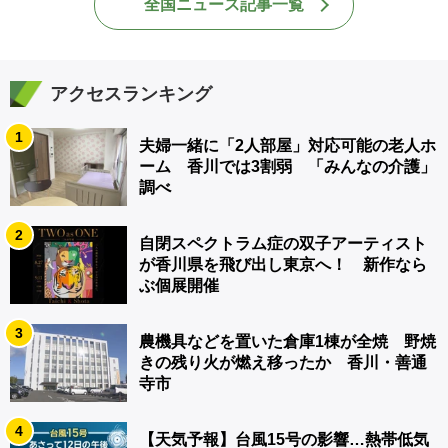
全国ニュース記事一覧
アクセスランキング
1
夫婦一緒に「2人部屋」対応可能の老人ホ
ーム 香川では3割弱 「みんなの介護」
調べ
2
自閉スペクトラム症の双子アーティスト
が香川県を飛び出し東京へ！ 新作なら
ぶ個展開催
3
農機具などを置いた倉庫1棟が全焼 野焼
きの残り火が燃え移ったか 香川・善通
寺市
4
【天気予報】台風15号の影響…熱帯低気