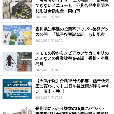
「ももちゃり」サービス再開 一部利用
できないメニューも 不具合発生期間の
利用は全額返金 岡山市
2026/8/10(月)18:22
香川県知事選の投票率アップへ啓発グッ
ズ公開 「親子投票記念証」も初配布
2026/8/10(月)18:20
スモモの幹からクビアカツヤカミキリの
ふんなどの農業被害を確認 香川・小豆
島町
2026/8/10(月)18:05
【天気予報】台風15号の影響…熱帯低気
圧に変わっても12日午後は雨が降りやす
い 岡山・香川
2026/8/10(月)17:53
長期間にわたり複数の職員にパワハラ
東備消防組合消防本部の管理職を懲戒処