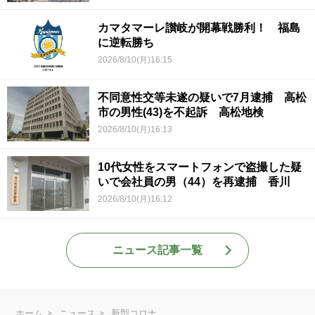
カマタマーレ讃岐が開幕戦勝利！ 福島
に逆転勝ち
2026/8/10(月)16:15
不同意性交等未遂の疑いで7月逮捕 高松
市の男性(43)を不起訴 高松地検
2026/8/10(月)16:13
10代女性をスマートフォンで盗撮した疑
いで会社員の男（44）を再逮捕 香川
2026/8/10(月)16:12
ニュース記事一覧
ホーム
ニュース
新型コロナ