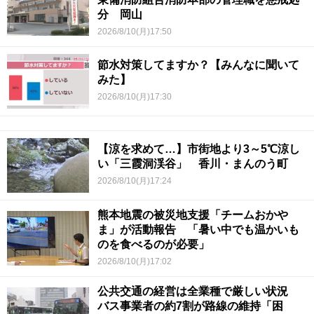
分 岡山
2026/8/10(月)17:50
節水対策してますか？【みんなに聞いて
みた】
2026/8/10(月)17:30
【涼を求めて…】市街地より3～5℃涼し
い「三霞洞渓谷」 香川・まんのう町
2026/8/10(月)17:24
熊本地震の被災地支援「チームおかや
ま」が活動報告 「暑い中でも温かいも
のを食べるのが必要」
2026/8/10(月)17:02
公共交通の経営は全業種で厳しい状況
バス事業者の約7割が路線の維持「困