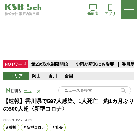
番組表
アプリ
株式会社 瀬戸内海放送
HOTワード
第2次取水制限開始
少雨が新米にも影響
香川県
エリア
岡山
香川
全国
ニュース
【速報】香川県で597人感染、1人死亡 約1カ月ぶり
の500人超〈新型コロナ〉
2022/10/25 14:39
香川
新型コロナ
社会