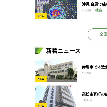
沖縄 台風で
社会
40分前
NEW
全
新着ニュース
赤磐市で木造
48分前
NEW
高松市瓦町の
1時間前
NEW