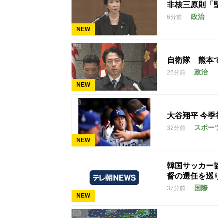
非核三原則「
政治
6分前
NEW
自衛隊 熊本
政治
26分前
NEW
大谷翔平 今季初
スポー
32分前
NEW
韓国サッカー
督の選任を巡
国際
37分前
NEW