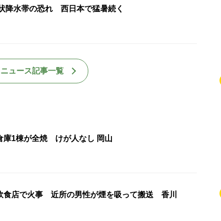
線状降水帯の恐れ 西日本で猛暑続く
国ニュース記事一覧
倉庫1棟が全焼 けが人なし 岡山
飲食店で火事 近所の男性が煙を吸って搬送 香川