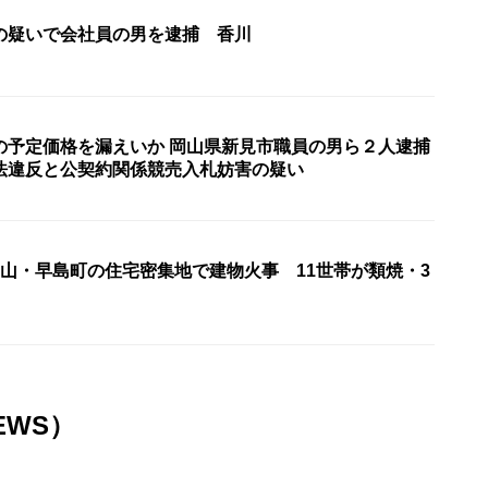
の疑いで会社員の男を逮捕 香川
の予定価格を漏えいか 岡山県新見市職員の男ら２人逮捕
法違反と公契約関係競売入札妨害の疑い
岡山・早島町の住宅密集地で建物火事 11世帯が類焼・3
EWS）