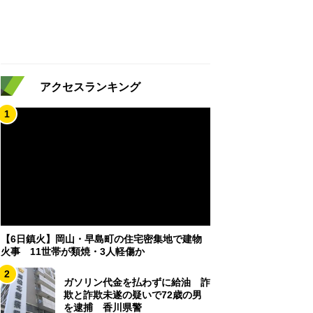
アクセスランキング
1
【6日鎮火】岡山・早島町の住宅密集地で建物
火事 11世帯が類焼・3人軽傷か
2
ガソリン代金を払わずに給油 詐
欺と詐欺未遂の疑いで72歳の男
を逮捕 香川県警