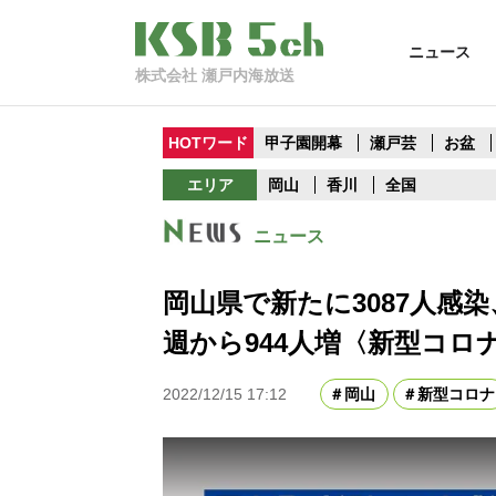
ニュース
株式会社 瀬戸内海放送
HOTワード
甲子園開幕
瀬戸芸
お盆
エリア
岡山
香川
全国
ニュース
岡山県で新たに3087人感染
週から944人増〈新型コロ
2022/12/15 17:12
岡山
新型コロナ