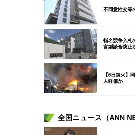
不同意性交等
指名競争入札
官製談合防止
【6日鎮火】
人軽傷か
全国ニュース（ANN N