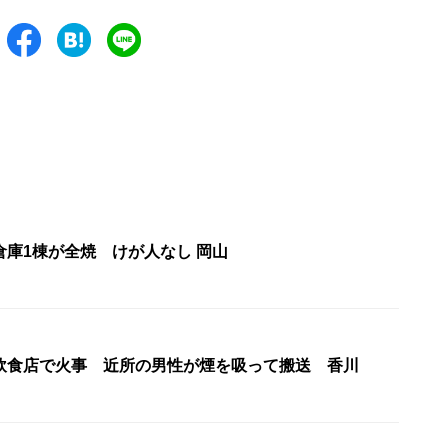
倉庫1棟が全焼 けが人なし 岡山
飲食店で火事 近所の男性が煙を吸って搬送 香川