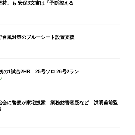
堅持」も 安保3文書は「予断控える
で台風対策のブルーシート設置支援
の1試合2HR 25号ソロ 26号2ラン
ツ
協会に警察が家宅捜索 業務妨害容疑など 洪明甫前監
り