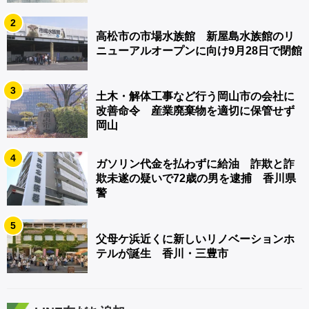
2
高松市の市場水族館 新屋島水族館のリ
ニューアルオープンに向け9月28日で閉館
3
土木・解体工事など行う岡山市の会社に
改善命令 産業廃棄物を適切に保管せず
岡山
4
ガソリン代金を払わずに給油 詐欺と詐
欺未遂の疑いで72歳の男を逮捕 香川県
警
5
父母ケ浜近くに新しいリノベーションホ
テルが誕生 香川・三豊市