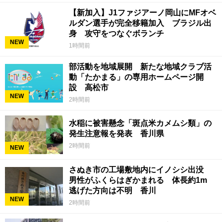
【新加入】J1ファジアーノ岡山にMFオベ
ルダン選手が完全移籍加入 ブラジル出
身 攻守をつなぐボランチ
NEW
1時間前
部活動を地域展開 新たな地域クラブ活
動「たかまる」の専用ホームページ開
設 高松市
NEW
2時間前
水稲に被害懸念「斑点米カメムシ類」の
発生注意報を発表 香川県
2時間前
NEW
さぬき市の工場敷地内にイノシシ出没
男性がふくらはぎかまれる 体長約1m
逃げた方向は不明 香川
NEW
2時間前