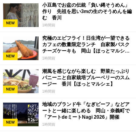
小豆島でお盆の伝統「負い縄そうめん」
作り 先祖を思い3mの生のそうめんを編
む 香川
NEW
1時間前
究極のエビフライ！日生湾が一望できる
カフェの数量限定ランチ 自家製バスク
チーズケーキも 岡山【ほっとマルシ
NEW
ェ】
1時間前
潮風を感じながら楽しむ 野菜たっぷり
パニーニと自家栽培ブルーベリーのスム
ージー 香川【ほっとマルシェ】
NEW
1時間前
地域のブランド牛「なぎビーフ」などア
ートと一緒に楽しめる 岡山・奈義町で
「アートdeミートNagi 2026」開催
NEW
1時間前