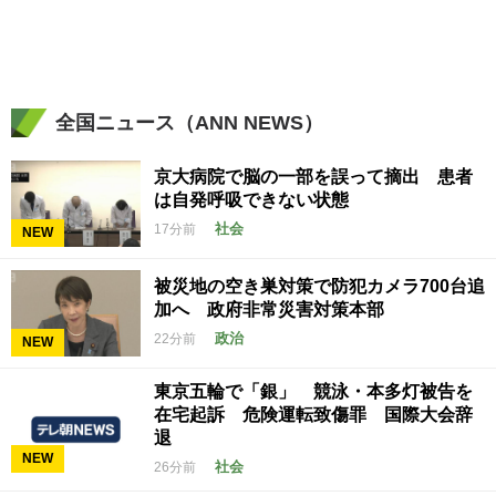
全国ニュース（ANN NEWS）
京大病院で脳の一部を誤って摘出 患者
は自発呼吸できない状態
社会
17分前
NEW
被災地の空き巣対策で防犯カメラ700台追
加へ 政府非常災害対策本部
政治
22分前
NEW
東京五輪で「銀」 競泳・本多灯被告を
在宅起訴 危険運転致傷罪 国際大会辞
退
NEW
社会
26分前