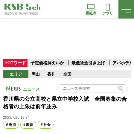
番組表
アプリ
株式会社 瀬戸内海放送
HOTワード
予定価格漏えいか
最低賃金引き上げ
アパホテル
エリア
岡山
香川
全国
ニュース
香川県の公立高校と県立中学校入試 全国募集の合
格者の上限は前年並み
2023/7/25 18:34
香川
教育
社会