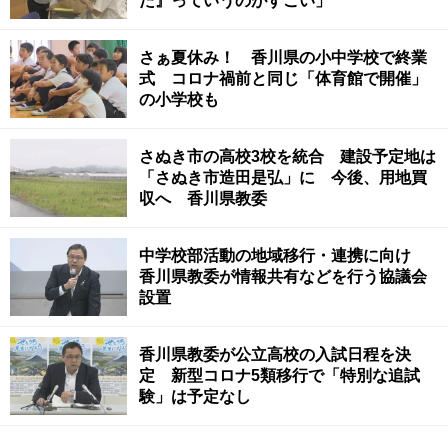
た』っていうのがすごい」
さぁ夏休み！ 香川県の小中学校で終業
式 コロナ禍前と同じ「体育館で開催」
の小学校も
さぬき市の高校3校を統合 建設予定地は
「さぬき市造田是弘」に 今後、用地買
収へ 香川県教委
中学校部活動の地域移行・連携に向け
香川県教委が情報共有などを行う協議会
設置
香川県教委が公立高校の入試日程を決
定 新型コロナ5類移行で「特別な追試
験」は予定なし