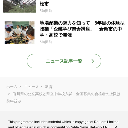
松市
5時間前
地場産業の魅力を知って 5年目の体験型
授業「企業学び楽舎講座」 倉敷市の中
学・高校で開催
5時間前
ニュース記事一覧
ホーム
ニュース
教育
香川県の公立高校と県立中学校入試 全国募集の合格者の上限は
前年並み
This programme includes material which is copyright of Reuters Limited
and
other material which is copyright of Cable News Network LP, LLLP