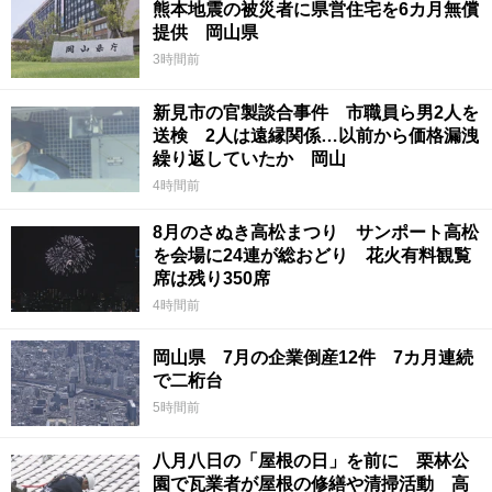
熊本地震の被災者に県営住宅を6カ月無償
提供 岡山県
3時間前
新見市の官製談合事件 市職員ら男2人を
送検 2人は遠縁関係…以前から価格漏洩
繰り返していたか 岡山
4時間前
8月のさぬき高松まつり サンポート高松
を会場に24連が総おどり 花火有料観覧
席は残り350席
4時間前
岡山県 7月の企業倒産12件 7カ月連続
で二桁台
5時間前
八月八日の「屋根の日」を前に 栗林公
園で瓦業者が屋根の修繕や清掃活動 高