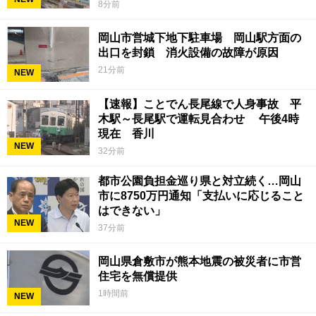
8分前
岡山市営城下地下駐車場 岡山駅方面の
出口を封鎖 消火設備の故障が原因
21分前
NEW
【速報】ことでん長尾線で人身事故 平
木駅～長尾駅で運転見合わせ 午後4時
現在 香川
NEW
32分前
都市公園負担金巡り県と対立続く…岡山
市に8750万円通知「支払いに応じること
はできない」
NEW
37分前
岡山県倉敷市が熊本地震の被災者に市営
住宅を無償提供
1時間前
NEW