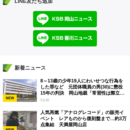
LINE友だち追加
新着ニュース
8～13歳の少年19人にわいせつな行為を
した罪など 元団体職員の男(30)に懲役
15年の判決 岡山地裁「常習性は際立っ
NEW
ていて被害結果も非常に重い」
5分前
人気再燃「アナログレコード」の販売イ
ベント レアものから復刻盤まで…約3万
点集結 天満屋岡山店
NEW