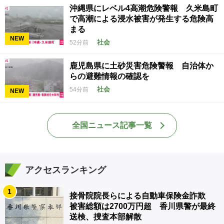
沖縄県にレベル4高潮危険警報 久米島町
で高潮による浸水被害が発生する危険高
まる
NEW
社会
52分前
鹿児島県に土砂災害危険警報 自治体か
らの避難情報の確認を
社会
54分前
NEW
全国ニュース記事一覧
アクセスランキング
1
接骨院院長らによる自動車保険金詐欺
被害総額は2700万円超 香川県警が最終
送検、捜査本部解散