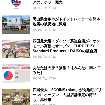
アのチケット完売
2026/8/7(金)17:53
岡山県倉敷市がトイレトレーラーを熊本
地震の被災地に派遣
2026/8/7(金)17:45
四国最大級！ダイソー系複合店がイオン
モール高松にオープン THREEPPY・
Standard Products・DAISOの複合店は
香川県初
2026/8/7(金)17:32
あなたは犬派？猫派？【みんなに聞いて
みた】
2026/8/7(金)17:30
四国最大「3COINS+plus」が丸亀町グリ
ーンにオープン 大型店舗限定の商品
も 高松市