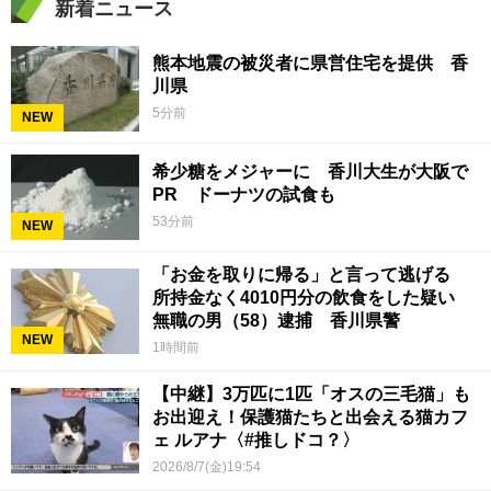
新着ニュース
熊本地震の被災者に県営住宅を提供 香
川県
5分前
NEW
希少糖をメジャーに 香川大生が大阪で
PR ドーナツの試食も
53分前
NEW
「お金を取りに帰る」と言って逃げる
所持金なく4010円分の飲食をした疑い
無職の男（58）逮捕 香川県警
NEW
1時間前
【中継】3万匹に1匹「オスの三毛猫」も
お出迎え！保護猫たちと出会える猫カフ
ェ ルアナ〈#推しドコ？〉
2026/8/7(金)19:54