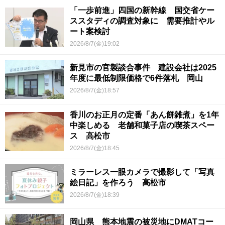
「一歩前進」四国の新幹線 国交省ケー
ススタディの調査対象に 需要推計やル
ート案検討
2026/8/7(金)19:02
新見市の官製談合事件 建設会社は2025
年度に最低制限価格で6件落札 岡山
2026/8/7(金)18:57
香川のお正月の定番「あん餅雑煮」を1年
中楽しめる 老舗和菓子店の喫茶スペー
ス 高松市
2026/8/7(金)18:45
ミラーレス一眼カメラで撮影して「写真
絵日記」を作ろう 高松市
2026/8/7(金)18:39
岡山県 熊本地震の被災地にDMATコー