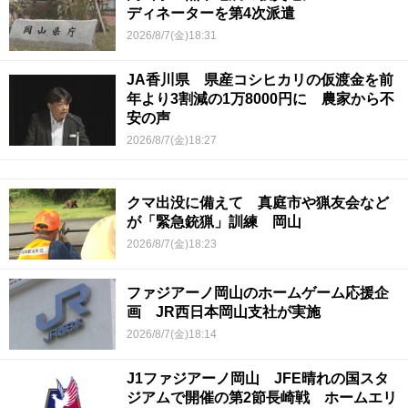
ディネーターを第4次派遣
2026/8/7(金)18:31
JA香川県 県産コシヒカリの仮渡金を前
年より3割減の1万8000円に 農家から不
安の声
2026/8/7(金)18:27
クマ出没に備えて 真庭市や猟友会など
が「緊急銃猟」訓練 岡山
2026/8/7(金)18:23
ファジアーノ岡山のホームゲーム応援企
画 JR西日本岡山支社が実施
2026/8/7(金)18:14
J1ファジアーノ岡山 JFE晴れの国スタ
ジアムで開催の第2節長崎戦 ホームエリ