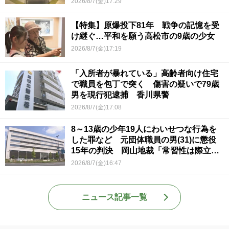
2026/8/7(金)17:29
【特集】原爆投下81年 戦争の記憶を受
け継ぐ…平和を願う高松市の9歳の少女
2026/8/7(金)17:19
「入所者が暴れている」高齢者向け住宅
で職員を包丁で突く 傷害の疑いで79歳
男を現行犯逮捕 香川県警
2026/8/7(金)17:08
8～13歳の少年19人にわいせつな行為を
した罪など 元団体職員の男(31)に懲役
15年の判決 岡山地裁「常習性は際立っ
ていて被害結果も非常に重い」
2026/8/7(金)16:47
ニュース記事一覧