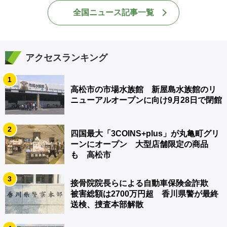
全国ニュース記事一覧
アクセスランキング
1
高松市の市場水族館 新屋島水族館のリ
ニューアルオープンに向け9月28日で閉館
2
四国最大「3COINS+plus」が丸亀町グリ
ーンにオープン 大型店舗限定の商品
も 高松市
3
接骨院院長らによる自動車保険金詐欺
被害総額は2700万円超 香川県警が最終
送検、捜査本部解散