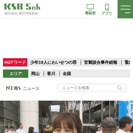
番組表
アプリ
株式会社 瀬戸内海放送
HOTワード
少年19人にわいせつの罪
官製談合事件続報
緊急
エリア
岡山
香川
全国
ニュース