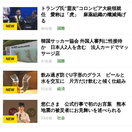
トランプ氏“盟友”コロンビア大統領就
任 愛称は「虎」 麻薬組織の殲滅掲げ
る
NEW
国際
46分前
韓国サッカー協会 外国人審判に性接待
か 日本人2人を含む 法人カードでマッ
サージ店
NEW
国際
47分前
飲み過ぎ防ぐU字形のグラス ビールと
水を交互に 片方だけ飲むと傾く仕組み
経済
51分前
NEW
悠仁さま 公式行事で初のお言葉 熊本
地震の被災者にお見舞いを述べられる
社会
53分前
NEW