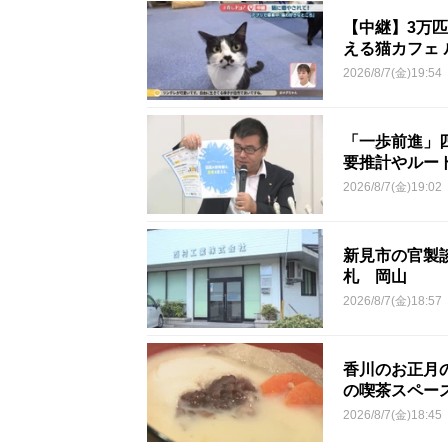
【中継】3万
える猫カフェ 
2026/8/7(金)19:54
「一歩前進」
要推計やルー
2026/8/7(金)19:02
新見市の官製談
札 岡山
2026/8/7(金)18:57
香川のお正月
の喫茶スペー
2026/8/7(金)18:45