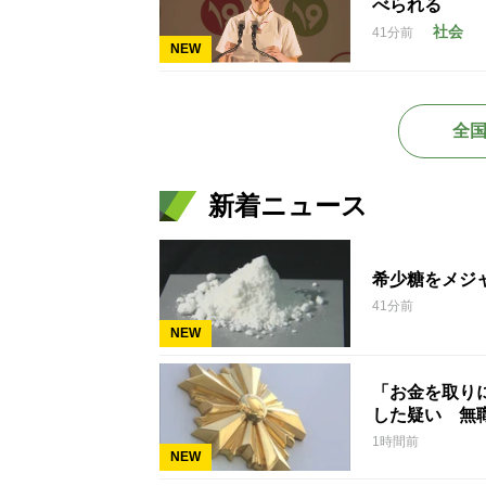
べられる
社会
41分前
NEW
全
新着ニュース
希少糖をメジ
41分前
NEW
「お金を取り
した疑い 無
1時間前
NEW