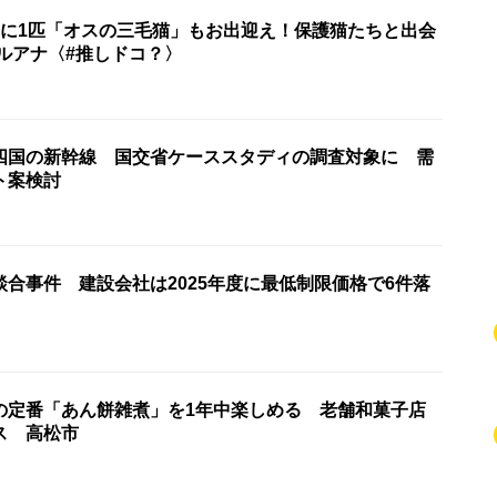
匹に1匹「オスの三毛猫」もお出迎え！保護猫たちと出会
ルアナ〈#推しドコ？〉
四国の新幹線 国交省ケーススタディの調査対象に 需
ト案検討
合事件 建設会社は2025年度に最低制限価格で6件落
の定番「あん餅雑煮」を1年中楽しめる 老舗和菓子店
ス 高松市