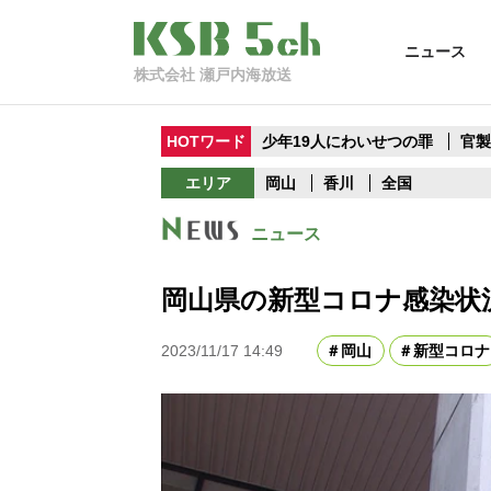
ニュース
株式会社 瀬戸内海放送
HOTワード
少年19人にわいせつの罪
官
エリア
岡山
香川
全国
ニュース
岡山県の新型コロナ感染状況
2023/11/17 14:49
岡山
新型コロナ