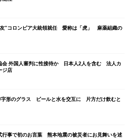
盟友”コロンビア大統領就任 愛称は「虎」 麻薬組織の
協会 外国人審判に性接待か 日本人2人を含む 法人カ
ージ店
U字形のグラス ビールと水を交互に 片方だけ飲むと
式行事で初のお言葉 熊本地震の被災者にお見舞いを述