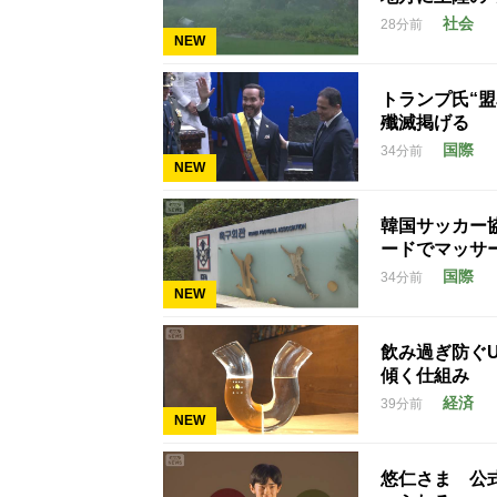
社会
28分前
NEW
トランプ氏“
殲滅掲げる
国際
34分前
NEW
韓国サッカー
ードでマッサ
国際
34分前
NEW
飲み過ぎ防ぐ
傾く仕組み
経済
39分前
NEW
悠仁さま 公