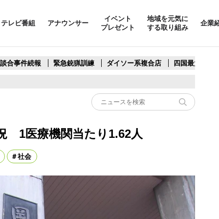
イベント
地域を元気に
テレビ番組
アナウンサー
企業
プレゼント
する取り組み
製談合事件続報
緊急銃猟訓練
ダイソー系複合店
四国最大スリ
 1医療機関当たり1.62人
社会