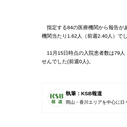
指定する84の医療機関から報告があっ
機関当たり1.62人（前週2.40人）で
11月15日時点の入院患者数は79
せんでした(前週0人)。
執筆：KSB報道
岡山・香川エリアを中心に日