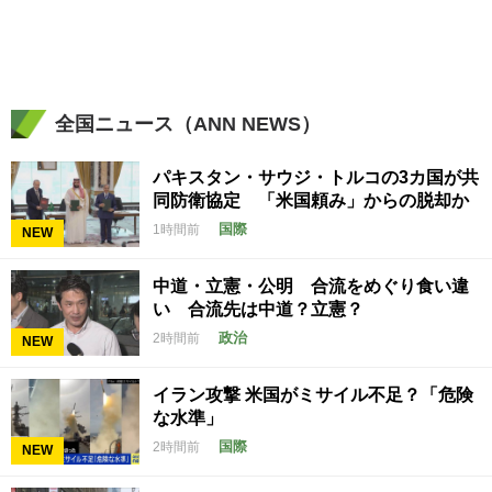
全国ニュース（ANN NEWS）
パキスタン・サウジ・トルコの3カ国が共
同防衛協定 「米国頼み」からの脱却か
国際
1時間前
NEW
中道・立憲・公明 合流をめぐり食い違
い 合流先は中道？立憲？
政治
2時間前
NEW
イラン攻撃 米国がミサイル不足？「危険
な水準」
国際
2時間前
NEW