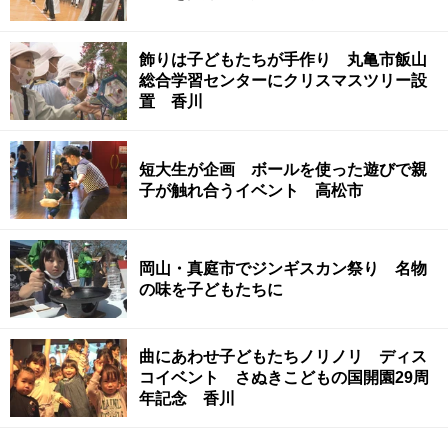
飾りは子どもたちが手作り 丸亀市飯山
総合学習センターにクリスマスツリー設
置 香川
短大生が企画 ボールを使った遊びで親
子が触れ合うイベント 高松市
岡山・真庭市でジンギスカン祭り 名物
の味を子どもたちに
曲にあわせ子どもたちノリノリ ディス
コイベント さぬきこどもの国開園29周
年記念 香川