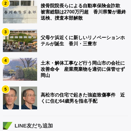
2
接骨院院長らによる自動車保険金詐欺
被害総額は2700万円超 香川県警が最終
送検、捜査本部解散
3
父母ケ浜近くに新しいリノベーションホ
テルが誕生 香川・三豊市
4
土木・解体工事など行う岡山市の会社に
改善命令 産業廃棄物を適切に保管せず
岡山
5
高松市の住宅で起きた強盗致傷事件 近
くに住む64歳男を指名手配
LINE友だち追加