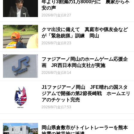
年より3割減の1万8000円に 農家から不
安の声
2026/8/7(金)18:27
クマ出没に備えて 真庭市や猟友会など
が「緊急銃猟」訓練 岡山
2026/8/7(金)18:23
ファジアーノ岡山のホームゲーム応援企
画 JR西日本岡山支社が実施
2026/8/7(金)18:14
J1ファジアーノ岡山 JFE晴れの国スタ
ジアムで開催の第2節長崎戦 ホームエリ
アのチケット完売
2026/8/7(金)17:53
岡山県倉敷市がトイレトレーラーを熊本
地震の被災地に派遣