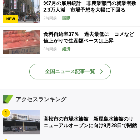
米7月の雇用統計 非農業部門の就業者数
2.3万人減 市場予想を大幅に下回る
国際
2時間前
NEW
食料自給率37％ 過去最低に コメなど
値上がりで生産額ベースは上昇
経済
3時間前
全国ニュース記事一覧
アクセスランキング
1
高松市の市場水族館 新屋島水族館のリ
ニューアルオープンに向け9月28日で閉館