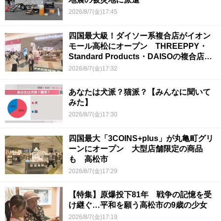
2026/8/7(金)17:45
四国最大級！ダイソー系複合店がイオン
モール高松にオープン THREEPPY・
Standard Products・DAISOの複合店は
香川県初
2026/8/7(金)17:32
あなたは犬派？猫派？【みんなに聞いて
みた】
2026/8/7(金)17:30
四国最大「3COINS+plus」が丸亀町グリ
ーンにオープン 大型店舗限定の商品
も 高松市
2026/8/7(金)17:29
【特集】原爆投下81年 戦争の記憶を受
け継ぐ…平和を願う高松市の9歳の少女
2026/8/7(金)17:19