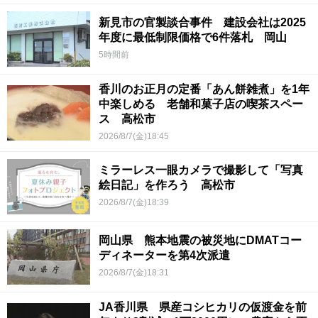
新見市の官製談合事件 建設会社は2025
年度に最低制限価格で6件落札 岡山
5時間前
香川のお正月の定番「あん餅雑煮」を1年
中楽しめる 老舗和菓子店の喫茶スペー
ス 高松市
2026/8/7(金)18:45
ミラーレス一眼カメラで撮影して「写真
絵日記」を作ろう 高松市
2026/8/7(金)18:39
岡山県 熊本地震の被災地にDMATコー
ディネーターを第4次派遣
2026/8/7(金)18:31
JA香川県 県産コシヒカリの仮渡金を前