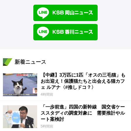
新着ニュース
【中継】3万匹に1匹「オスの三毛猫」も
お出迎え！保護猫たちと出会える猫カフ
ェ ルアナ〈#推しドコ？〉
4時間前
「一歩前進」四国の新幹線 国交省ケー
ススタディの調査対象に 需要推計やル
ート案検討
5時間前