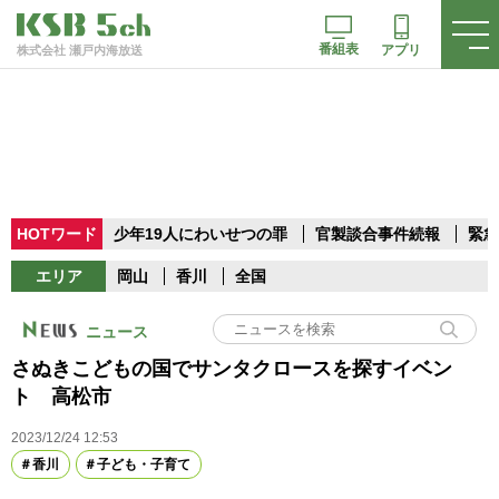
番組表
アプリ
株式会社 瀬戸内海放送
HOTワード
少年19人にわいせつの罪
官製談合事件続報
緊急
エリア
岡山
香川
全国
ニュース
さぬきこどもの国でサンタクロースを探すイベン
ト 高松市
2023/12/24 12:53
香川
子ども・子育て