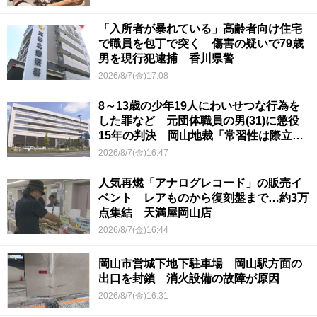
「入所者が暴れている」高齢者向け住宅
で職員を包丁で突く 傷害の疑いで79歳
男を現行犯逮捕 香川県警
2026/8/7(金)17:08
8～13歳の少年19人にわいせつな行為を
した罪など 元団体職員の男(31)に懲役
15年の判決 岡山地裁「常習性は際立っ
ていて被害結果も非常に重い」
2026/8/7(金)16:47
人気再燃「アナログレコード」の販売イ
ベント レアものから復刻盤まで…約3万
点集結 天満屋岡山店
2026/8/7(金)16:44
岡山市営城下地下駐車場 岡山駅方面の
出口を封鎖 消火設備の故障が原因
2026/8/7(金)16:31