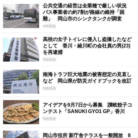
公共交通の経営は全業種で厳しい状況
バス事業者の約7割が路線の維持「困
難」 岡山市のシンクタンクが調査
4時間前
高校の女子トイレに侵入し盗撮したなど
として 香川・綾川町の会社員の男(23)
を再逮捕
5時間前
南海トラフ巨大地震の被害想定の見直し
など 岡山県が防災ガイドブックを改訂
5時間前
アイデアを9月7日から募集 讃岐餃子コ
ンテスト「SANUKI GYO1 GP」香川
5時間前
岡山市役所 新庁舎テラスを一般開放 8