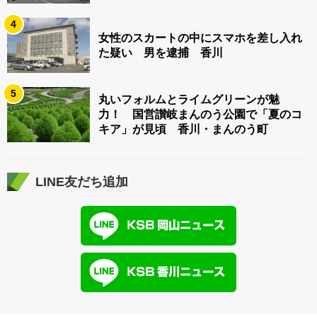
4
女性のスカートの中にスマホを差し入れ
た疑い 男を逮捕 香川
5
丸いフォルムとライムグリーンが魅
力！ 国営讃岐まんのう公園で「夏のコ
キア」が見頃 香川・まんのう町
LINE友だち追加