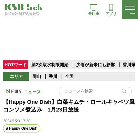
番組表
アプリ
株式会社 瀬戸内海放送
HOTワード
第2次取水制限開始
少雨が新米にも影響
香川県
エリア
岡山
香川
全国
ニュース
【Happy One Dish】白菜キムチ・ロールキャベツ風
コンソメ煮込み 1月23日放送
2024/1/23 17:30
Happy One Dish