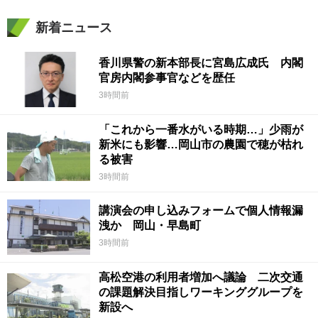
新着ニュース
香川県警の新本部長に宮島広成氏 内閣
官房内閣参事官などを歴任
3時間前
「これから一番水がいる時期…」少雨が
新米にも影響…岡山市の農園で穂が枯れ
る被害
3時間前
講演会の申し込みフォームで個人情報漏
洩か 岡山・早島町
3時間前
高松空港の利用者増加へ議論 二次交通
の課題解決目指しワーキンググループを
新設へ