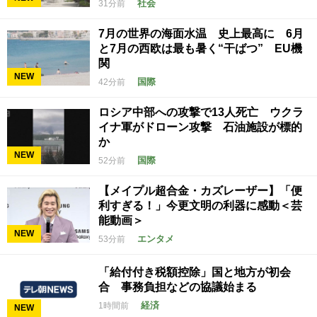
社会
31分前
7月の世界の海面水温 史上最高に 6月
と7月の西欧は最も暑く“干ばつ” EU機
関
NEW
国際
42分前
ロシア中部への攻撃で13人死亡 ウクラ
イナ軍がドローン攻撃 石油施設が標的
か
NEW
国際
52分前
【メイプル超合金・カズレーザー】「便
利すぎる！」今更文明の利器に感動＜芸
能動画＞
NEW
エンタメ
53分前
「給付付き税額控除」国と地方が初会
合 事務負担などの協議始まる
経済
1時間前
NEW