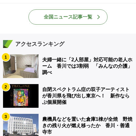
全国ニュース記事一覧
アクセスランキング
1
夫婦一緒に「2人部屋」対応可能の老人ホ
ーム 香川では3割弱 「みんなの介護」
調べ
2
自閉スペクトラム症の双子アーティスト
が香川県を飛び出し東京へ！ 新作なら
ぶ個展開催
3
農機具などを置いた倉庫1棟が全焼 野焼
きの残り火が燃え移ったか 香川・善通
寺市