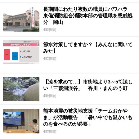
長期間にわたり複数の職員にパワハラ
東備消防組合消防本部の管理職を懲戒処
分 岡山
4時間前
節水対策してますか？【みんなに聞いて
みた】
4時間前
【涼を求めて…】市街地より3～5℃涼し
い「三霞洞渓谷」 香川・まんのう町
4時間前
熊本地震の被災地支援「チームおかや
ま」が活動報告 「暑い中でも温かいも
のを食べるのが必要」
4時間前