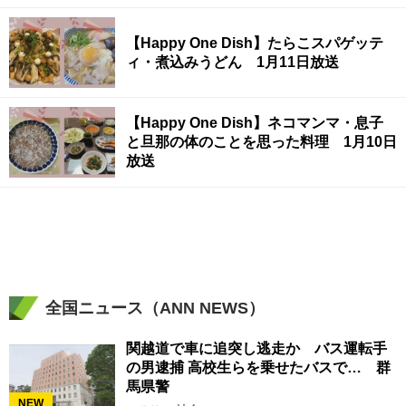
理 1月15日放送
【Happy One Dish】たらこスパゲッテ
ィ・煮込みうどん 1月11日放送
【Happy One Dish】ネコマンマ・息子
と旦那の体のことを思った料理 1月10日
放送
全国ニュース（ANN NEWS）
関越道で車に追突し逃走か バス運転手
の男逮捕 高校生らを乗せたバスで… 群
馬県警
NEW