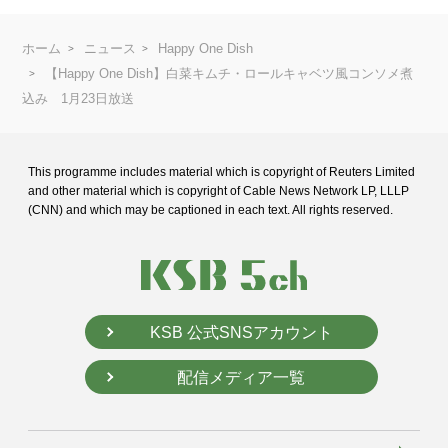
ホーム
ニュース
Happy One Dish
【Happy One Dish】白菜キムチ・ロールキャベツ風コンソメ煮
込み 1月23日放送
This programme includes material which is copyright of Reuters Limited
and
other material which is copyright of Cable News Network LP, LLLP
(CNN) and
which may be captioned in each text. All rights reserved.
KSB 公式SNSアカウント
配信メディア一覧