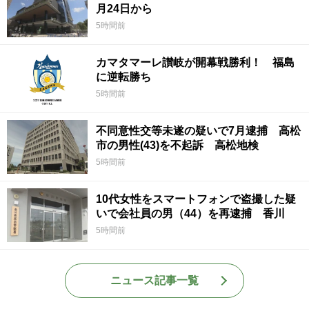
月24日から
5時間前
カマタマーレ讃岐が開幕戦勝利！ 福島
に逆転勝ち
5時間前
不同意性交等未遂の疑いで7月逮捕 高松
市の男性(43)を不起訴 高松地検
5時間前
10代女性をスマートフォンで盗撮した疑
いで会社員の男（44）を再逮捕 香川
5時間前
ニュース記事一覧