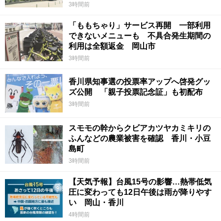
3時間前
「ももちゃり」サービス再開 一部利用
できないメニューも 不具合発生期間の
利用は全額返金 岡山市
3時間前
香川県知事選の投票率アップへ啓発グッ
ズ公開 「親子投票記念証」も初配布
3時間前
スモモの幹からクビアカツヤカミキリの
ふんなどの農業被害を確認 香川・小豆
島町
3時間前
【天気予報】台風15号の影響…熱帯低気
圧に変わっても12日午後は雨が降りやす
い 岡山・香川
4時間前