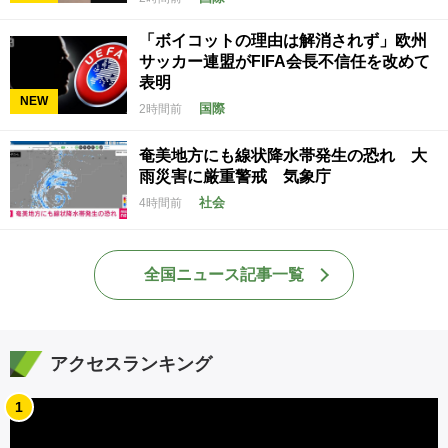
「ボイコットの理由は解消されず」欧州
サッカー連盟がFIFA会長不信任を改めて
表明
NEW
国際
2時間前
奄美地方にも線状降水帯発生の恐れ 大
雨災害に厳重警戒 気象庁
社会
4時間前
全国ニュース記事一覧
アクセスランキング
1