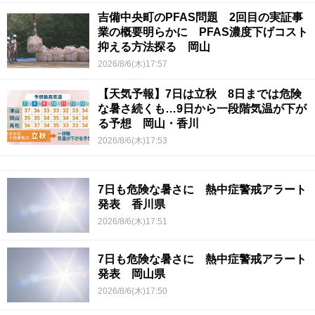
吉備中央町のPFAS問題 2回目の実証事
業の概要明らかに PFAS濃度下げコスト
抑える方法探る 岡山
2026/8/6(木)17:57
【天気予報】7日は立秋 8日までは危険
な暑さ続くも…9日から一段階気温が下が
る予想 岡山・香川
2026/8/6(木)17:53
7日も危険な暑さに 熱中症警戒アラート
発表 香川県
2026/8/6(木)17:51
7日も危険な暑さに 熱中症警戒アラート
発表 岡山県
2026/8/6(木)17:50