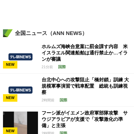
全国ニュース（ANN NEWS）
ホルムズ海峡合意案に罰金課す内容 米
イスラエル関連船舶は通行禁止か…イラ
ンが審議
NEW
国際
21分前
台北中心への攻撃阻止「橋封鎖」訓練 大
規模軍事演習で戦車配置 総統も訓練視
察
NEW
国際
2時間前
フーシ派がイエメン政府軍部隊攻撃 サ
ウジアラビアが支援で「攻撃激化の準
備」と主張
NEW
国際
2時間前