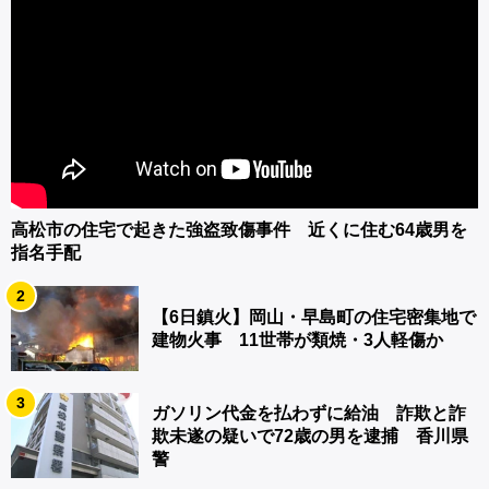
高松市の住宅で起きた強盗致傷事件 近くに住む64歳男を
指名手配
2
【6日鎮火】岡山・早島町の住宅密集地で
建物火事 11世帯が類焼・3人軽傷か
3
ガソリン代金を払わずに給油 詐欺と詐
欺未遂の疑いで72歳の男を逮捕 香川県
警