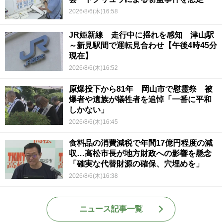
2026/8/6(木)16:58
JR姫新線 走行中に揺れを感知 津山駅
～新見駅間で運転見合わせ【午後4時45分
現在】
2026/8/6(木)16:52
原爆投下から81年 岡山市で慰霊祭 被
爆者や遺族が犠牲者を追悼「一番に平和
しかない」
2026/8/6(木)16:45
食料品の消費減税で年間17億円程度の減
収…高松市長が地方財政への影響を懸念
「確実な代替財源の確保、穴埋めを」
2026/8/6(木)16:38
ニュース記事一覧