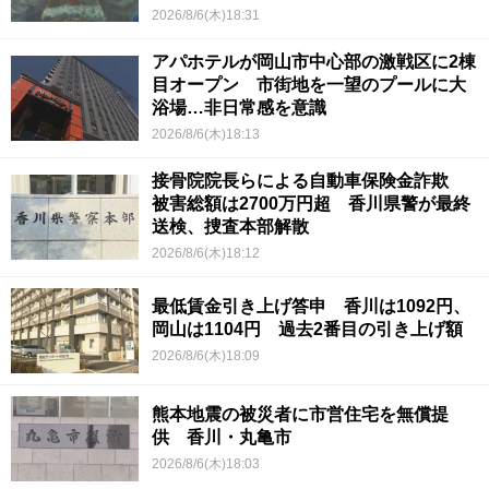
2026/8/6(木)18:31
アパホテルが岡山市中心部の激戦区に2棟
目オープン 市街地を一望のプールに大
浴場…非日常感を意識
2026/8/6(木)18:13
接骨院院長らによる自動車保険金詐欺
被害総額は2700万円超 香川県警が最終
送検、捜査本部解散
2026/8/6(木)18:12
最低賃金引き上げ答申 香川は1092円、
岡山は1104円 過去2番目の引き上げ額
2026/8/6(木)18:09
熊本地震の被災者に市営住宅を無償提
供 香川・丸亀市
2026/8/6(木)18:03