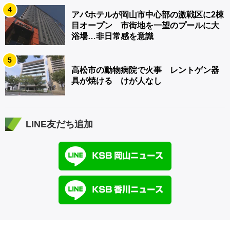
4
アパホテルが岡山市中心部の激戦区に2棟
目オープン 市街地を一望のプールに大
浴場…非日常感を意識
5
高松市の動物病院で火事 レントゲン器
具が焼ける けが人なし
LINE友だち追加