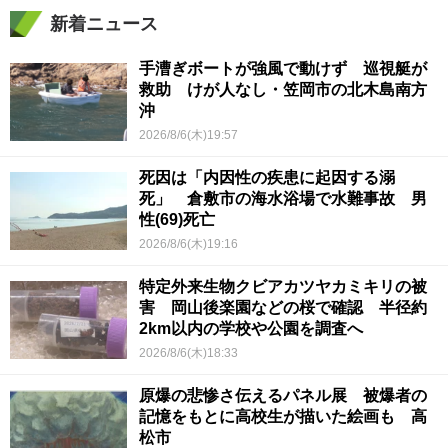
新着ニュース
手漕ぎボートが強風で動けず 巡視艇が
救助 けが人なし・笠岡市の北木島南方
沖
2026/8/6(木)19:57
死因は「内因性の疾患に起因する溺
死」 倉敷市の海水浴場で水難事故 男
性(69)死亡
2026/8/6(木)19:16
特定外来生物クビアカツヤカミキリの被
害 岡山後楽園などの桜で確認 半径約
2km以内の学校や公園を調査へ
2026/8/6(木)18:33
原爆の悲惨さ伝えるパネル展 被爆者の
記憶をもとに高校生が描いた絵画も 高
松市