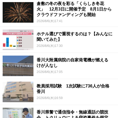
倉敷の冬の夜を彩る「くらしき冬花
火」 12月3日に開催予定 8月1日から
クラウドファンディングも開始
2026/8/6(木)17:41
ホテル選びで重視するのは？【みんなに
聞いてみた】
2026/8/6(木)17:30
香川大附属病院の自家発電機が燃える
けが人なし
2026/8/6(木)17:05
教員採用試験 1次試験に736人が合格
香川
2026/8/6(木)16:59
香川県警で通信指令・無線通話の競技
会 トクリュウによる窃盗事件を想定