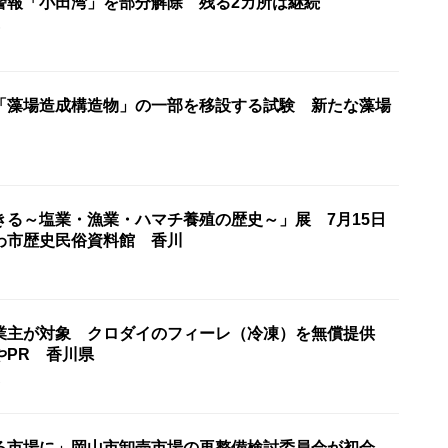
警報「小田湾」を部分解除 残る2カ所は継続
6
「藻場造成構造物」の一部を移設する試験 新たな藻場
きる～塩業・漁業・ハマチ養殖の歴史～」展 7月15日
わ市歴史民俗資料館 香川
業主が対象 クロダイのフィーレ（冷凍）を無償提供
やPR 香川県
2
る市場に」岡山市卸売市場の再整備検討委員会が初会