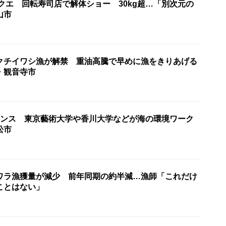
 クエ 回転寿司店で解体ショー 30kg超…「別次元の
山市
8
クチイワシ漁が解禁 重油高騰で早めに漁をきりあげる
・観音寺市
3
エンス 東京藝術大学や香川大学などが海の環境ワーク
松市
ワラ漁獲量が減少 前年同期の約半減…漁師「これだけ
ことはない」
7