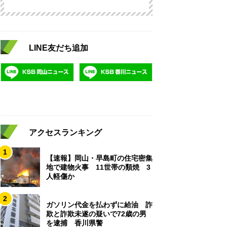
LINE友だち追加
アクセスランキング
1
【速報】岡山・早島町の住宅密集
地で建物火事 11世帯の類焼 3
人軽傷か
2
ガソリン代金を払わずに給油 詐
欺と詐欺未遂の疑いで72歳の男
を逮捕 香川県警