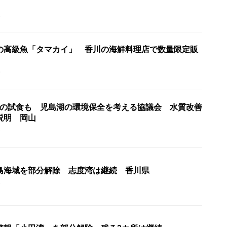
1
幻の高級魚「タマカイ」 香川の海鮮料理店で数量限定販
9
」の試食も 児島湖の環境保全を考える協議会 水質改善
説明 岡山
3
島海域を部分解除 志度湾は継続 香川県
6