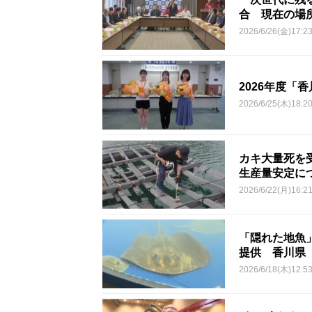
合 現在の場
2026/6/26(金)17:2
2026年度「
2026/6/25(木)18:2
カキ大量死を
生産量安定に
2026/6/22(月)16:2
「隠れた地魚
提供 香川県
2026/6/18(木)12:5