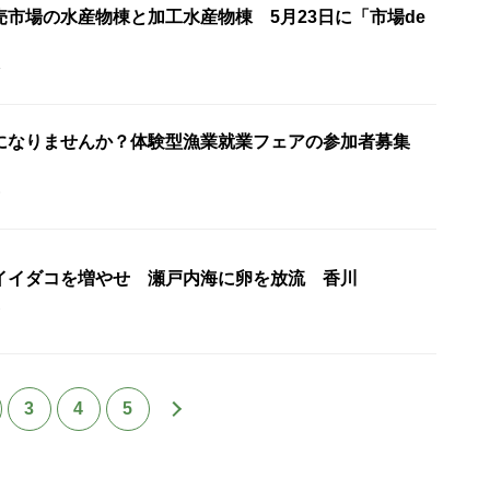
市場の水産物棟と加工水産物棟 5月23日に「市場de
4
になりませんか？体験型漁業就業フェアの参加者募集
6
イイダコを増やせ 瀬戸内海に卵を放流 香川
1
3
4
5