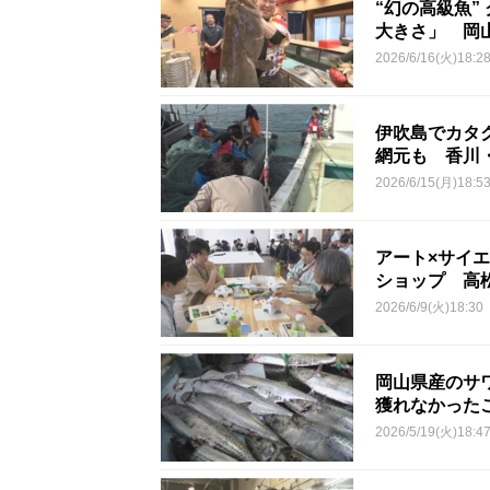
“幻の高級魚”
大きさ」 岡
2026/6/16(火)18:2
伊吹島でカタ
網元も 香川
2026/6/15(月)18:5
アート×サイ
ショップ 高
2026/6/9(火)18:30
岡山県産のサ
獲れなかった
2026/5/19(火)18:4