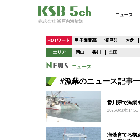
ニュース
株式会社 瀬戸内海放送
HOTワード
甲子園開幕
瀬戸芸
お盆
エリア
岡山
香川
全国
ニュース
#漁業のニュース記事
香川県で漁業
2026/8/5(水)14:51
海藻育てる構