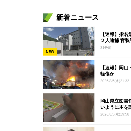
新着ニュース
【速報】指名
２人逮捕 官
21分前
NEW
【速報】岡山
軽傷か
2026/8/5(水)21:33
岡山県立図書
いように本を
2026/8/5(水)19:58