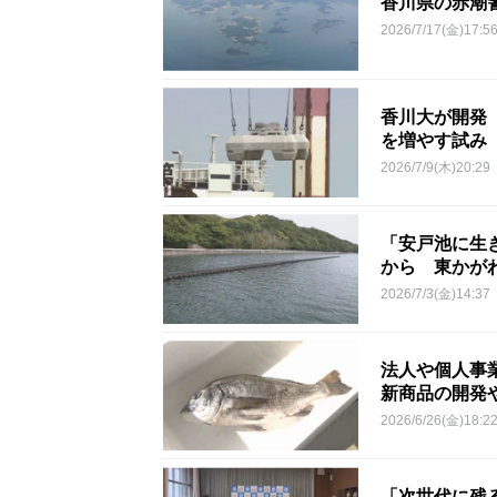
香川県の赤潮
2026/7/17(金)17:5
香川大が開発
を増やす試み
2026/7/9(木)20:29
「安戸池に生
から 東かが
2026/7/3(金)14:37
法人や個人事
新商品の開発
2026/6/26(金)18:2
「次世代に残