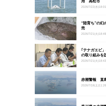
用 高松市
2026/7/22(水)18:0
“陸育ち”の
売
2026/7/21(火)18:4
｢テナガエビ
の取り組みを
2026/7/21(火)18:4
赤潮警報 直
2026/7/18(土)11:2