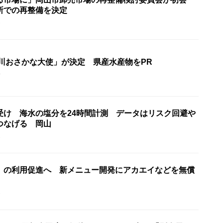
所での再整備を決定
3
香川おさかな大使」が決定 県産水産物をPR
0
受け 海水の塩分を24時間計測 データはリスク回避や
つなげる 岡山
1
」の利用促進へ 新メニュー開発にアカエイなどを無償
3