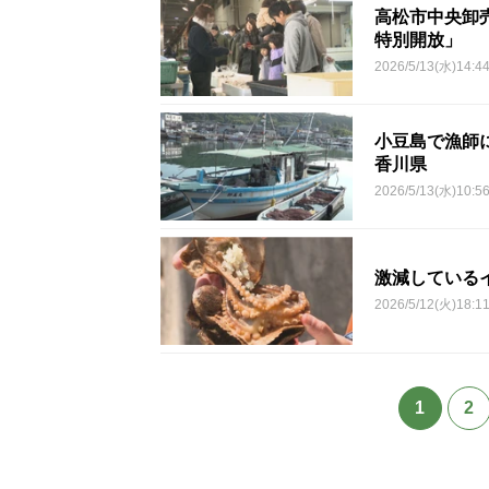
高松市中央卸売
特別開放」
2026/5/13(水)14:4
小豆島で漁師
香川県
2026/5/13(水)10:5
激減している
2026/5/12(火)18:1
1
2