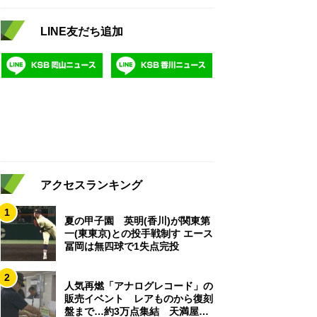
LINE友だち追加
アクセスランキング
1
夏の甲子園 英明(香川)が関東第
一(東東京)との投手戦制す エース
冨岡は無四球で1失点完投
2
人気再燃「アナログレコード」の
販売イベント レアものから復刻
盤まで…約3万点集結 天満屋岡