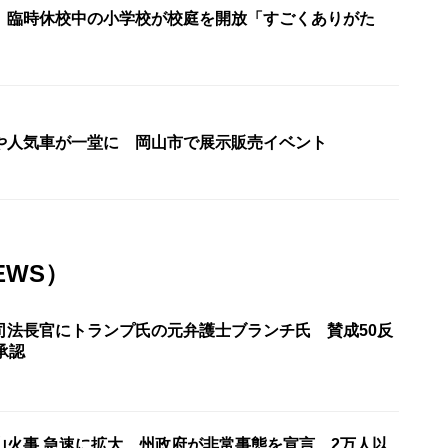
〉臨時休校中の小学校が校庭を開放「すごくありがた
や人気車が一堂に 岡山市で展示販売イベント
EWS）
司法長官にトランプ氏の元弁護士ブランチ氏 賛成50反
承認
山火事 急速に拡大 州政府が非常事態を宣言 2万人以