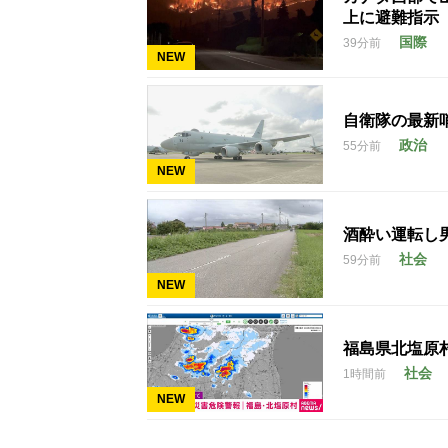
上に避難指示
国際
39分前
NEW
自衛隊の最新
政治
55分前
NEW
酒酔い運転し
社会
59分前
NEW
福島県北塩原
社会
1時間前
NEW