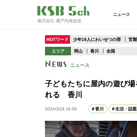
ニュース
株式会社 瀬戸内海放送
HOTワード
少年19人にわいせつの罪
官
エリア
岡山
香川
全国
ニュース
子どもたちに屋内の遊び場
れる 香川
2024/3/24 16:56
香川
生活・話題