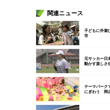
関連ニュース
子どもに外遊
市
元サッカー日
動かす楽しさ
テーマパーク
にぎわう 岡