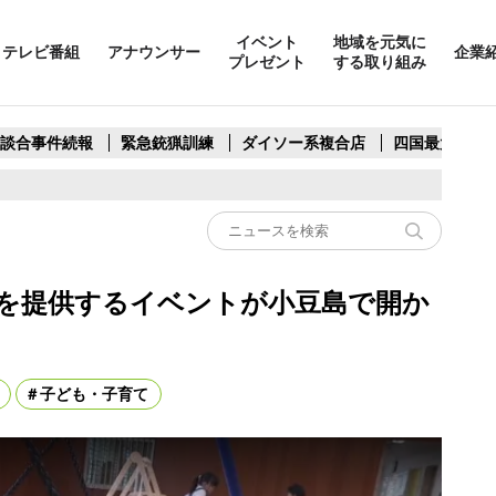
イベント
地域を元気に
テレビ番組
アナウンサー
企業
プレゼント
する取り組み
製談合事件続報
緊急銃猟訓練
ダイソー系複合店
四国最大スリ
を提供するイベントが小豆島で開か
子ども・子育て