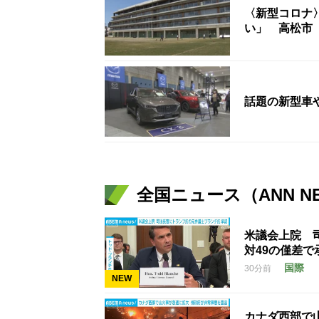
〈新型コロナ
い」 高松市
話題の新型車
全国ニュース（ANN N
米議会上院 
対49の僅差で
国際
30分前
NEW
カナダ西部で