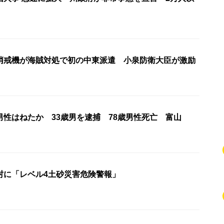
哨戒機が海賊対処で初の中東派遣 小泉防衛大臣が激励
男性はねたか 33歳男を逮捕 78歳男性死亡 富山
村に「レベル4土砂災害危険警報」