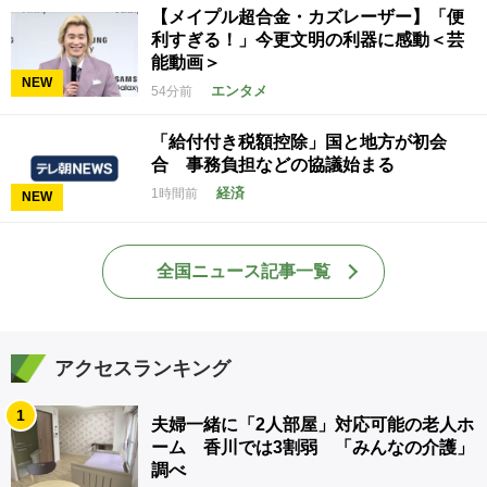
【メイプル超合金・カズレーザー】「便
利すぎる！」今更文明の利器に感動＜芸
能動画＞
NEW
エンタメ
54分前
「給付付き税額控除」国と地方が初会
合 事務負担などの協議始まる
経済
1時間前
NEW
全国ニュース記事一覧
アクセスランキング
1
夫婦一緒に「2人部屋」対応可能の老人ホ
ーム 香川では3割弱 「みんなの介護」
調べ