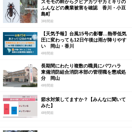
スモモの幹からクビアカツヤカミキリの
ふんなどの農業被害を確認 香川・小豆
島町
3時間前
【天気予報】台風15号の影響…熱帯低気
圧に変わっても12日午後は雨が降りやす
い 岡山・香川
4時間前
長期間にわたり複数の職員にパワハラ
東備消防組合消防本部の管理職を懲戒処
分 岡山
4時間前
節水対策してますか？【みんなに聞いて
みた】
4時間前