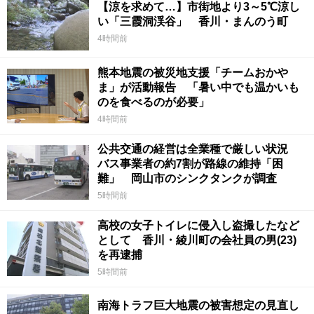
【涼を求めて…】市街地より3～5℃涼し
い「三霞洞渓谷」 香川・まんのう町
4時間前
熊本地震の被災地支援「チームおかや
ま」が活動報告 「暑い中でも温かいも
のを食べるのが必要」
4時間前
公共交通の経営は全業種で厳しい状況
バス事業者の約7割が路線の維持「困
難」 岡山市のシンクタンクが調査
5時間前
高校の女子トイレに侵入し盗撮したなど
として 香川・綾川町の会社員の男(23)
を再逮捕
5時間前
南海トラフ巨大地震の被害想定の見直し