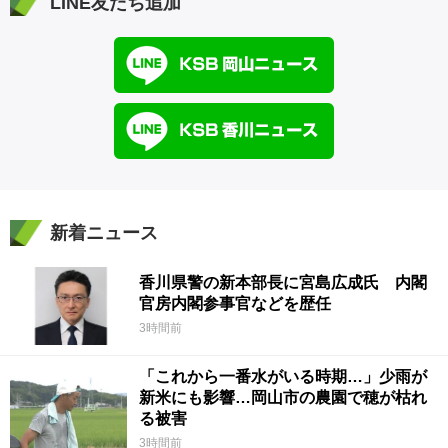
LINE友だち追加
新着ニュース
香川県警の新本部長に宮島広成氏 内閣
官房内閣参事官などを歴任
3時間前
「これから一番水がいる時期…」少雨が
新米にも影響…岡山市の農園で穂が枯れ
る被害
3時間前