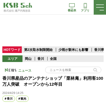
番組表
アプリ
株式会社 瀬戸内海放送
HOTワード
第2次取水制限開始
少雨が新米にも影響
香川県
エリア
岡山
香川
全国
ニュース
香川県産品のアンテナショップ「栗林庵」利用客100
万人突破 オープンから12年目
2024/4/29 14:25
香川
観光