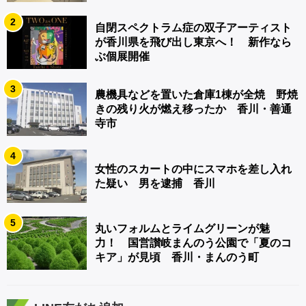
2
自閉スペクトラム症の双子アーティスト
が香川県を飛び出し東京へ！ 新作なら
ぶ個展開催
3
農機具などを置いた倉庫1棟が全焼 野焼
きの残り火が燃え移ったか 香川・善通
寺市
4
女性のスカートの中にスマホを差し入れ
た疑い 男を逮捕 香川
5
丸いフォルムとライムグリーンが魅
力！ 国営讃岐まんのう公園で「夏のコ
キア」が見頃 香川・まんのう町