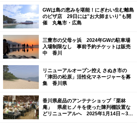
GWは島の恵みを堪能！にぎわい生む離島
のピザ店 29日には"お大師まいり"も開
催 丸亀市・広島
三豊市の父母ヶ浜 2024年GWの駐車場
入場制限なし 事前予約チケットは販売
中 香川
リニューアルオープン控え さぬき市の
「津田の松原」活性化マネージャーを募
集 香川県
香川県産品のアンテナショップ「栗林
庵」 県産ヒノキを使った陳列棚設置な
どリニューアルへ 2025年1月14日～31
日休業