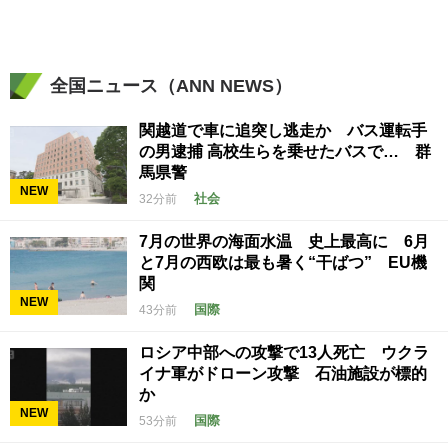
全国ニュース（ANN NEWS）
関越道で車に追突し逃走か バス運転手
の男逮捕 高校生らを乗せたバスで… 群
馬県警
NEW
社会
32分前
7月の世界の海面水温 史上最高に 6月
と7月の西欧は最も暑く“干ばつ” EU機
関
NEW
国際
43分前
ロシア中部への攻撃で13人死亡 ウクラ
イナ軍がドローン攻撃 石油施設が標的
か
NEW
国際
53分前