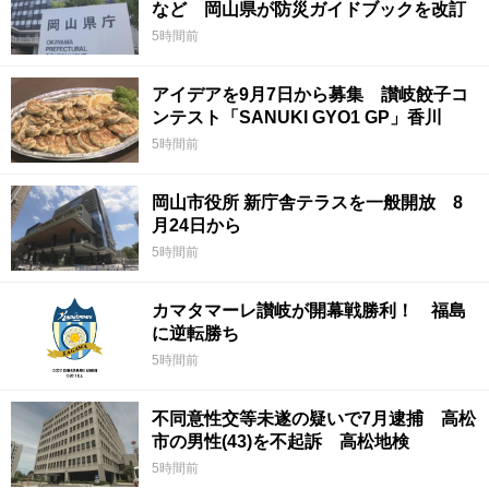
など 岡山県が防災ガイドブックを改訂
5時間前
アイデアを9月7日から募集 讃岐餃子コ
ンテスト「SANUKI GYO1 GP」香川
5時間前
岡山市役所 新庁舎テラスを一般開放 8
月24日から
5時間前
カマタマーレ讃岐が開幕戦勝利！ 福島
に逆転勝ち
5時間前
不同意性交等未遂の疑いで7月逮捕 高松
市の男性(43)を不起訴 高松地検
5時間前