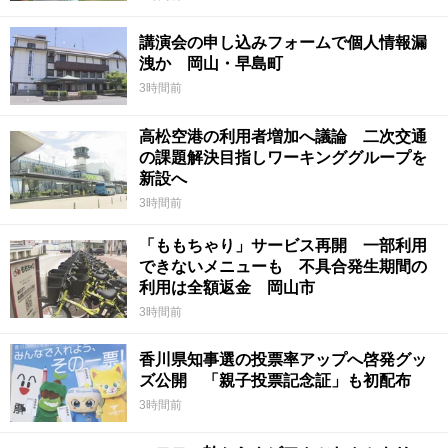
講演会の申し込みフォームで個人情報漏
洩か 岡山・早島町
3時間前
高松空港の利用者増加へ議論 二次交通
の課題解決目指しワーキンググループを
新設へ
3時間前
「ももちゃり」サービス再開 一部利用
できないメニューも 不具合発生期間の
利用は全額返金 岡山市
3時間前
香川県知事選の投票率アップへ啓発グッ
ズ公開 「親子投票記念証」も初配布
3時間前