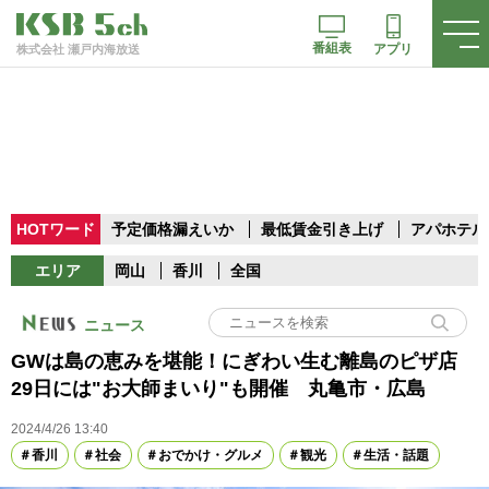
番組表
アプリ
株式会社 瀬戸内海放送
HOTワード
予定価格漏えいか
最低賃金引き上げ
アパホテル
エリア
岡山
香川
全国
ニュース
GWは島の恵みを堪能！にぎわい生む離島のピザ店
29日には"お大師まいり"も開催 丸亀市・広島
2024/4/26 13:40
香川
社会
おでかけ・グルメ
観光
生活・話題