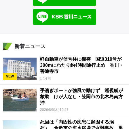
新着ニュース
軽自動車が信号柱に衝突 国道319号が
300mにわたり約4時間通行止め 香川・
善通寺市
NEW
17分前
手漕ぎボートが強風で動けず 巡視艇が
救助 けが人なし・笠岡市の北木島南方
沖
2026/8/6(木)19:57
死因は「内因性の疾患に起因する溺
死」 倉敷市の海水浴場で水難事故 男