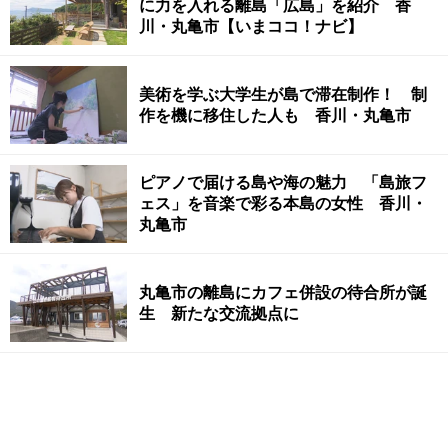
に力を入れる離島「広島」を紹介 香
川・丸亀市【いまココ！ナビ】
美術を学ぶ大学生が島で滞在制作！ 制
作を機に移住した人も 香川・丸亀市
ピアノで届ける島や海の魅力 「島旅フ
ェス」を音楽で彩る本島の女性 香川・
丸亀市
丸亀市の離島にカフェ併設の待合所が誕
生 新たな交流拠点に