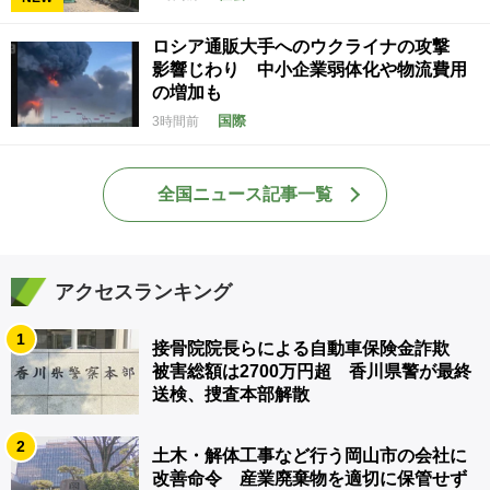
ロシア通販大手へのウクライナの攻撃
影響じわり 中小企業弱体化や物流費用
の増加も
国際
3時間前
全国ニュース記事一覧
アクセスランキング
1
接骨院院長らによる自動車保険金詐欺
被害総額は2700万円超 香川県警が最終
送検、捜査本部解散
2
土木・解体工事など行う岡山市の会社に
改善命令 産業廃棄物を適切に保管せず