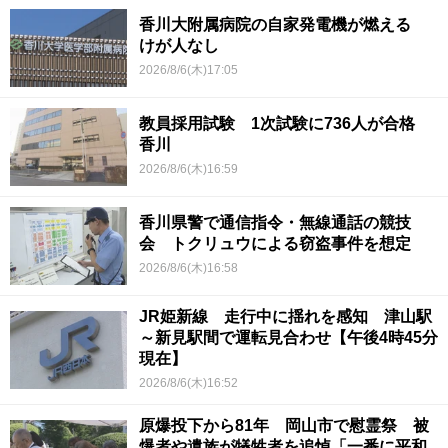
香川大附属病院の自家発電機が燃える
けが人なし
2026/8/6(木)17:05
教員採用試験 1次試験に736人が合格
香川
2026/8/6(木)16:59
香川県警で通信指令・無線通話の競技
会 トクリュウによる窃盗事件を想定
2026/8/6(木)16:58
JR姫新線 走行中に揺れを感知 津山駅
～新見駅間で運転見合わせ【午後4時45分
現在】
2026/8/6(木)16:52
原爆投下から81年 岡山市で慰霊祭 被
爆者や遺族が犠牲者を追悼「一番に平和