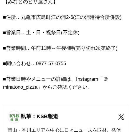
【みなとのピザ屋さん】
■住所…丸亀市広島町江の浦
2-6(
江の浦港待合所併設
)
■
営業日
…
土・日・祝祭日
(
不定休
)
■
営業時間
…
午前
11
時～午後
4
時
(
売り切れ次第終了
)
■
問い合わせ
…0877-57-0755
■営業日時やメニューの詳細は、
Instagram
「＠
minatono_pizza
」からご確認ください。
執筆：KSB報道
岡山・香川エリアを中心に日々ニュースを取材、発信