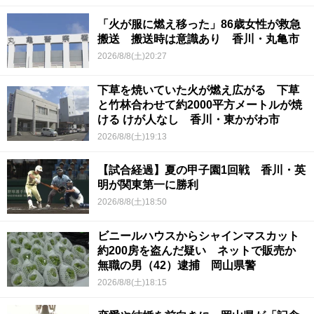
「火が服に燃え移った」86歳女性が救急
搬送 搬送時は意識あり 香川・丸亀市
2026/8/8(土)20:27
下草を焼いていた火が燃え広がる 下草
と竹林合わせて約2000平方メートルが焼
ける けが人なし 香川・東かがわ市
2026/8/8(土)19:13
【試合経過】夏の甲子園1回戦 香川・英
明が関東第一に勝利
2026/8/8(土)18:50
ビニールハウスからシャインマスカット
約200房を盗んだ疑い ネットで販売か
無職の男（42）逮捕 岡山県警
2026/8/8(土)18:15