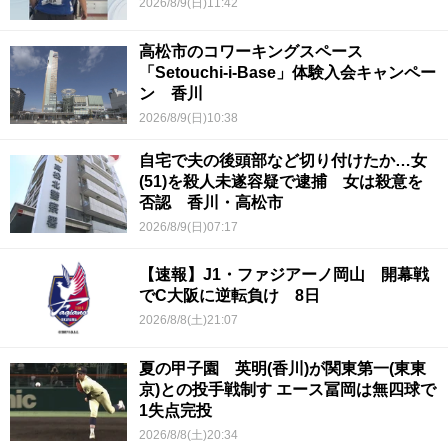
2026/8/9(日)11:42
高松市のコワーキングスペース
「Setouchi-i-Base」体験入会キャンペー
ン 香川
2026/8/9(日)10:38
自宅で夫の後頭部など切り付けたか…女
(51)を殺人未遂容疑で逮捕 女は殺意を
否認 香川・高松市
2026/8/9(日)07:17
【速報】J1・ファジアーノ岡山 開幕戦
でC大阪に逆転負け 8日
2026/8/8(土)21:07
夏の甲子園 英明(香川)が関東第一(東東
京)との投手戦制す エース冨岡は無四球で
1失点完投
2026/8/8(土)20:34