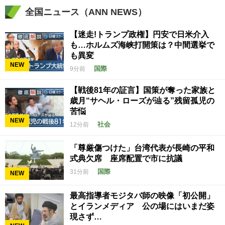
全国ニュース（ANN NEWS）
【迷走!トランプ政権】円安で日米介入
も…ホルムズ海峡打開策は？中間選挙で
も異変
NEW
国際
9分前
【戦後81年の証言】国策が奪った家族と
歳月“サヘル・ローズが辿る”残留孤児の
苦悩
NEW
社会
12分前
「尊厳傷つけた」台湾代表が長崎の平和
式典欠席 座席配置で市に抗議
国際
31分前
NEW
最高指導者モジタバ師の映像「初公開」
とイランメディア 公の場にはいまだ姿
現さず…