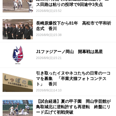
ス田路は粘りの投球で9回途中3失点
2026/8/9(日)15:52
長崎原爆投下から81年 高松市で平和祈
念式 香川
2026/8/9(日)15:38
J1ファジアーノ岡山 開幕戦は黒星
2026/8/9(日)15:21
引き取ったイヌやネコたちの日常の一コ
マを募集 「卒業犬猫フォトコンテス
ト」 香川
2026/8/9(日)14:10
【試合経過】夏の甲子園 岡山学芸館が
鳥取城北に逆転許すも再逆転 終盤にリ
ード広げて初戦突破