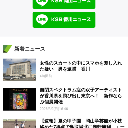
新着ニュース
女性のスカートの中にスマホを差し入れ
た疑い 男を逮捕 香川
4時間前
自閉スペクトラム症の双子アーティスト
が香川県を飛び出し東京へ！ 新作なら
ぶ個展開催
2026/8/9(日)16:46
【速報】夏の甲子園 岡山学芸館が小技
絡めた7得点で鳥取城北に逆転勝利 エー