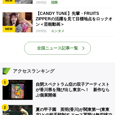
NEW
国際
2時間前
【CANDY TUNE】先輩・FRUITS
ZIPPERの活躍を見て目標地点をロックオ
ン＜芸能動画＞
NEW
エンタメ
2時間前
全国ニュース記事一覧
アクセスランキング
1
自閉スペクトラム症の双子アーティスト
が香川県を飛び出し東京へ！ 新作なら
ぶ個展開催
2
夏の甲子園 英明(香川)が関東第一(東東
京)との投手戦制す エース冨岡は無四球で