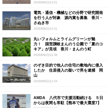
2026/8/9(日)13:31
電気・通信・機械などの分野で研究開発
を行う人が対象 源内賞を募集 香川・
さぬき市
2026/8/9(日)12:41
丸いフォルムとライムグリーンが魅
力！ 国営讃岐まんのう公園で「夏のコ
キア」が見頃 香川・まんのう町
2026/8/9(日)12:36
のぞき目的で他人の住宅の敷地内に侵入
したか 住居侵入の疑いで男を逮捕 岡
山
2026/8/9(日)11:54
AMDA 八代市で支援活動続ける ５日
からは夜間も常駐【熊本で最大震度7】