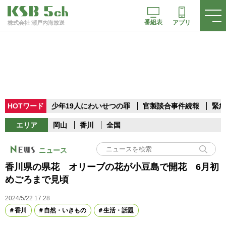
番組表
アプリ
株式会社 瀬戸内海放送
HOTワード
少年19人にわいせつの罪
官製談合事件続報
緊急
エリア
岡山
香川
全国
ニュース
香川県の県花 オリーブの花が小豆島で開花 6月初
めごろまで見頃
2024/5/22 17:28
香川
自然・いきもの
生活・話題