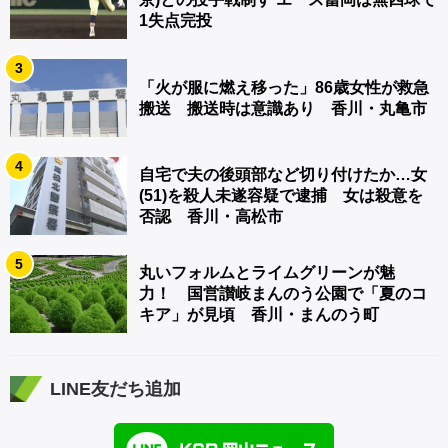
1失点完投
3
「火が服に燃え移った」86歳女性が救急
搬送 搬送時は意識あり 香川・丸亀市
4
自宅で夫の後頭部など切り付けたか…女
(51)を殺人未遂容疑で逮捕 女は殺意を
否認 香川・高松市
5
丸いフォルムとライムグリーンが魅
力！ 国営讃岐まんのう公園で「夏のコ
キア」が見頃 香川・まんのう町
LINE友だち追加