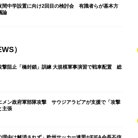
夜間中学設置に向け2回目の検討会 有識者らが基本方
議論
EWS）
攻撃阻止「橋封鎖」訓練 大規模軍事演習で戦車配置 総
エメン政府軍部隊攻撃 サウジアラビアが支援で「攻撃
と主張
の理由は解消されず」欧州サッカー連盟がFIFA会長不信