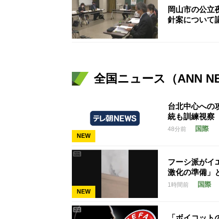
岡山市の公立
針案について
全国ニュース（ANN N
台北中心への
統も訓練視察
国際
48分前
NEW
フーシ派がイ
激化の準備」
国際
1時間前
NEW
「ボイコット