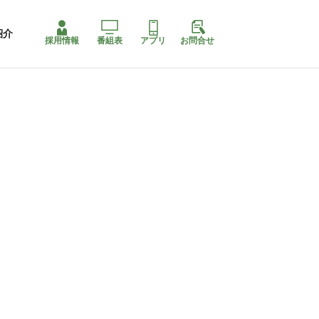
紹介
採用情報
番組表
アプリ
お問合せ
ももちゃり停止