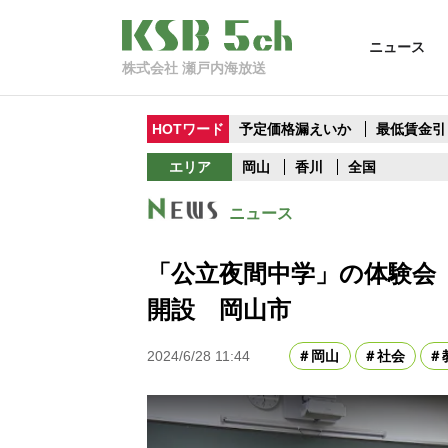
ニュース
株式会社 瀬戸内海放送
HOTワード
予定価格漏えいか
最低賃金引
エリア
岡山
香川
全国
ニュース
「公立夜間中学」の体験会「
開設 岡山市
2024/6/28 11:44
岡山
社会