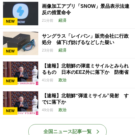
画像加工アプリ「SNOW」景品表示法違
反の措置命令
経済
21分前
NEW
サングラス「レイバン」販売会社に行政
処分 値下げ妨げるなどした疑い
経済
23分前
NEW
【速報】北朝鮮の弾道ミサイルとみられ
るもの 日本のEEZ外に落下か 防衛省
政治
41分前
NEW
【速報】北朝鮮“弾道ミサイル”発射 す
でに落下か
政治
49分前
NEW
全国ニュース記事一覧