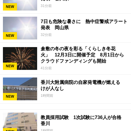
31分前
NEW
7日も危険な暑さに 熱中症警戒アラート
発表 岡山県
32分前
NEW
倉敷の冬の夜を彩る「くらしき冬花
火」 12月3日に開催予定 8月1日から
クラウドファンディングも開始
NEW
41分前
香川大附属病院の自家発電機が燃える
けが人なし
1時間前
NEW
教員採用試験 1次試験に736人が合格
香川
1時間前