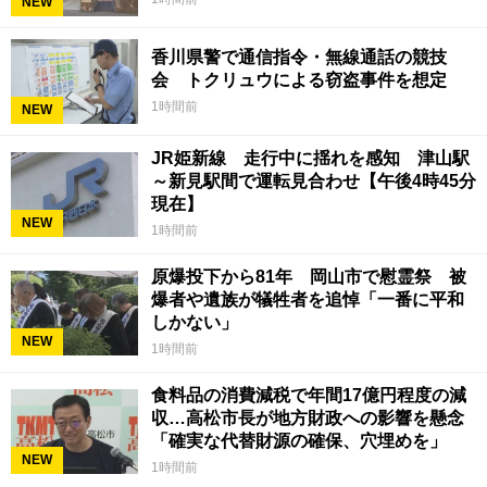
NEW
香川県警で通信指令・無線通話の競技
会 トクリュウによる窃盗事件を想定
1時間前
NEW
JR姫新線 走行中に揺れを感知 津山駅
～新見駅間で運転見合わせ【午後4時45分
現在】
NEW
1時間前
原爆投下から81年 岡山市で慰霊祭 被
爆者や遺族が犠牲者を追悼「一番に平和
しかない」
NEW
1時間前
食料品の消費減税で年間17億円程度の減
収…高松市長が地方財政への影響を懸念
「確実な代替財源の確保、穴埋めを」
NEW
1時間前