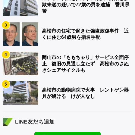
欺未遂の疑いで72歳の男を逮捕 香川県
警
3
高松市の住宅で起きた強盗致傷事件 近
くに住む64歳男を指名手配
4
岡山市の「ももちゃり」サービス全面停
止 復旧の見通し立たず 高松市のさぬ
きシェアサイクルも
5
高松市の動物病院で火事 レントゲン器
具が焼ける けが人なし
LINE友だち追加