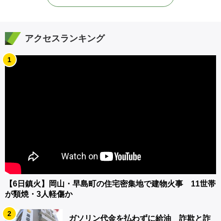
アクセスランキング
1
【6日鎮火】岡山・早島町の住宅密集地で建物火事 11世帯
が類焼・3人軽傷か
2
ガソリン代金を払わずに給油 詐欺と詐