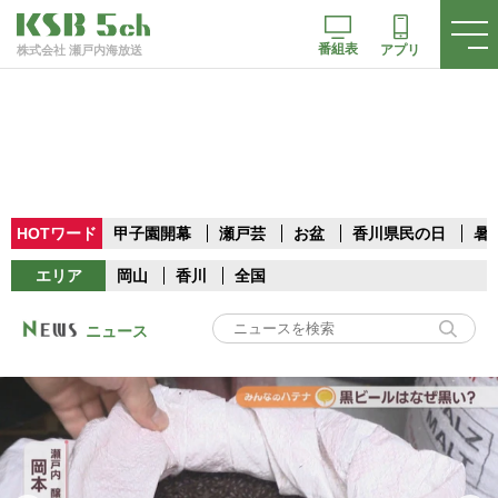
番組表
アプリ
株式会社 瀬戸内海放送
HOTワード
甲子園開幕
瀬戸芸
お盆
香川県民の日
暑
エリア
岡山
香川
全国
ニュース