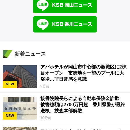
新着ニュース
アパホテルが岡山市中心部の激戦区に2棟
目オープン 市街地を一望のプールに大
浴場…非日常感を意識
NEW
9分前
接骨院院長らによる自動車保険金詐欺
被害総額は2700万円超 香川県警が最終
送検、捜査本部解散
NEW
10分前