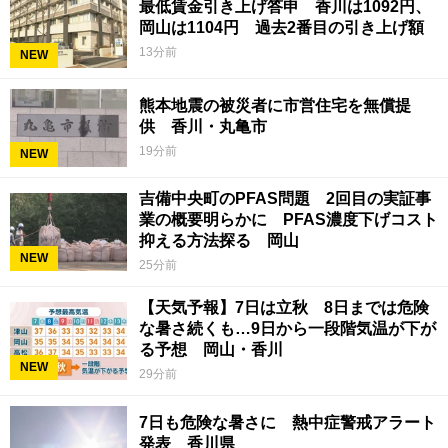
最低賃金引き上げ答申 香川は1092円、
岡山は1104円 過去2番目の引き上げ額
13分前
NEW
熊本地震の被災者に市営住宅を無償提
供 香川・丸亀市
19分前
NEW
吉備中央町のPFAS問題 2回目の実証事
業の概要明らかに PFAS濃度下げコスト
抑える方法探る 岡山
NEW
25分前
【天気予報】7日は立秋 8日までは危険
な暑さ続くも…9日から一段階気温が下が
る予想 岡山・香川
NEW
29分前
7日も危険な暑さに 熱中症警戒アラート
発表 香川県