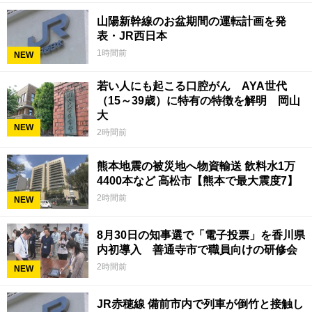
山陽新幹線のお盆期間の運転計画を発
表・JR西日本
1時間前
NEW
若い人にも起こる口腔がん AYA世代
（15～39歳）に特有の特徴を解明 岡山
大
NEW
2時間前
熊本地震の被災地へ物資輸送 飲料水1万
4400本など 高松市【熊本で最大震度7】
2時間前
NEW
8月30日の知事選で「電子投票」を香川県
内初導入 善通寺市で職員向けの研修会
2時間前
NEW
JR赤穂線 備前市内で列車が倒竹と接触し