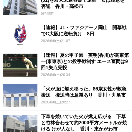
(51)を殺人未遂容疑で逮捕 女は殺意を
否認 香川・高松市
5時間前
【速報】J1・ファジアーノ岡山 開幕戦
でC大阪に逆転負け 8日
2026/8/8(土)21:07
【速報】夏の甲子園 英明(香川)が関東第
一(東東京)との投手戦制す エース冨岡は9
回1失点完投
2026/8/8(土)20:34
「火が服に燃え移った」86歳女性が救急
搬送 搬送時は意識あり 香川・丸亀市
2026/8/8(土)20:27
下草を焼いていた火が燃え広がる 下草
と竹林合わせて約2000平方メートルが焼
ける けが人なし 香川・東かがわ市