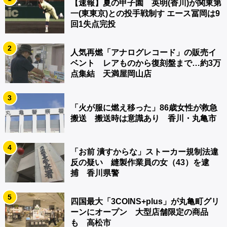
【速報】夏の甲子園 英明(香川)が関東第
一(東東京)との投手戦制す エース冨岡は9
回1失点完投
2
人気再燃「アナログレコード」の販売イ
ベント レアものから復刻盤まで…約3万
点集結 天満屋岡山店
3
「火が服に燃え移った」86歳女性が救急
搬送 搬送時は意識あり 香川・丸亀市
4
「お前 潰すからな」ストーカー規制法違
反の疑い 縫製作業員の女（43）を逮
捕 香川県警
5
四国最大「3COINS+plus」が丸亀町グリ
ーンにオープン 大型店舗限定の商品
も 高松市