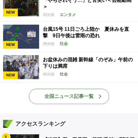
「やらされそう…」と苦笑い＜芸能動画
＞
NEW
エンタメ
33分前
台風15号 11日ごろ上陸か 夏休みを直
撃 9日午後は雷雨の恐れ
社会
38分前
NEW
お盆休みの混雑 新幹線「のぞみ」午前の
下りは満席
社会
40分前
NEW
全国ニュース記事一覧
アクセスランキング
1