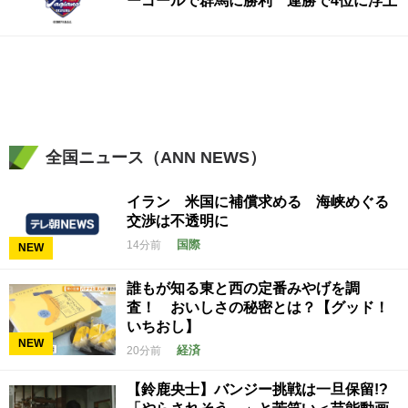
ーゴールで群馬に勝利 連勝で4位に浮上
全国ニュース（ANN NEWS）
イラン 米国に補償求める 海峡めぐる
交渉は不透明に
国際
14分前
NEW
誰もが知る東と西の定番みやげを調
査！ おいしさの秘密とは？【グッド！
いちおし】
NEW
経済
20分前
【鈴鹿央士】バンジー挑戦は一旦保留!?