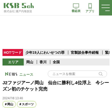
番組表
アプリ
株式会社 瀬戸内海放送
HOTワード
少年19人にわいせつの罪
官製談合事件続報
緊急
エリア
岡山
香川
全国
ニュース
J2ファジアーノ岡山 仙台に勝利し4位浮上 今シー
ズン初のチケット完売
2024/7/8 13:46
岡山
スポーツ