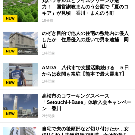
丸いフォルムとライムグリーンが魅
力！ 国営讃岐まんのう公園で「夏のコ
キア」が見頃 香川・まんのう町
NEW
18分前
のぞき目的で他人の住宅の敷地内に侵入
したか 住居侵入の疑いで男を逮捕 岡
山
NEW
1時間前
AMDA 八代市で支援活動続ける ５日
からは夜間も常駐【熊本で最大震度7】
1時間前
NEW
高松市のコワーキングスペース
「Setouchi-i-Base」体験入会キャンペー
ン 香川
NEW
2時間前
自宅で夫の後頭部など切り付けたか…女