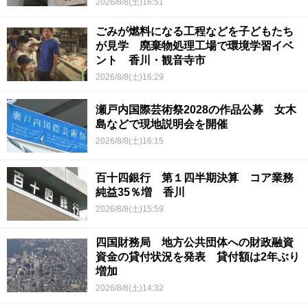
2026/8/8(土)16:51
ごみが燃料になる工程などを子どもたち
が見学 廃棄物処理工場で環境学習イベ
ント 香川・観音寺市
2026/8/8(土)16:29
瀬戸内国際芸術祭2028の作品公募 女木
島などで現地説明会を開催
2026/8/8(土)16:15
百十四銀行 第１四半期決算 コア業務
純益35％増 香川
2026/8/8(土)15:59
四国財務局 地方公共団体への財政融資
資金の貸付状況を発表 貸付額は2年ぶり
増加
2026/8/8(土)14:32