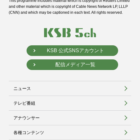
This programme includes material which is copyright of Reuters Limited
and
other material which is copyright of Cable News Network LP, LLLP
(CNN) and
which may be captioned in each text. All rights reserved.
KSB 公式SNSアカウント
配信メディア一覧
ニュース
テレビ番組
アナウンサー
各種コンテンツ