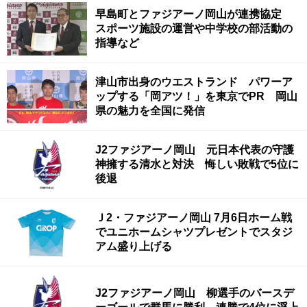
早島町とファジアーノ岡山が連携協定
スポーツ施設の運営や中学校の部活動の
指導など
津山市出身のウエストランド パワーア
ップする「岡アツ！」を東京でPR 岡山
県の魅力を全国に発信
J2ファジアーノ岡山 元日本代表の守護
神擁する清水と対決 悔しい敗戦で5位に
後退
Ｊ2・ファジアーノ岡山 7月6日ホーム戦
でユニホームシャツプレゼントでスタジ
アム盛り上げる
J2ファジアーノ岡山 柳選手のバースデ