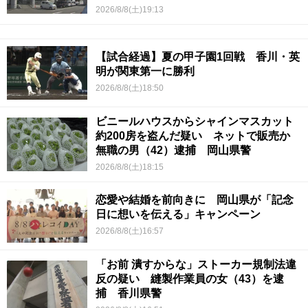
2026/8/8(土)19:13
【試合経過】夏の甲子園1回戦 香川・英
明が関東第一に勝利
2026/8/8(土)18:50
ビニールハウスからシャインマスカット
約200房を盗んだ疑い ネットで販売か
無職の男（42）逮捕 岡山県警
2026/8/8(土)18:15
恋愛や結婚を前向きに 岡山県が「記念
日に想いを伝える」キャンペーン
2026/8/8(土)16:57
「お前 潰すからな」ストーカー規制法違
反の疑い 縫製作業員の女（43）を逮
捕 香川県警