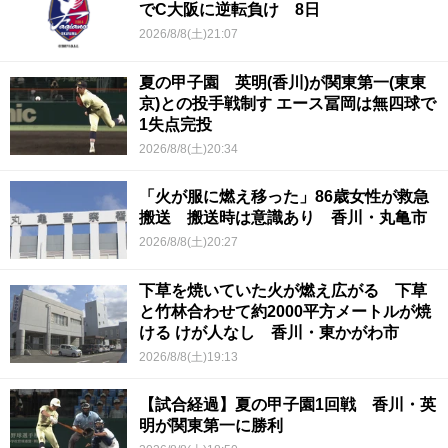
でC大阪に逆転負け 8日
2026/8/8(土)21:07
夏の甲子園 英明(香川)が関東第一(東東
京)との投手戦制す エース冨岡は無四球で
1失点完投
2026/8/8(土)20:34
「火が服に燃え移った」86歳女性が救急
搬送 搬送時は意識あり 香川・丸亀市
2026/8/8(土)20:27
下草を焼いていた火が燃え広がる 下草
と竹林合わせて約2000平方メートルが焼
ける けが人なし 香川・東かがわ市
2026/8/8(土)19:13
【試合経過】夏の甲子園1回戦 香川・英
明が関東第一に勝利