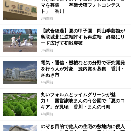
マを募集 「卒業犬猫フォトコンテス
ト」 香川
3時間前
【試合経過】夏の甲子園 岡山学芸館が
鳥取城北に逆転許すも再逆転 終盤にリ
ード広げて初戦突破
3時間前
電気・通信・機械などの分野で研究開発
を行う人が対象 源内賞を募集 香川・
さぬき市
4時間前
丸いフォルムとライムグリーンが魅
力！ 国営讃岐まんのう公園で「夏のコ
キア」が見頃 香川・まんのう町
4時間前
のぞき目的で他人の住宅の敷地内に侵入