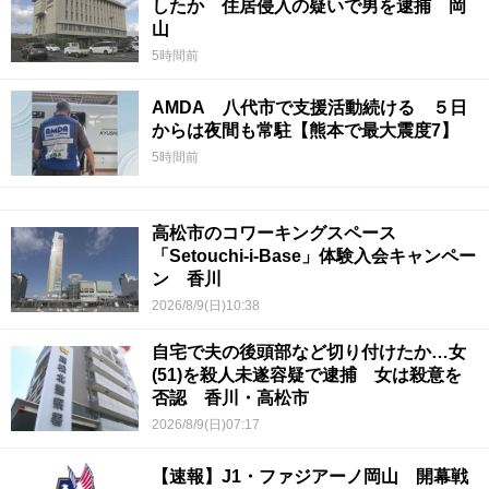
したか 住居侵入の疑いで男を逮捕 岡
山
5時間前
AMDA 八代市で支援活動続ける ５日
からは夜間も常駐【熊本で最大震度7】
5時間前
高松市のコワーキングスペース
「Setouchi-i-Base」体験入会キャンペー
ン 香川
2026/8/9(日)10:38
自宅で夫の後頭部など切り付けたか…女
(51)を殺人未遂容疑で逮捕 女は殺意を
否認 香川・高松市
2026/8/9(日)07:17
【速報】J1・ファジアーノ岡山 開幕戦