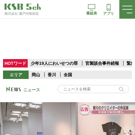
番組表
アプリ
株式会社 瀬戸内海放送
HOTワード
少年19人にわいせつの罪
官製談合事件続報
緊急
エリア
岡山
香川
全国
ニュース