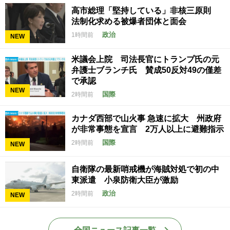
高市総理「堅持している」非核三原則
法制化求める被爆者団体と面会
政治
1時間前
NEW
米議会上院 司法長官にトランプ氏の元
弁護士ブランチ氏 賛成50反対49の僅差
で承認
NEW
国際
2時間前
カナダ西部で山火事 急速に拡大 州政府
が非常事態を宣言 2万人以上に避難指示
国際
2時間前
NEW
自衛隊の最新哨戒機が海賊対処で初の中
東派遣 小泉防衛大臣が激励
政治
2時間前
NEW