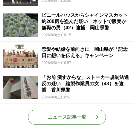
2026/8/8(土)18:50
ビニールハウスからシャインマスカット
約200房を盗んだ疑い ネットで販売か
無職の男（42）逮捕 岡山県警
2026/8/8(土)18:15
恋愛や結婚を前向きに 岡山県が「記念
日に想いを伝える」キャンペーン
2026/8/8(土)16:57
「お前 潰すからな」ストーカー規制法違
反の疑い 縫製作業員の女（43）を逮
捕 香川県警
2026/8/8(土)16:51
ニュース記事一覧