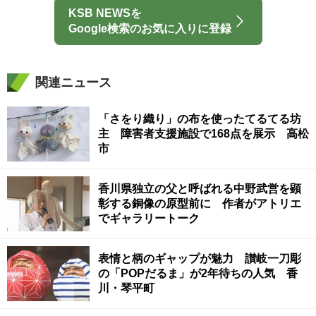
KSB NEWSを
Google検索のお気に入りに登録
関連ニュース
「さをり織り」の布を使ったてるてる坊
主 障害者支援施設で168点を展示 高松
市
香川県独立の父と呼ばれる中野武営を顕
彰する銅像の原型前に 作者がアトリエ
でギャラリートーク
表情と柄のギャップが魅力 讃岐一刀彫
の「POPだるま」が2年待ちの人気 香
川・琴平町