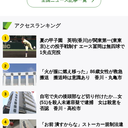
全国ニュース記事一覧
アクセスランキング
1
夏の甲子園 英明(香川)が関東第一(東東
京)との投手戦制す エース冨岡は無四球で
1失点完投
2
「火が服に燃え移った」86歳女性が救急
搬送 搬送時は意識あり 香川・丸亀市
3
自宅で夫の後頭部など切り付けたか…女
(51)を殺人未遂容疑で逮捕 女は殺意を
否認 香川・高松市
4
「お前 潰すからな」ストーカー規制法違