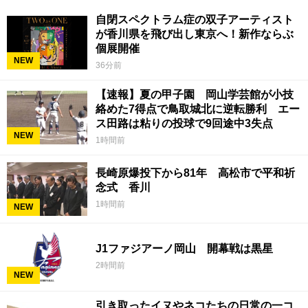
自閉スペクトラム症の双子アーティスト
が香川県を飛び出し東京へ！新作ならぶ
個展開催
NEW
36分前
【速報】夏の甲子園 岡山学芸館が小技
絡めた7得点で鳥取城北に逆転勝利 エー
ス田路は粘りの投球で9回途中3失点
NEW
1時間前
長崎原爆投下から81年 高松市で平和祈
念式 香川
1時間前
NEW
J1ファジアーノ岡山 開幕戦は黒星
2時間前
NEW
引き取ったイヌやネコたちの日常の一コ