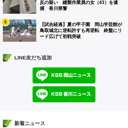
反の疑い 縫製作業員の女（43）を逮
捕 香川県警
5
【試合経過】夏の甲子園 岡山学芸館が
鳥取城北に逆転許すも再逆転 終盤にリ
ード広げて初戦突破
LINE友だち追加
新着ニュース