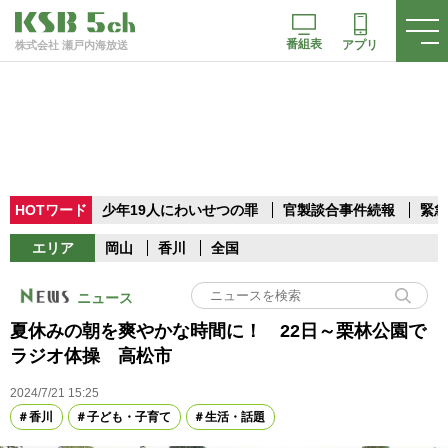
番組表
アプリ
株式会社 瀬戸内海放送
HOTワード
少年19人にわいせつの罪
官製談合事件続報
緊急
エリア
岡山
香川
全国
ニュース
夏休みの朝を爽やかな時間に！ 22日～栗林公園で
ラジオ体操 高松市
2024/7/21 15:25
香川
子ども・子育て
生活・話題