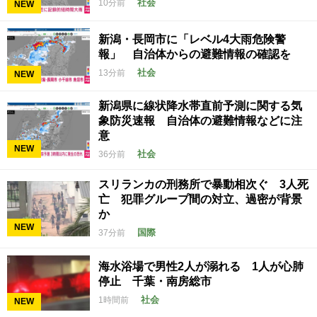
社会
10分前
NEW
新潟・長岡市に「レベル4大雨危険警
報」 自治体からの避難情報の確認を
社会
13分前
NEW
新潟県に線状降水帯直前予測に関する気
象防災速報 自治体の避難情報などに注
意
NEW
社会
36分前
スリランカの刑務所で暴動相次ぐ 3人死
亡 犯罪グループ間の対立、過密が背景
か
NEW
国際
37分前
海水浴場で男性2人が溺れる 1人が心肺
停止 千葉・南房総市
社会
1時間前
NEW