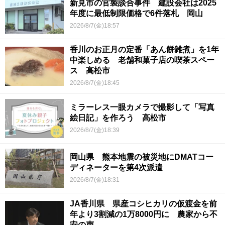
新見市の官製談合事件 建設会社は2025
年度に最低制限価格で6件落札 岡山
2026/8/7(金)18:57
香川のお正月の定番「あん餅雑煮」を1年
中楽しめる 老舗和菓子店の喫茶スペー
ス 高松市
2026/8/7(金)18:45
ミラーレス一眼カメラで撮影して「写真
絵日記」を作ろう 高松市
2026/8/7(金)18:39
岡山県 熊本地震の被災地にDMATコー
ディネーターを第4次派遣
2026/8/7(金)18:31
JA香川県 県産コシヒカリの仮渡金を前
年より3割減の1万8000円に 農家から不
安の声