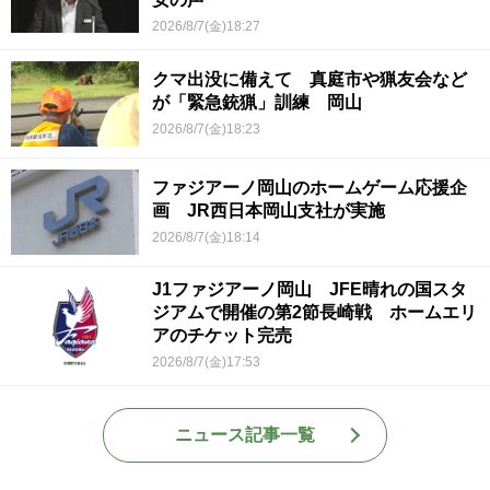
2026/8/7(金)18:27
クマ出没に備えて 真庭市や猟友会など
が「緊急銃猟」訓練 岡山
2026/8/7(金)18:23
ファジアーノ岡山のホームゲーム応援企
画 JR西日本岡山支社が実施
2026/8/7(金)18:14
J1ファジアーノ岡山 JFE晴れの国スタ
ジアムで開催の第2節長崎戦 ホームエリ
アのチケット完売
2026/8/7(金)17:53
ニュース記事一覧