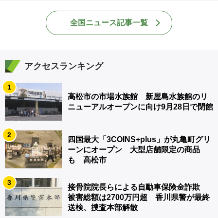
全国ニュース記事一覧
アクセスランキング
1
高松市の市場水族館 新屋島水族館のリ
ニューアルオープンに向け9月28日で閉館
2
四国最大「3COINS+plus」が丸亀町グリ
ーンにオープン 大型店舗限定の商品
も 高松市
3
接骨院院長らによる自動車保険金詐欺
被害総額は2700万円超 香川県警が最終
送検、捜査本部解散