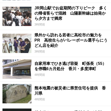
JR岡山駅でお盆期間の下りピーク 多く
の帰省客らで混雑 山陽新幹線は始発か
ら夕方まで満席
3時間前
県外から訪れる若者に高松市の魅力を
PR 高校生らがバレーボール選手らにう
どん店を紹介
3時間前
自家用車でひき逃げ容疑 町係長（55）
を停職6カ月処分 香川・多度津町
4時間前
熊本地震の被災者に県営住宅を提供 香
川県
4時間前