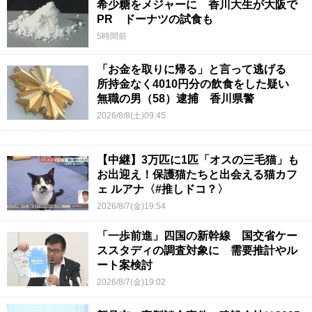
希少糖をメジャーに 香川大生が大阪で
PR ドーナツの試食も
5時間前
「お金を取りに帰る」と言って逃げる
所持金なく4010円分の飲食をした疑い
無職の男（58）逮捕 香川県警
2026/8/8(土)09:45
【中継】3万匹に1匹「オスの三毛猫」も
お出迎え！保護猫たちと出会える猫カフ
ェ ルアナ〈#推しドコ？〉
2026/8/7(金)19:54
「一歩前進」四国の新幹線 国交省ケー
ススタディの調査対象に 需要推計やル
ート案検討
2026/8/7(金)19:02