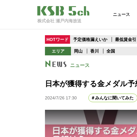
ニュース
株式会社 瀬戸内海放送
HOTワード
予定価格漏えいか
最低賃金引
エリア
岡山
香川
全国
ニュース
日本が獲得する金メダル予
2024/7/26 17:30
みんなに聞いてみた