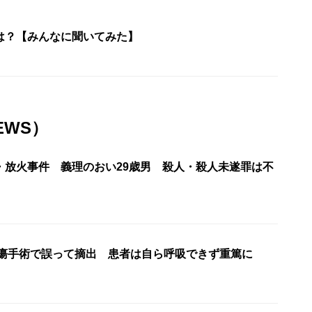
は？【みんなに聞いてみた】
EWS）
・放火事件 義理のおい29歳男 殺人・殺人未遂罪は不
腫瘍手術で誤って摘出 患者は自ら呼吸できず重篤に