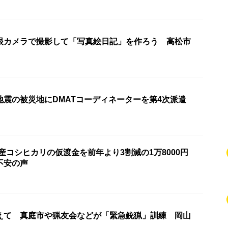
眼カメラで撮影して「写真絵日記」を作ろう 高松市
地震の被災地にDMATコーディネーターを第4次派遣
産コシヒカリの仮渡金を前年より3割減の1万8000円
不安の声
えて 真庭市や猟友会などが「緊急銃猟」訓練 岡山