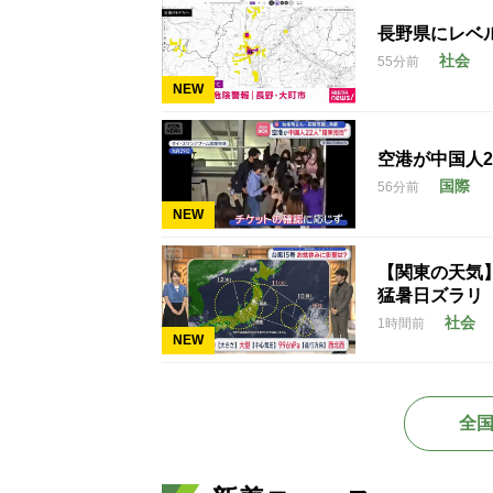
長野県にレベ
社会
55分前
NEW
空港が中国人
国際
56分前
NEW
【関東の天気
猛暑日ズラリ
社会
1時間前
NEW
全