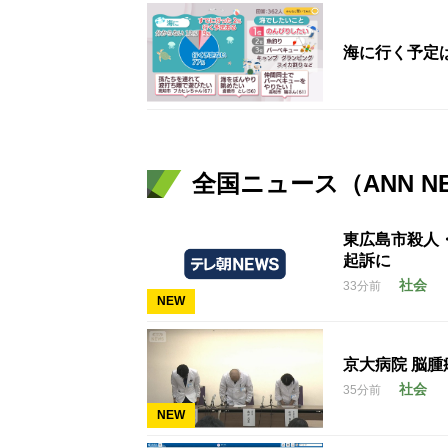
海に行く予定
全国ニュース（ANN N
東広島市殺人
起訴に
社会
33分前
NEW
京大病院 脳
社会
35分前
NEW