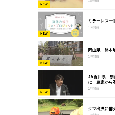
1時間前
NEW
ミラーレス一
1時間前
NEW
岡山県 熊本
1時間前
NEW
JA香川県 県
に 農家から
1時間前
NEW
クマ出没に備