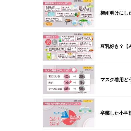
梅雨明けにし
豆乳好き？【
マスク着用ど
卒業した小学