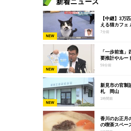
新着ニュース
【中継】3万
える猫カフェ 
7分前
NEW
「一歩前進」
要推計やルー
59分前
NEW
新見市の官製談
札 岡山
1時間前
NEW
香川のお正月
の喫茶スペー