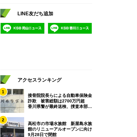
LINE友だち追加
アクセスランキング
1
接骨院院長らによる自動車保険金
詐欺 被害総額は2700万円超
香川県警が最終送検、捜査本部解
散
2
高松市の市場水族館 新屋島水族
館のリニューアルオープンに向け
9月28日で閉館