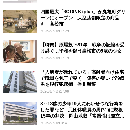
四国最大「3COINS+plus」が丸亀町グリ
ーンにオープン 大型店舗限定の商品
も 高松市
2026/8/7(金)17:29
【特集】原爆投下81年 戦争の記憶を受
け継ぐ…平和を願う高松市の9歳の少女
2026/8/7(金)17:19
「入所者が暴れている」高齢者向け住宅
で職員を包丁で突く 傷害の疑いで79歳
男を現行犯逮捕 香川県警
2026/8/7(金)17:08
8～13歳の少年19人にわいせつな行為を
した罪など 元団体職員の男(31)に懲役
15年の判決 岡山地裁「常習性は際立っ
ていて被害結果も非常に重い」
2026/8/7(金)16:47