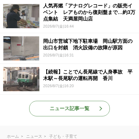
人気再燃「アナログレコード」の販売イ
ベント レアものから復刻盤まで…約3万
点集結 天満屋岡山店
2026/8/7(金)16:44
岡山市営城下地下駐車場 岡山駅方面の
出口を封鎖 消火設備の故障が原因
2026/8/7(金)16:31
【続報】ことでん長尾線で人身事故 平
木駅～長尾駅の運転再開 香川
2026/8/7(金)16:20
ニュース記事一覧
ホーム
ニュース
子ども・子育て