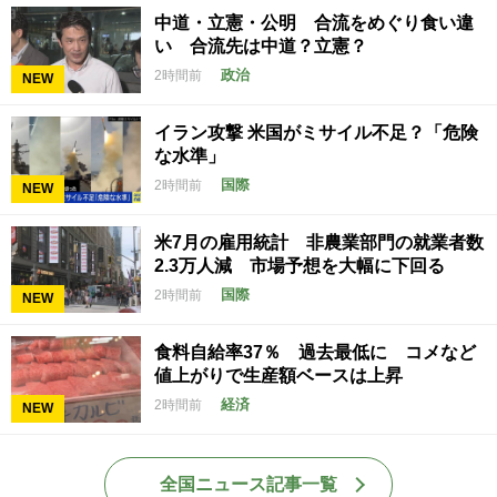
中道・立憲・公明 合流をめぐり食い違
い 合流先は中道？立憲？
政治
2時間前
NEW
イラン攻撃 米国がミサイル不足？「危険
な水準」
国際
2時間前
NEW
米7月の雇用統計 非農業部門の就業者数
2.3万人減 市場予想を大幅に下回る
国際
2時間前
NEW
食料自給率37％ 過去最低に コメなど
値上がりで生産額ベースは上昇
経済
2時間前
NEW
全国ニュース記事一覧