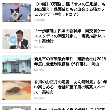
【中継】3万匹に1匹「オスの三毛猫」も
お出迎え！保護猫たちと出会える猫カフ
ェ ルアナ〈#推しドコ？〉
4時間前
「一歩前進」四国の新幹線 国交省ケー
ススタディの調査対象に 需要推計やル
ート案検討
5時間前
新見市の官製談合事件 建設会社は2025
年度に最低制限価格で6件落札 岡山
5時間前
香川のお正月の定番「あん餅雑煮」を1年
中楽しめる 老舗和菓子店の喫茶スペー
ス 高松市
5時間前
ミラーレス一眼カメラで撮影して「写真