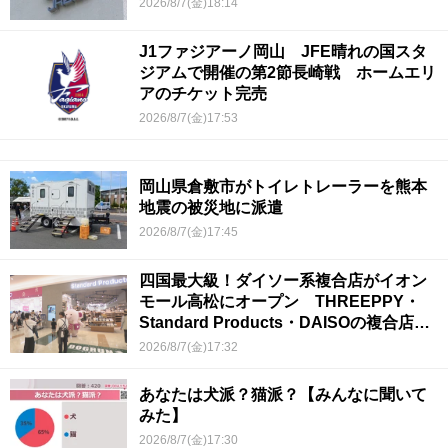
2026/8/7(金)18:14
J1ファジアーノ岡山 JFE晴れの国スタ
ジアムで開催の第2節長崎戦 ホームエリ
アのチケット完売
2026/8/7(金)17:53
岡山県倉敷市がトイレトレーラーを熊本
地震の被災地に派遣
2026/8/7(金)17:45
四国最大級！ダイソー系複合店がイオン
モール高松にオープン THREEPPY・
Standard Products・DAISOの複合店は
香川県初
2026/8/7(金)17:32
あなたは犬派？猫派？【みんなに聞いて
みた】
2026/8/7(金)17:30