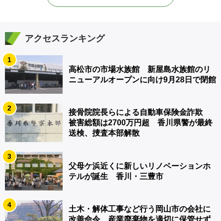
アクセスランキング
1
高松市の市場水族館 新屋島水族館のリ
ニューアルオープンに向け9月28日で閉館
2
接骨院院長らによる自動車保険金詐欺
被害総額は2700万円超 香川県警が最終
送検、捜査本部解散
3
父母ケ浜近くに新しいリノベーションホ
テルが誕生 香川・三豊市
4
土木・解体工事など行う岡山市の会社に
改善命令 産業廃棄物を適切に保管せず