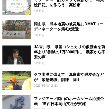
絵日記」を作ろう 高松市
5時間前
岡山県 熊本地震の被災地にDMATコー
ディネーターを第4次派遣
5時間前
JA香川県 県産コシヒカリの仮渡金を前
年より3割減の1万8000円に 農家から不
安の声
5時間前
クマ出没に備えて 真庭市や猟友会など
が「緊急銃猟」訓練 岡山
2026/8/7(金)18:23
ファジアーノ岡山のホームゲーム応援企
画 JR西日本岡山支社が実施