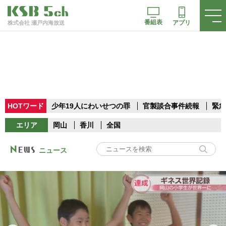
番組表
アプリ
株式会社 瀬戸内海放送
HOTワード
少年19人にわいせつの罪
官製談合事件続報
緊急
エリア
岡山
香川
全国
ニュース