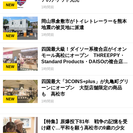
NEW
1時間前
岡山県倉敷市がトイレトレーラーを熊本
地震の被災地に派遣
1時間前
NEW
四国最大級！ダイソー系複合店がイオン
モール高松にオープン THREEPPY・
Standard Products・DAISOの複合店は
NEW
香川県初
1時間前
四国最大「3COINS+plus」が丸亀町グリ
ーンにオープン 大型店舗限定の商品
も 高松市
NEW
1時間前
【特集】原爆投下81年 戦争の記憶を受
け継ぐ…平和を願う高松市の9歳の少女