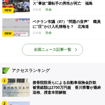
ス“事故”運転手の男性が死亡 福島
社会
16分前
NEW
ベテラン市議（87）“問題の音声” 職員
に“圧”かけ入札情報を？ 北海道
社会
21分前
NEW
全国ニュース記事一覧
アクセスランキング
1
接骨院院長らによる自動車保険金詐欺
被害総額は2700万円超 香川県警が最終
送検、捜査本部解散
2