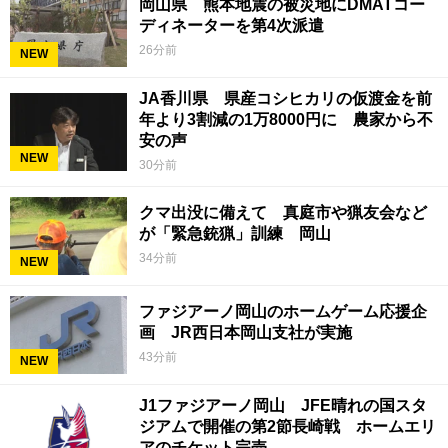
岡山県 熊本地震の被災地にDMATコー
ディネーターを第4次派遣
26分前
NEW
JA香川県 県産コシヒカリの仮渡金を前
年より3割減の1万8000円に 農家から不
安の声
NEW
30分前
クマ出没に備えて 真庭市や猟友会など
が「緊急銃猟」訓練 岡山
34分前
NEW
ファジアーノ岡山のホームゲーム応援企
画 JR西日本岡山支社が実施
43分前
NEW
J1ファジアーノ岡山 JFE晴れの国スタ
ジアムで開催の第2節長崎戦 ホームエリ
アのチケット完売