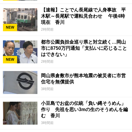
【速報】ことでん長尾線で人身事故 平
木駅～長尾駅で運転見合わせ 午後4時
現在 香川
NEW
2時間前
都市公園負担金巡り県と対立続く…岡山
市に8750万円通知「支払いに応じること
はできない」
NEW
2時間前
岡山県倉敷市が熊本地震の被災者に市営
住宅を無償提供
3時間前
小豆島でお盆の伝統「負い縄そうめん」
作り 先祖を思い3mの生のそうめんを編
む 香川
3時間前