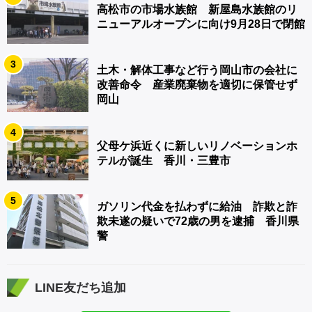
高松市の市場水族館 新屋島水族館のリ
ニューアルオープンに向け9月28日で閉館
3
土木・解体工事など行う岡山市の会社に
改善命令 産業廃棄物を適切に保管せず
岡山
4
父母ケ浜近くに新しいリノベーションホ
テルが誕生 香川・三豊市
5
ガソリン代金を払わずに給油 詐欺と詐
欺未遂の疑いで72歳の男を逮捕 香川県
警
LINE友だち追加