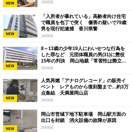
1時間前
NEW
「入所者が暴れている」高齢者向け住宅
で職員を包丁で突く 傷害の疑いで79歳
男を現行犯逮捕 香川県警
NEW
1時間前
8～13歳の少年19人にわいせつな行為を
した罪など 元団体職員の男(31)に懲役
15年の判決 岡山地裁「常習性は際立っ
NEW
ていて被害結果も非常に重い」
2時間前
人気再燃「アナログレコード」の販売イ
ベント レアものから復刻盤まで…約3万
点集結 天満屋岡山店
NEW
2時間前
岡山市営城下地下駐車場 岡山駅方面の
出口を封鎖 消火設備の故障が原因
2時間前
NEW