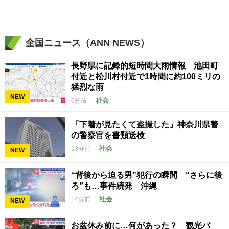
全国ニュース（ANN NEWS）
長野県に記録的短時間大雨情報 池田町
付近と松川村付近で1時間に約100ミリの
猛烈な雨
NEW
社会
6分前
「下着が見たくて盗撮した」神奈川県警
の警察官を書類送検
社会
13分前
NEW
“背後から迫る男”犯行の瞬間 “さらに後
ろ”も…事件続発 沖縄
社会
14分前
NEW
お盆休み前に…何があった？ 観光バ